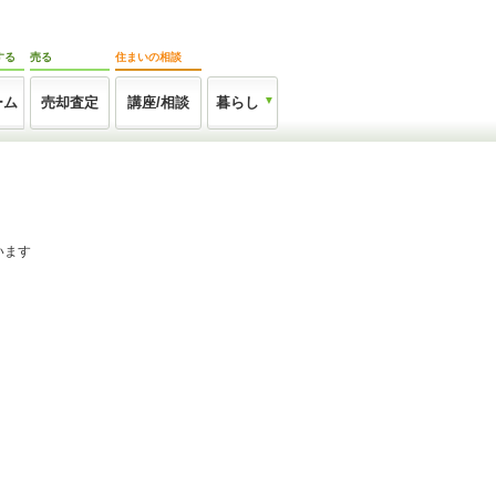
する
売る
住まいの相談
ーム
売却査定
講座/相談
暮らし
います