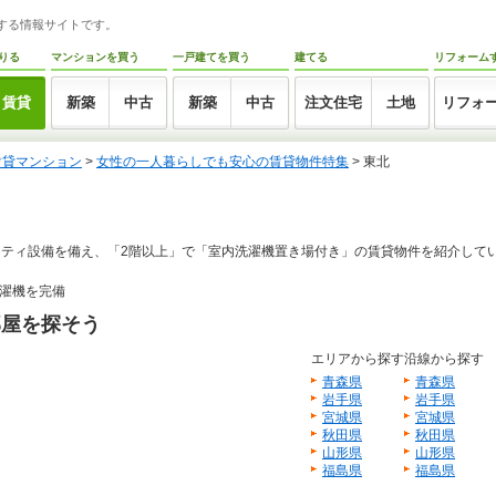
トする情報サイトです。
りる
マンションを買う
一戸建てを買う
建てる
リフォーム
賃貸
新築
中古
新築
中古
注文住宅
土地
リフォ
賃貸マンション
>
女性の一人暮らしでも安心の賃貸物件特集
> 東北
ティ設備を備え、「2階以上」で「室内洗濯機置き場付き」の賃貸物件を紹介して
濯機を完備
部屋を探そう
エリアから探す
沿線から探す
青森県
青森県
岩手県
岩手県
宮城県
宮城県
秋田県
秋田県
山形県
山形県
福島県
福島県