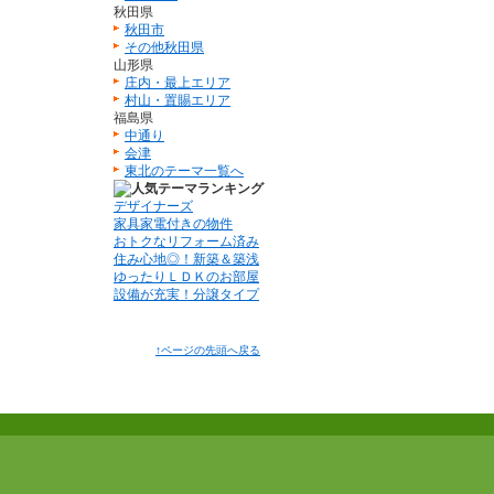
秋田県
秋田市
その他秋田県
山形県
庄内・最上エリア
村山・置賜エリア
福島県
中通り
会津
東北のテーマ一覧へ
デザイナーズ
家具家電付きの物件
おトクなリフォーム済み
住み心地◎！新築＆築浅
ゆったりＬＤＫのお部屋
設備が充実！分譲タイプ
↑ページの先頭へ戻る