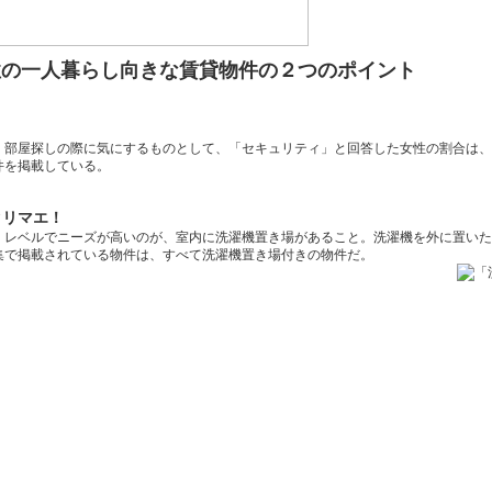
性の一人暮らし向きな賃貸物件の２つのポイント
。部屋探しの際に気にするものとして、「セキュリティ」と回答した女性の割合は、
件を掲載している。
タリマエ！
」レベルでニーズが高いのが、室内に洗濯機置き場があること。洗濯機を外に置いた
集で掲載されている物件は、すべて洗濯機置き場付きの物件だ。