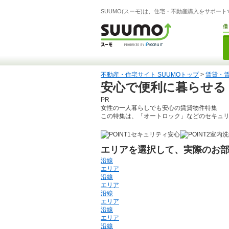
SUUMO(スーモ)は、住宅・不動産購入をサポー
借
不動産・住宅サイト SUUMOトップ
>
賃貸・
安心で便利に暮らせる
PR
女性の一人暮らしでも安心の賃貸物件特集
この特集は、「オートロック」などのセキュリ
セキュリティ安心
室内洗
エリアを選択して、実際のお
沿線
エリア
沿線
エリア
沿線
エリア
沿線
エリア
沿線