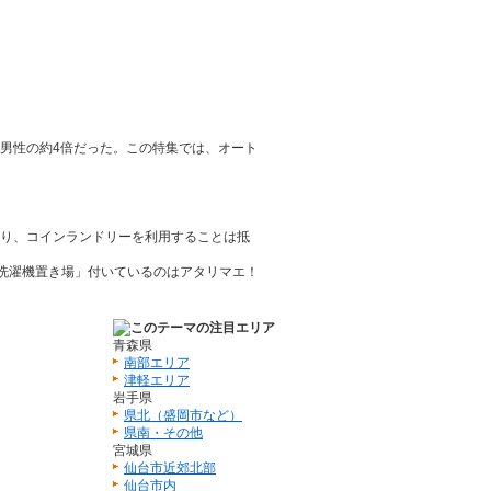
男性の約4倍だった。この特集では、オート
り、コインランドリーを利用することは抵
青森県
南部エリア
津軽エリア
岩手県
県北（盛岡市など）
県南・その他
宮城県
仙台市近郊北部
仙台市内