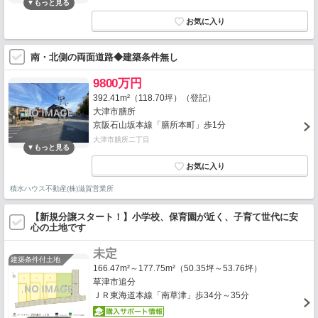
南・北側の両面道路◆建築条件無し
9800万円
392.41m²（118.70坪）（登記）
大津市膳所
京阪石山坂本線「膳所本町」歩1分
大津市膳所二丁目
積水ハウス不動産(株)滋賀営業所
【新規分譲スタート！】小学校、保育園が近く、子育て世代に安
心の土地です
未定
建築条件付土地
166.47m²～177.75m²（50.35坪～53.76坪）
草津市追分
ＪＲ東海道本線「南草津」歩34分～35分