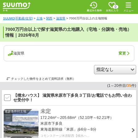
0
SUUMO[不動産/住宅]
>
土地
>
関西
>
滋賀県
>
7000万円台以上の土地情報
7000万円台以上で探す滋賀県の土地購入（宅地・分譲地・売地）
情報｜2026年8月
滋賀県
変更
チェックした物件をまとめて資料請求（無料）
(
1
～
20
件目/
35
件)
【積水ハウス】 滋賀県米原市下多良３丁目/お電話でもお問い合わ
せ受付中！
未定
建築条件付土地
172.24m²～205.68m²（52.10坪～62.21坪）
米原市下多良
東海道新幹線「米原」歩6分～8分
コモンステージ米原駅西【積水ハ…