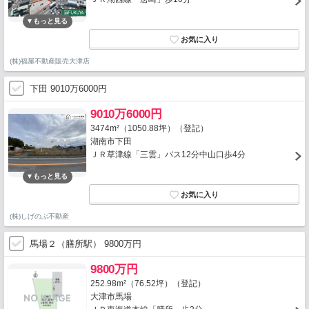
(株)福屋不動産販売大津店
下田 9010万6000円
9010万6000円
3474m²（1050.88坪）（登記）
湖南市下田
ＪＲ草津線「三雲」バス12分中山口歩4分
(株)しげのぶ不動産
馬場２（膳所駅） 9800万円
9800万円
252.98m²（76.52坪）（登記）
大津市馬場