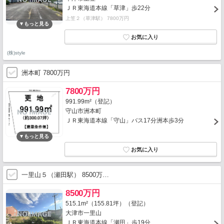
ＪＲ東海道本線「草津」歩22分
上笠２（草津駅） 7800万円
(株)style
洲本町 7800万円
7800万円
991.99m²（登記）
守山市洲本町
ＪＲ東海道本線「守山」バス17分洲本歩3分
一里山５（瀬田駅） 8500万…
8500万円
515.1m²（155.81坪）（登記）
大津市一里山
ＪＲ東海道本線「瀬田」歩19分