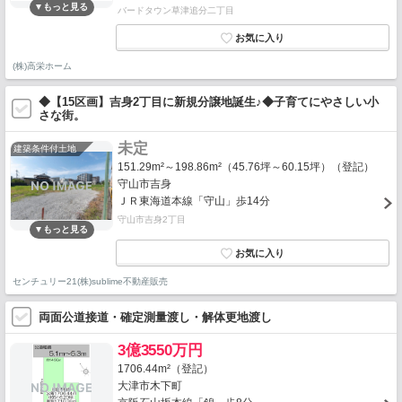
バードタウン草津追分二丁目
(株)高栄ホーム
◆【15区画】吉身2丁目に新規分譲地誕生♪◆子育てにやさしい小
さな街。
未定
建築条件付土地
151.29m²～198.86m²（45.76坪～60.15坪）（登記）
守山市吉身
ＪＲ東海道本線「守山」歩14分
守山市吉身2丁目
センチュリー21(株)sublime不動産販売
両面公道接道・確定測量渡し・解体更地渡し
3億3550万円
1706.44m²（登記）
大津市木下町