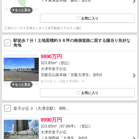
ＪＲ東海道本線「膳所」歩2分
三井のリハウス大津センター三井不動産リアルティ(株)
駅徒歩７分！土地面積約９８坪の南側道路に面する陽当り良好な
角地
9990万円
323.85m²（登記）
大津市皇子が丘
京阪石山坂本線「京阪大津京」歩8分
皇子が丘３（京阪大津京駅） 9…
皇子が丘３（大津京駅） 999…
9990万円
323.85m²（97.96坪）（登記）
大津市皇子が丘
ＪＲ湖西線「大津京」歩8分