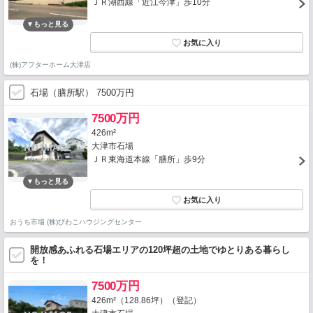
ＪＲ湖西線「近江今津」歩10分
(株)アフターホーム大津店
石場（膳所駅） 7500万円
7500万円
426m²
大津市石場
ＪＲ東海道本線「膳所」歩9分
おうち市場 (株)びわこハウジングセンター
開放感あふれる石場エリアの120坪超の土地でゆとりある暮らし
を！
7500万円
426m²（128.86坪）（登記）