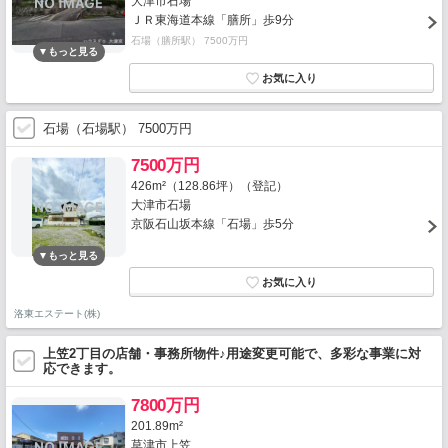
大津市石場
ＪＲ東海道本線「膳所」歩9分
石場（膳所駅） 7500万円
石場（石場駅） 7500万円
7500万円
426m²（128.86坪）（登記）
大津市石場
京阪石山坂本線「石場」歩5分
洛東エステート(株)
上笠2丁目の店舗・事務所物件♪用途変更可能で、多彩な事業に対
応できます。
7800万円
201.89m²
草津市上笠