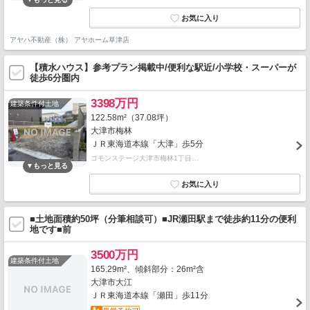
アヤハ不動産（株） アヤホーム草津店
【積水ハウス】参考プラン掲載中/便利な駅近/小学校・スーパーが
徒歩6分圏内
3398万円
建築条件付土地
122.58m²（37.08坪）
大津市梅林
ＪＲ東海道本線「大津」歩5分
コモンステージ大津市梅林1丁目…
■土地面積約50坪（分筆相談可）■JR瀬田駅まで徒歩約11分の便利
地です■前
3500万円
建築条件付土地
165.29m²、傾斜部分：26m²含
大津市大江
ＪＲ東海道本線「瀬田」歩11分