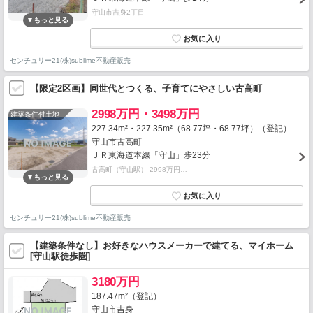
守山市吉身2丁目
センチュリー21(株)sublime不動産販売
【限定2区画】同世代とつくる、子育てにやさしい古高町
2998万円・3498万円
建築条件付土地
227.34m²・227.35m²（68.77坪・68.77坪）（登記）
守山市古高町
ＪＲ東海道本線「守山」歩23分
古高町（守山駅） 2998万円…
センチュリー21(株)sublime不動産販売
【建築条件なし】お好きなハウスメーカーで建てる、マイホーム
[守山駅徒歩圏]
3180万円
187.47m²（登記）
守山市吉身