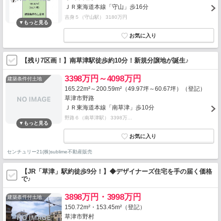
ＪＲ東海道本線「守山」歩16分
吉身５（守山駅） 3180万円
【残り7区画！】南草津駅徒歩約10分！新規分譲地が誕生♪
3398万円～4098万円
建築条件付土地
165.22m²～200.59m²（49.97坪～60.67坪）（登記）
草津市野路
ＪＲ東海道本線「南草津」歩10分
野路６（南草津駅） 3398万…
センチュリー21(株)sublime不動産販売
【JR「草津」駅約徒歩9分！】◆デザイナーズ住宅を手の届く価格
で♪
3898万円・3998万円
建築条件付土地
150.72m²・153.45m²（登記）
草津市野村