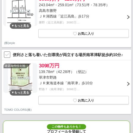
243.04m²・259.01m²（73.51坪・78.35坪）
高島市勝野
ＪＲ湖西線「近江高島」歩17分
勝野（近江高島駅） 3080万…
(株)style
便利さと落ち着いた住環境が両立する場所南草津駅徒歩約10分♪
3098万円
建築条件付土地
139.78m²（42.28坪）（登記）
草津市野路
ＪＲ東海道本線「南草津」歩10分
野路７（南草津駅） 3098万…
TOMO COLORS(株)
この物件もありかも！
プロフィールを登録して