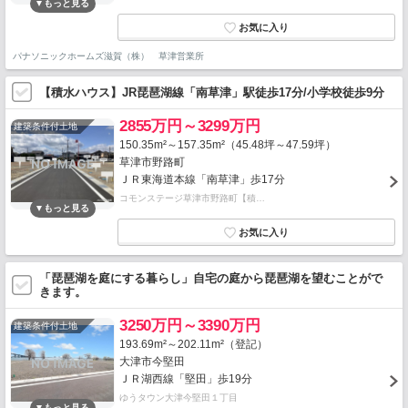
パナソニックホームズ滋賀（株） 草津営業所
【積水ハウス】JR琵琶湖線「南草津」駅徒歩17分/小学校徒歩9分
2855万円～3299万円
建築条件付土地
150.35m²～157.35m²（45.48坪～47.59坪）
草津市野路町
ＪＲ東海道本線「南草津」歩17分
コモンステージ草津市野路町【積…
「琵琶湖を庭にする暮らし」自宅の庭から琵琶湖を望むことがで
きます。
3250万円～3390万円
建築条件付土地
193.69m²～202.11m²（登記）
大津市今堅田
ＪＲ湖西線「堅田」歩19分
ゆうタウン大津今堅田１丁目