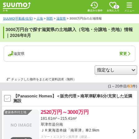
0
SUUMO[不動産/住宅]
>
土地
>
関西
>
滋賀県
>
3000万円台の土地情報
3000万円台で探す滋賀県の土地購入（宅地・分譲地・売地）情報
｜2026年8月
滋賀県
変更
チェックした物件をまとめて資料請求（無料）
(
1
～
20
件目/
63
件)
【Panasonic Homes】＜販売代理＞南草津駅車6分/充実した近隣
施設
2520万円～3000万円
建築条件付土地
181.61m²～215.41m²
草津市追分南
ＪＲ東海道本線「南草津」車2.9km
スマートエコタウン南草津（建築…