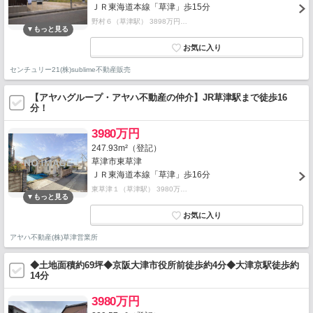
ＪＲ東海道本線「草津」歩15分
野村６（草津駅） 3898万円…
センチュリー21(株)sublime不動産販売
【アヤハグループ・アヤハ不動産の仲介】JR草津駅まで徒歩16
分！
3980万円
247.93m²（登記）
草津市東草津
ＪＲ東海道本線「草津」歩16分
東草津１（草津駅） 3980万…
アヤハ不動産(株)草津営業所
◆土地面積約69坪◆京阪大津市役所前徒歩約4分◆大津京駅徒歩約
14分
3980万円