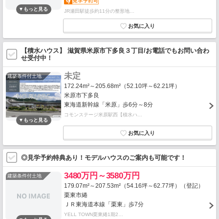
JR瀬田駅徒歩約11分の整形地…
【積水ハウス】 滋賀県米原市下多良３丁目/お電話でもお問い合わ
せ受付中！
未定
建築条件付土地
172.24m²～205.68m²（52.10坪～62.21坪）
米原市下多良
東海道新幹線「米原」歩6分～8分
コモンステージ米原駅西【積水ハ…
◎見学予約特典あり！モデルハウスのご案内も可能です！
3480万円～3580万円
建築条件付土地
179.07m²～207.53m²（54.16坪～62.77坪）（登記）
栗東市綣
ＪＲ東海道本線「栗東」歩7分
YELL TOWN栗東綣1期2…