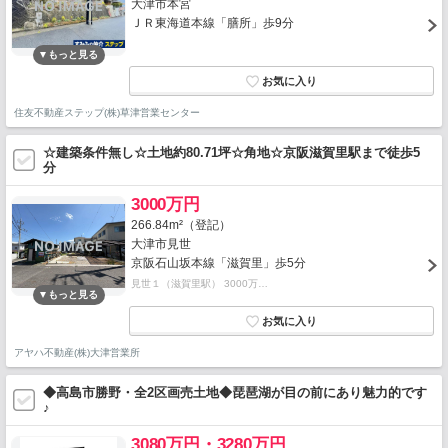
大津市本宮
ＪＲ東海道本線「膳所」歩9分
住友不動産ステップ(株)草津営業センター
☆建築条件無し☆土地約80.71坪☆角地☆京阪滋賀里駅まで徒歩5
分
3000万円
266.84m²（登記）
大津市見世
京阪石山坂本線「滋賀里」歩5分
見世１（滋賀里駅） 3000万…
アヤハ不動産(株)大津営業所
◆高島市勝野・全2区画売土地◆琵琶湖が目の前にあり魅力的です
♪
3080万円・3280万円