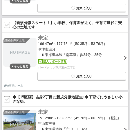
【新規分譲スタート！】小学校、保育園が近く、子育て世代に安
心の土地です
未定
建築条件付土地
166.47m²～177.75m²（50.35坪～53.76坪）
草津市追分
ＪＲ東海道本線「南草津」歩34分～35分
バードタウン草津追分二丁目
(株)高栄ホーム
◆【15区画】吉身2丁目に新規分譲地誕生♪◆子育てにやさしい小
さな街。
未定
建築条件付土地
151.29m²～198.86m²（45.76坪～60.15坪）（登記）
守山市吉身
ＪＲ東海道本線「守山」歩14分