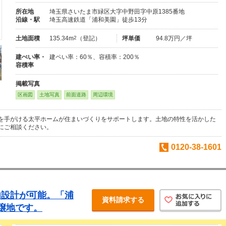
所在地
埼玉県さいたま市緑区大字中野田字中原1385番地
沿線・駅
埼玉高速鉄道「浦和美園」徒歩13分
土地面積
135.34m
2
（登記）
坪単価
94.8万円／坪
建ぺい率・
建ペい率：60％、容積率：200％
容積率
掲載写真
区画図
土地写真
前面道路
周辺環境
を手がける太平ホームが住まいづくりをサポートします。土地の特性を活かした
にご相談ください。
0120-38-1601
由設計が可能。「浦
資料請求する
譲地です。