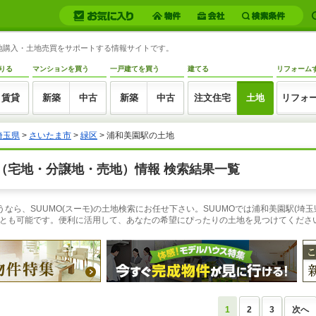
の土地購入・土地売買をサポートする情報サイトです。
りる
マンションを買う
一戸建てを買う
建てる
リフォーム
賃貸
新築
中古
新築
中古
注文住宅
土地
リフォ
埼玉県
>
さいたま市
>
緑区
> 浦和美園駅の土地
（宅地・分譲地・売地）情報 検索結果一覧
なら、SUUMO(スーモ)の土地検索にお任せ下さい。SUUMOでは浦和美園駅(埼
とも可能です。便利に活用して、あなたの希望にぴったりの土地を見つけてくださ
1
2
3
次へ