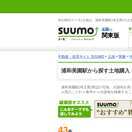
SUUMO(スーモ)土地は、浦和美園駅(埼玉県)
全国へ
借
関東版
不動産・住宅サイト SUUMO
>
土地
>
関東
>
浦和美園駅から探す土地購入
浦和美園駅(埼玉県)周辺の宅地・分譲地を買う
人気のこだわり条件から分譲地を検索するこ
43
件