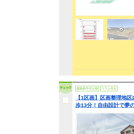
建築条件付土地
コラム付き
【1区画】区画整理地区
歩13分！自由設計で夢