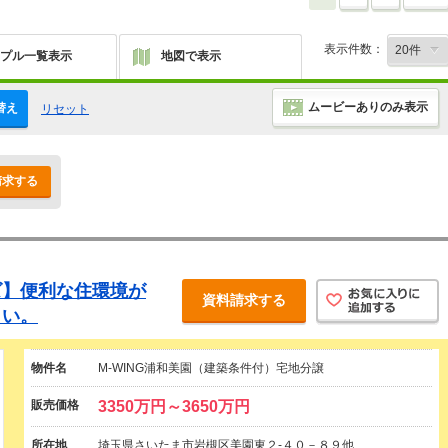
表示件数：
プル一覧表示
地図で表示
ムービーありのみ表示
替え
リセット
請求する
ズ】便利な住環境が
資料請求する
さい。
物件名
M-WING浦和美園（建築条件付）宅地分譲
販売価格
3350万円～3650万円
所在地
埼玉県さいたま市岩槻区美園東２-４０－８９他