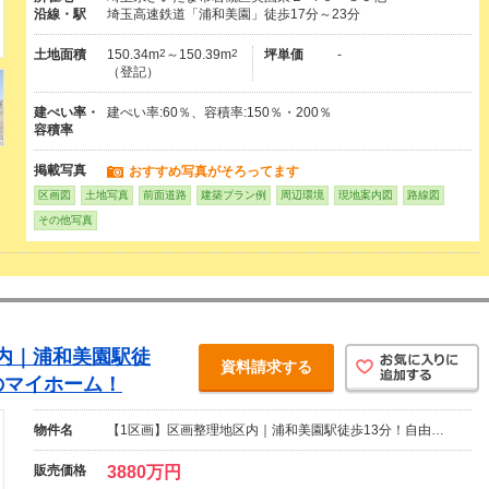
沿線・駅
埼玉高速鉄道「浦和美園」徒歩17分～23分
土地面積
150.34m
2
～150.39m
2
坪単価
-
（登記）
建ぺい率・
建ぺい率:60％、容積率:150％・200％
容積率
掲載写真
おすすめ写真がそろってます
区画図
土地写真
前面道路
建築プラン例
周辺環境
現地案内図
路線図
その他写真
内｜浦和美園駅徒
資料請求する
のマイホーム！
物件名
【1区画】区画整理地区内｜浦和美園駅徒歩13分！自由…
販売価格
3880万円