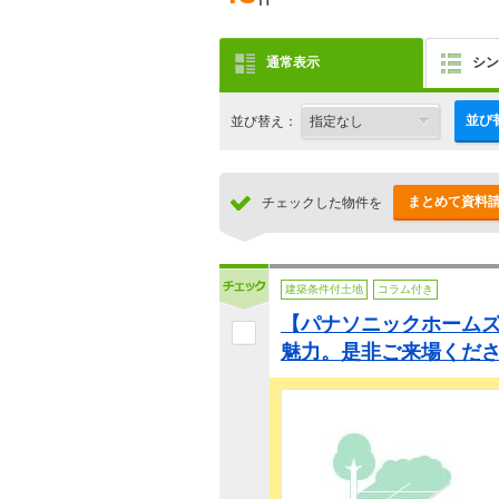
通常表示
シン
並び
並び替え：
まとめて資料
チェックした物件を
建築条件付土地
コラム付き
【パナソニックホーム
魅力。是非ご来場くだ