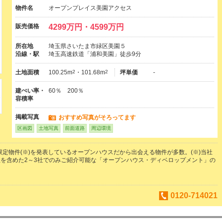
物件名
オープンプレイス美園アクセス
販売価格
4299万円・4599万円
所在地
埼玉県さいたま市緑区美園５
沿線・駅
埼玉高速鉄道「浦和美園」徒歩9分
土地面積
100.25m
2
・101.68m
2
坪単価
-
建ぺい率・
60％ 200％
容積率
掲載写真
おすすめ写真がそろってます
区画図
土地写真
前面道路
周辺環境
の限定物件(※)を発表しているオープンハウスだから出会える物件が多数。(※)当社
を含めた2～3社でのみご紹介可能な「オープンハウス・ディベロップメント」の
0120-714021