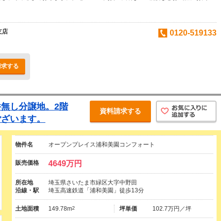
支店
0120-519133
請求する
無し分譲地。2階
資料請求する
ございます。
物件名
オープンプレイス浦和美園コンフォート
販売価格
4649万円
所在地
埼玉県さいたま市緑区大字中野田
沿線・駅
埼玉高速鉄道「浦和美園」徒歩13分
土地面積
149.78m
2
坪単価
102.7万円／坪