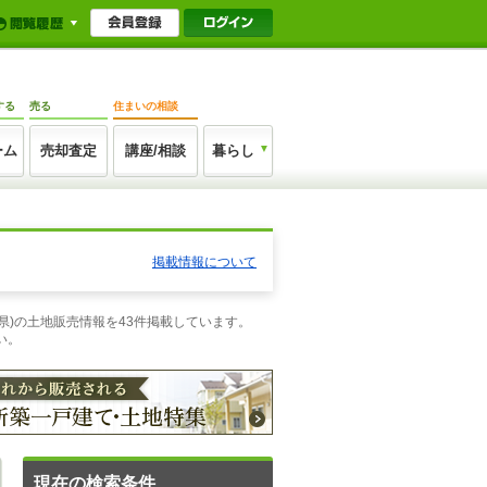
する
売る
住まいの相談
ーム
売却査定
講座/相談
暮らし
掲載情報について
玉県)の土地販売情報を43件掲載しています。
い。
現在の検索条件