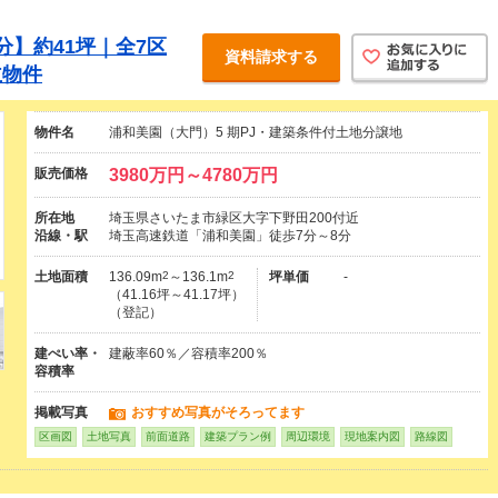
分】約41坪｜全7区
資料請求する
主物件
物件名
浦和美園（大門）5 期PJ・建築条件付土地分譲地
販売価格
3980万円～4780万円
所在地
埼玉県さいたま市緑区大字下野田200付近
沿線・駅
埼玉高速鉄道「浦和美園」徒歩7分～8分
土地面積
136.09m
2
～136.1m
2
坪単価
-
（41.16坪～41.17坪）
（登記）
建ぺい率・
建蔽率60％／容積率200％
容積率
掲載写真
おすすめ写真がそろってます
区画図
土地写真
前面道路
建築プラン例
周辺環境
現地案内図
路線図