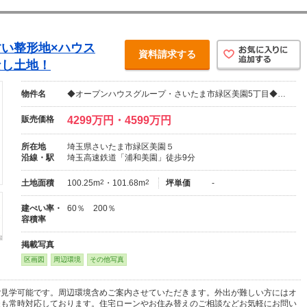
い整形地×ハウス
資料請求する
なし土地！
物件名
◆オープンハウスグループ・さいたま市緑区美園5丁目◆…
販売価格
4299万円・4599万円
所在地
埼玉県さいたま市緑区美園５
沿線・駅
埼玉高速鉄道「浦和美園」徒歩9分
土地面積
100.25m
2
・101.68m
2
坪単価
-
建ぺい率・
60％ 200％
容積率
掲載写真
区画図
周辺環境
その他写真
ご見学可能です。周辺環境含めご案内させていただきます。外出が難しい方にはオ
談も常時対応しております。住宅ローンやお住み替えのご相談などお気軽にお問い