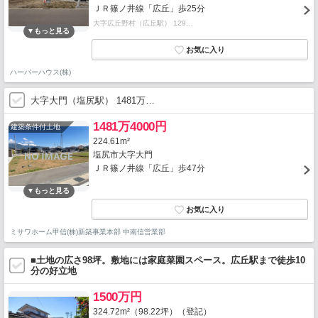
ＪＲ篠ノ井線「広丘」歩25分
大字広丘野村（広丘駅） 129…
ハーバーハウス(株)
大字大門（塩尻駅） 1481万…
1481万4000円
建築条件付土地
224.61m²
塩尻市大字大門
ＪＲ篠ノ井線「広丘」歩47分
ミサワホーム甲信(株)新築事業本部 中南信営業部
■土地の広さ98坪。敷地には家庭菜園スペース。広丘駅まで徒歩10
分の好立地
1500万円
324.72m²（98.22坪）（登記）