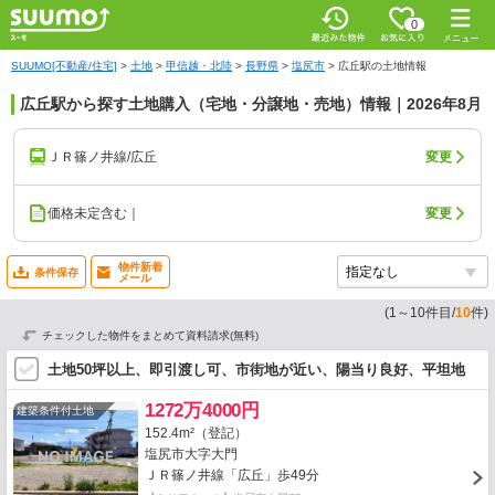
0
SUUMO[不動産/住宅]
>
土地
>
甲信越・北陸
>
長野県
>
塩尻市
>
広丘駅の土地情報
広丘駅から探す土地購入（宅地・分譲地・売地）情報｜2026年8月
ＪＲ篠ノ井線/広丘
変更
価格未定含む｜
変更
物件新着
条件保存
メール
(
1
～
10
件目/
10
件)
チェックした物件をまとめて資料請求(無料)
土地50坪以上、即引渡し可、市街地が近い、陽当り良好、平坦地
1272万4000円
建築条件付土地
152.4m²（登記）
塩尻市大字大門
ＪＲ篠ノ井線「広丘」歩49分