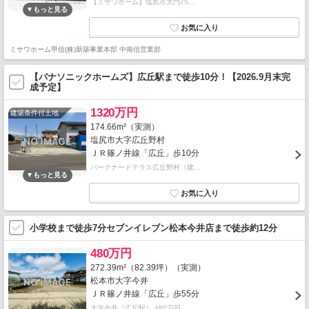
【ミサワホーム】塩尻市大門75…
ミサワホーム甲信(株)新築事業本部 中南信営業部
【パナソニックホームズ】広丘駅まで徒歩10分！【2026.9月末完
成予定】
1320万円
建築条件付土地
174.66m²（実測）
塩尻市大字広丘野村
ＪＲ篠ノ井線「広丘」歩10分
パークナードテラス広丘野村（建…
小学校まで徒歩7分セブンイレブン松本今井店まで徒歩約12分
480万円
272.39m²（82.39坪）（実測）
松本市大字今井
ＪＲ篠ノ井線「広丘」歩55分
大字今井（広丘駅） 480万円