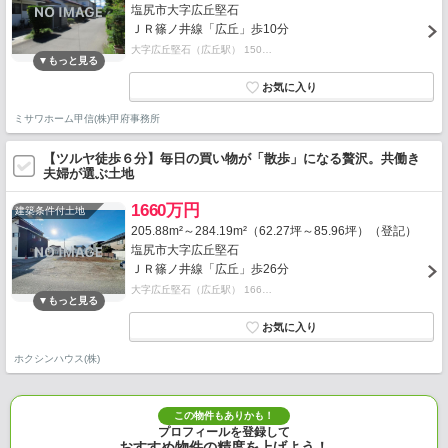
塩尻市大字広丘堅石
ＪＲ篠ノ井線「広丘」歩10分
大字広丘堅石（広丘駅） 150…
ミサワホーム甲信(株)甲府事務所
【ツルヤ徒歩６分】毎日の買い物が「散歩」になる贅沢。共働き
夫婦が選ぶ土地
1660万円
建築条件付土地
205.88m²～284.19m²（62.27坪～85.96坪）（登記）
塩尻市大字広丘堅石
ＪＲ篠ノ井線「広丘」歩26分
大字広丘堅石（広丘駅） 166…
ホクシンハウス(株)
この物件もありかも！
プロフィールを登録して
おすすめ物件の精度を上げよう！