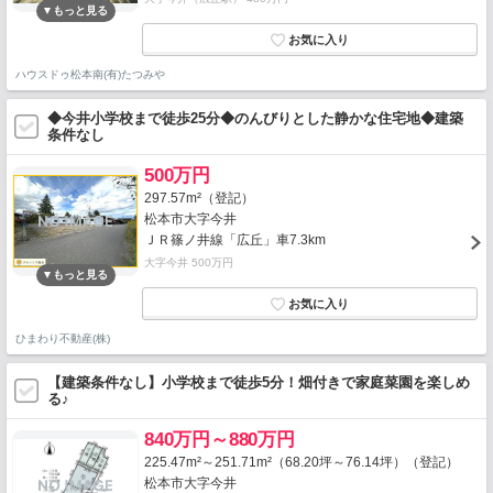
ハウスドゥ松本南(有)たつみや
◆今井小学校まで徒歩25分◆のんびりとした静かな住宅地◆建築
条件なし
500万円
297.57m²（登記）
松本市大字今井
ＪＲ篠ノ井線「広丘」車7.3km
大字今井 500万円
ひまわり不動産(株)
【建築条件なし】小学校まで徒歩5分！畑付きで家庭菜園を楽しめ
る♪
840万円～880万円
225.47m²～251.71m²（68.20坪～76.14坪）（登記）
松本市大字今井