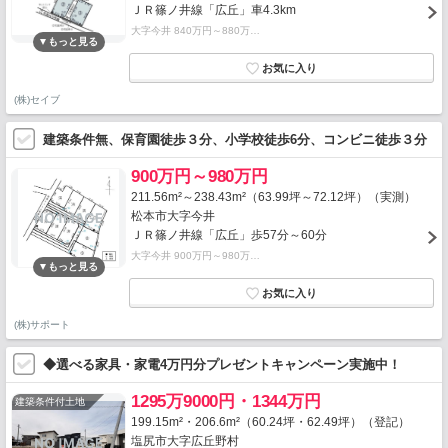
ＪＲ篠ノ井線「広丘」車4.3km
大字今井 840万円～880万…
(株)セイブ
建築条件無、保育園徒歩３分、小学校徒歩6分、コンビニ徒歩３分
900万円～980万円
211.56m²～238.43m²（63.99坪～72.12坪）（実測）
松本市大字今井
ＪＲ篠ノ井線「広丘」歩57分～60分
大字今井 900万円～980万…
(株)サポート
◆選べる家具・家電4万円分プレゼントキャンペーン実施中！
1295万9000円・1344万円
建築条件付土地
199.15m²・206.6m²（60.24坪・62.49坪）（登記）
塩尻市大字広丘野村