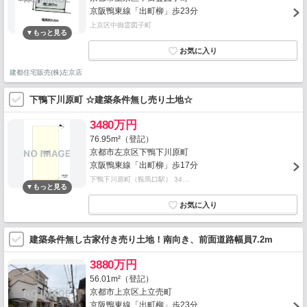
京阪鴨東線「出町柳」歩23分
上京区中御霊図子町
建都住宅販売(株)左京店
下鴨下川原町 ☆建築条件無し売り土地☆
3480万円
76.95m²（登記）
京都市左京区下鴨下川原町
京阪鴨東線「出町柳」歩17分
下鴨下川原町（鞍馬口駅） 34…
建築条件無し古家付き売り土地！南向き、前面道路幅員7.2m
3880万円
56.01m²（登記）
京都市上京区上立売町
京阪鴨東線「出町柳」歩23分