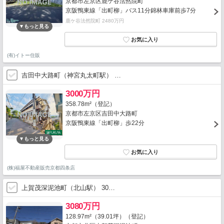
京都市左京区鹿ケ谷法然院町
京阪鴨東線「出町柳」バス11分錦林車庫前歩7分
鹿ケ谷法然院町 2480万円
(有)イトー住販
吉田中大路町（神宮丸太町駅） …
3000万円
358.78m²（登記）
京都市左京区吉田中大路町
京阪鴨東線「出町柳」歩22分
(株)福屋不動産販売京都四条店
上賀茂深泥池町（北山駅） 30…
3080万円
128.97m²（39.01坪）（登記）