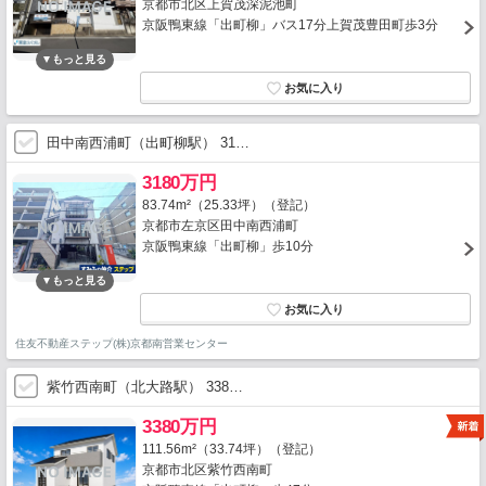
京都市北区上賀茂深泥池町
京阪鴨東線「出町柳」バス17分上賀茂豊田町歩3分
田中南西浦町（出町柳駅） 31…
3180万円
83.74m²（25.33坪）（登記）
京都市左京区田中南西浦町
京阪鴨東線「出町柳」歩10分
住友不動産ステップ(株)京都南営業センター
紫竹西南町（北大路駅） 338…
3380万円
111.56m²（33.74坪）（登記）
京都市北区紫竹西南町