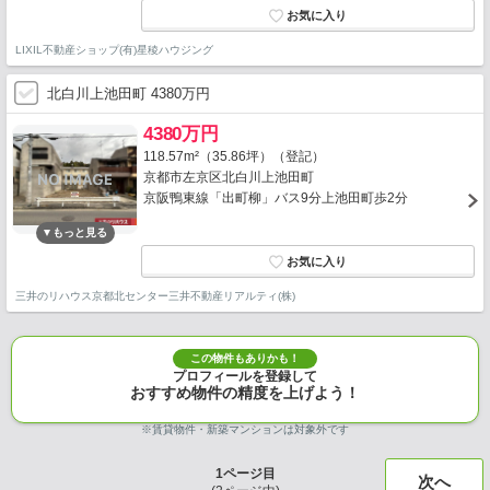
LIXIL不動産ショップ(有)星稜ハウジング
北白川上池田町 4380万円
4380万円
118.57m²（35.86坪）（登記）
京都市左京区北白川上池田町
京阪鴨東線「出町柳」バス9分上池田町歩2分
三井のリハウス京都北センター三井不動産リアルティ(株)
この物件もありかも！
プロフィールを登録して
おすすめ物件の精度を上げよう！
※賃貸物件・新築マンションは対象外です
1
ページ目
次へ