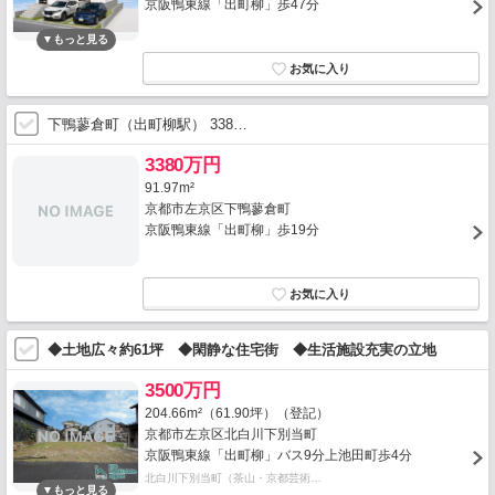
京阪鴨東線「出町柳」歩47分
下鴨蓼倉町（出町柳駅） 338…
3380万円
91.97m²
京都市左京区下鴨蓼倉町
京阪鴨東線「出町柳」歩19分
◆土地広々約61坪 ◆閑静な住宅街 ◆生活施設充実の立地
3500万円
204.66m²（61.90坪）（登記）
京都市左京区北白川下別当町
京阪鴨東線「出町柳」バス9分上池田町歩4分
北白川下別当町（茶山・京都芸術…