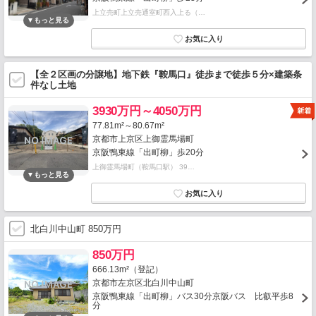
上立売町上立売通室町西入上る（…
【全２区画の分譲地】地下鉄『鞍馬口』徒歩まで徒歩５分×建築条
件なし土地
3930万円～4050万円
77.81m²～80.67m²
京都市上京区上御霊馬場町
京阪鴨東線「出町柳」歩20分
上御霊馬場町（鞍馬口駅） 39…
北白川中山町 850万円
850万円
666.13m²（登記）
京都市左京区北白川中山町
京阪鴨東線「出町柳」バス30分京阪バス 比叡平歩8
分