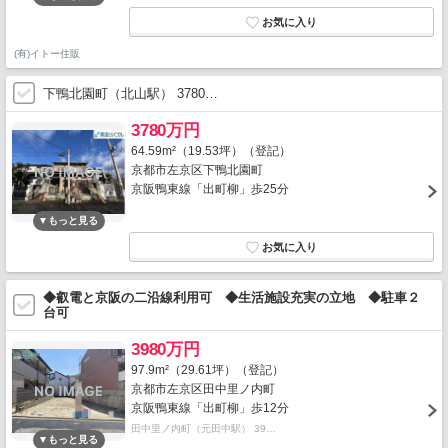
(有)イトー住販
下鴨北園町（北山駅） 3780…
3780万円
64.59m²（19.53坪）（登記）
京都市左京区下鴨北園町
京阪鴨東線「出町柳」歩25分
◆叡電と京阪の二沿線利用可 ◆生活施設充実の立地 ◆駐車２
台可
3980万円
97.9m²（29.61坪）（登記）
京都市左京区田中里ノ内町
京阪鴨東線「出町柳」歩12分
田中里ノ内町（元田中駅） 39…