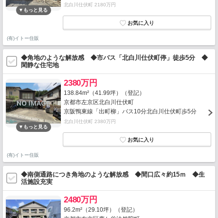
北白川仕伏町 2180万円
(有)イトー住販
◆角地のような解放感 ◆市バス「北白川仕伏町停」徒歩5分 ◆
閑静な住宅地
2380万円
138.84m²（41.99坪）（登記）
京都市左京区北白川仕伏町
京阪鴨東線「出町柳」バス10分北白川仕伏町歩5分
北白川仕伏町 2380万円
(有)イトー住販
◆南側通路につき角地のような解放感 ◆間口広々約15ｍ ◆生
活施設充実
2480万円
96.2m²（29.10坪）（登記）