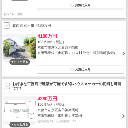
(有)イトー住販
北白川別当町 4180万円
4180万円
108.61m²（登記）
京都市左京区北白川別当町
京阪鴨東線「出町柳」バス11分北白川別当町歩4分
お好きな工務店で建築が可能です!各ハウスメーカーの初回も可能
です!
4280万円
150.97m²（登記）
京都市左京区吉田神楽岡町
京阪鴨東線「出町柳」歩25分
吉田神楽岡町（元田中駅） 42…