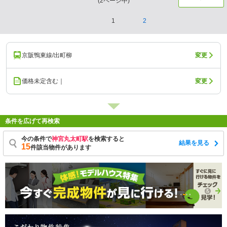
(
2
ページ中)
1
2
京阪鴨東線/出町柳
変更
価格未定含む｜
変更
条件を広げて再検索
今の条件で
神宮丸太町駅
を検索すると
結果を見る
15
件該当物件があります