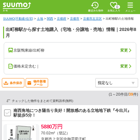
0
SUUMO[不動産/住宅]
>
土地
>
関西
>
京都府
>
京都市
>
京都市左京区
>
出町柳駅の土地情報
出町柳駅から探す土地購入（宅地・分譲地・売地）情報｜2026年8
月
京阪鴨東線/出町柳
変更
価格未定含む｜
変更
物件新着
条件保存
メール
(
1
～
20
件目/
39
件)
チェックした物件をまとめて資料請求(無料)
南西角地につき陽当り良好！開放感のある立地地下鉄『今出川』
駅徒歩5分！
5880万円
70.02m²（登記）
京都市上京区中御霊図子町