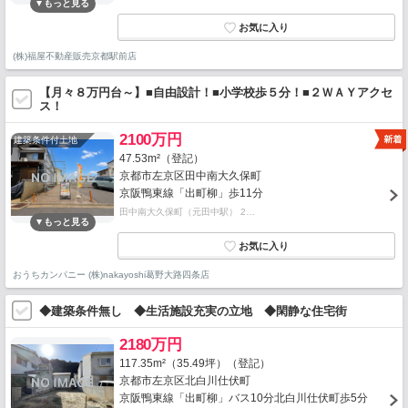
(株)福屋不動産販売京都駅前店
【月々８万円台～】■自由設計！■小学校歩５分！■２ＷＡＹアクセ
ス！
2100万円
建築条件付土地
47.53m²（登記）
京都市左京区田中南大久保町
京阪鴨東線「出町柳」歩11分
田中南大久保町（元田中駅） 2…
おうちカンパニー (株)nakayoshi葛野大路四条店
◆建築条件無し ◆生活施設充実の立地 ◆閑静な住宅街
2180万円
117.35m²（35.49坪）（登記）
京都市左京区北白川仕伏町
京阪鴨東線「出町柳」バス10分北白川仕伏町歩5分