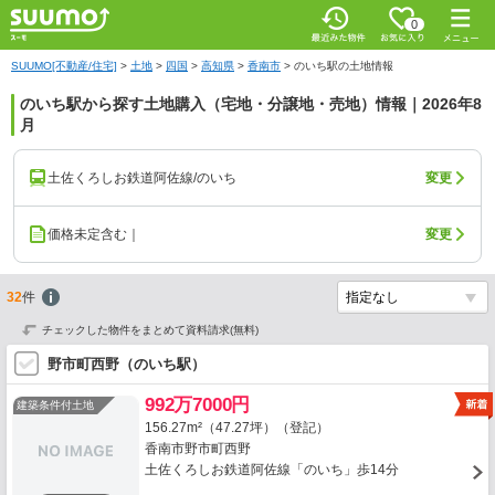
0
SUUMO[不動産/住宅]
>
土地
>
四国
>
高知県
>
香南市
>
のいち駅の土地情報
のいち駅から探す土地購入（宅地・分譲地・売地）情報｜2026年8
月
土佐くろしお鉄道阿佐線/のいち
変更
価格未定含む｜
変更
32
件
チェックした物件をまとめて資料請求(無料)
野市町西野（のいち駅）
992万7000円
建築条件付土地
156.27m²（47.27坪）（登記）
香南市野市町西野
土佐くろしお鉄道阿佐線「のいち」歩14分