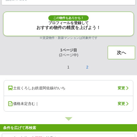
この物件もありかも！
プロフィールを登録して
おすすめ物件の精度を上げよう！
※賃貸物件・新築マンションは対象外です
1
ページ目
次へ
(
2
ページ中)
1
2
土佐くろしお鉄道阿佐線/のいち
変更
価格未定含む｜
変更
条件を広げて再検索