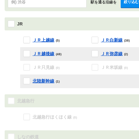
絞り込む
駅を通る沿線を
JR
ＪＲ上越線
ＪＲ白新線
(5)
(38)
ＪＲ越後線
ＪＲ弥彦線
(48)
(2)
ＪＲ只見線
ＪＲ米坂線
(0)
(0)
北陸新幹線
(1)
北越急行
北越急行ほくほく線
(0)
しなの鉄道