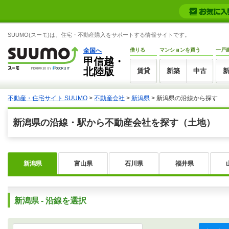
SUUMO(スーモ)は、住宅・不動産購入をサポートする情報サイトです。
全国へ
借りる
マンションを買う
一戸
甲信越・
北陸版
賃貸
新築
中古
不動産・住宅サイト SUUMO
>
不動産会社
>
新潟県
>
新潟県の沿線から探す
新潟県の沿線・駅から不動産会社を探す（土地）
新潟県
富山県
石川県
福井県
新潟県 - 沿線を選択