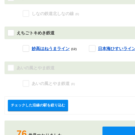
しなの鉄道北しなの線
(0)
えちごトキめき鉄道
妙高はねうまライン
日本海ひすいライ
(12)
あいの風とやま鉄道
あいの風とやま鉄道
(0)
チェックした沿線の駅を絞り込む
76