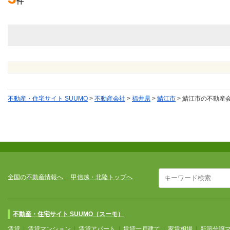
件
不動産・住宅サイト SUUMO
>
不動産会社
>
福井県
>
鯖江市
>
鯖江市の不動産
全国の不動産情報へ
|
甲信越・北陸トップへ
不動産・住宅サイト SUUMO（スーモ）
賃貸
|
賃貸マンション
|
賃貸アパート
|
賃貸一戸建て
|
家賃相場
|
新築分譲