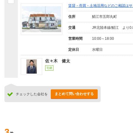
賃貸・売買・土地活用などのご相談はサ
住所
鯖江市五郎丸町
交通
JR北陸本線/鯖江 より0.
営業時間
10:00～18:00
定休日
水曜日
佐々木 健太
宅建
まとめて問い合わせする
チェックした会社を
3