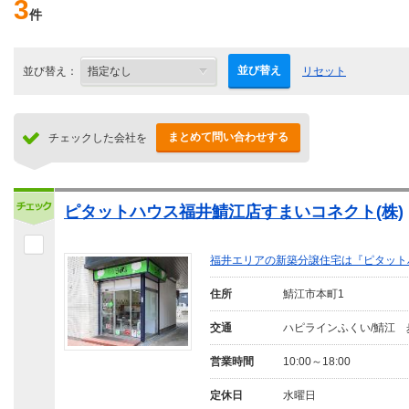
3
件
並び替え
並び替え：
リセット
まとめて問い合わせする
チェックした会社を
ピタットハウス福井鯖江店すまいコネクト(株)
福井エリアの新築分譲住宅は『ピタット
住所
鯖江市本町1
交通
ハピラインふくい/鯖江 
営業時間
10:00～18:00
定休日
水曜日