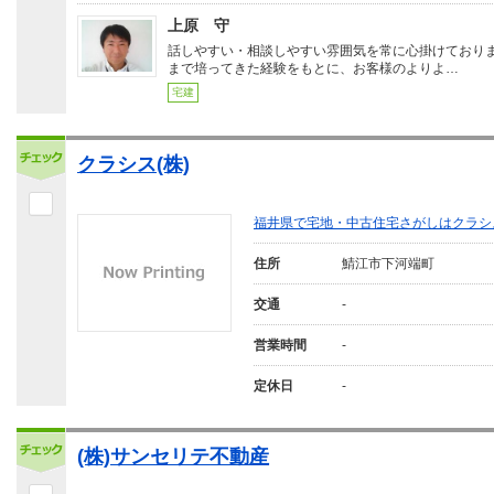
上原 守
話しやすい・相談しやすい雰囲気を常に心掛けており
まで培ってきた経験をもとに、お客様のよりよ…
宅建
クラシス(株)
福井県で宅地・中古住宅さがしはクラシ
住所
鯖江市下河端町
交通
-
営業時間
-
定休日
-
(株)サンセリテ不動産