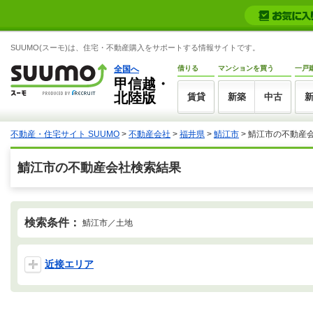
SUUMO(スーモ)は、住宅・不動産購入をサポートする情報サイトです。
全国へ
借りる
マンションを買う
一戸
甲信越・
北陸版
賃貸
新築
中古
不動産・住宅サイト SUUMO
>
不動産会社
>
福井県
>
鯖江市
>
鯖江市の不動産
鯖江市の不動産会社検索結果
検索条件：
鯖江市／土地
近接エリア