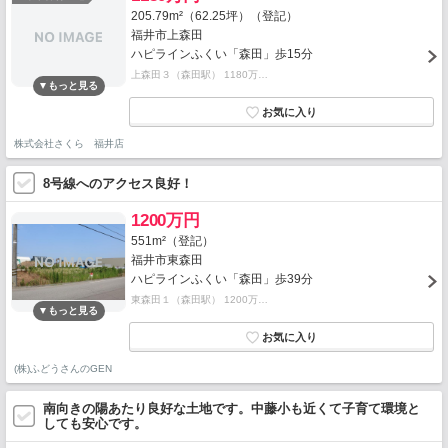
205.79m²（62.25坪）（登記）
福井市上森田
ハピラインふくい「森田」歩15分
上森田３（森田駅） 1180万…
株式会社さくら 福井店
8号線へのアクセス良好！
1200万円
551m²（登記）
福井市東森田
ハピラインふくい「森田」歩39分
東森田１（森田駅） 1200万…
(株)ふどうさんのGEN
南向きの陽あたり良好な土地です。中藤小も近くて子育て環境と
しても安心です。