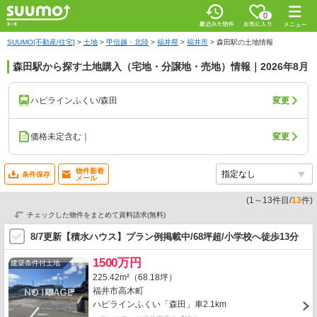
0
SUUMO[不動産/住宅]
>
土地
>
甲信越・北陸
>
福井県
>
福井市
>
森田駅の土地情報
森田駅から探す土地購入（宅地・分譲地・売地）情報｜2026年8月
ハピラインふくい/森田
変更
価格未定含む｜
変更
物件新着
条件保存
メール
(
1
～
13
件目/
13
件)
チェックした物件をまとめて資料請求(無料)
8/7更新【積水ハウス】プラン例掲載中/68坪超/小学校へ徒歩13分
1500万円
建築条件付土地
225.42m²（68.18坪）
福井市高木町
ハピラインふくい「森田」車2.1km