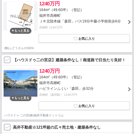
1240万円
164m²（49.60坪）（登記）
福井市高柳町
ＪＲ北陸本線「森田」バス19分中藤小学校前歩6分
高柳町 1240万円
(株)ふどうさんのGEN
【ハウスドゥ二の宮店】建築条件なし！南道路で日当たり良好！
1240万円
164m²（49.60坪）（登記）
福井市高柳町
ハピラインふくい「森田」歩32分
高柳町（森田駅） 1240万円
ハウスドゥ 二の宮(株)福井不動産ドットコム
高井不動産☆121坪超の広々売土地・建築条件なし