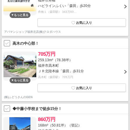
福井市舟橋
ハピラインふくい「森田」歩20分
舟橋１（森田駅） 343万60…
アパマンショップ福井北店(株)クロダハウス
高木の中心部！
705万円
259.13m²（78.38坪）
福井市高木町
ＪＲ北陸本線「森田」歩31分
高木町（森田駅） 705万円
(株)ふどうさんのGEN
◆中藤小学校まで徒歩15分！
860万円
168m²（50.81坪）（登記）