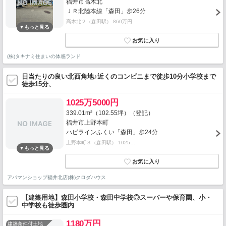
福井市高木北
ＪＲ北陸本線「森田」歩26分
高木北２（森田駅） 860万円
(株)タキナミ住まいの体感ランド
日当たりの良い北西角地♪近くのコンビニまで徒歩10分小学校まで
徒歩15分、
1025万5000円
339.01m²（102.55坪）（登記）
福井市上野本町
ハピラインふくい「森田」歩24分
上野本町３（森田駅） 1025…
アパマンショップ福井北店(株)クロダハウス
【建築用地】森田小学校・森田中学校◎スーパーや保育園、小・
中学校も徒歩圏内
1180万円
建築条件付土地