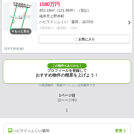
1580万円
403.18m²（121.96坪）（登記）
福井市上野本町
ハピラインふくい「森田」歩23分
上野本町１（森田駅） 1580…
高井不動産(株)
この物件もありかも！
プロフィールを登録して
おすすめ物件の精度を上げよう！
※賃貸物件・新築マンションは対象外です
1
ページ目
(
1
ページ中)
1
ハピラインふくい/森田
変更