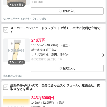
下森田本町
センチュリー21ときめきハウジング(株)
スーパー・コンビニ・ドラッグストア近く、生活に便利な立地で
す
246万円
135.53m²（40.99坪）（登記）
坂井市春江町正蓮花
ＪＲ北陸本線「森田」歩26分
春江町正蓮花（春江駅） 246…
永和建設工業(株)
建築条件がないので、自分に合ったスケジュール、建築会社、間
取りなどを選ぶこ
343万6000円
142m²（42.95坪）（登記）