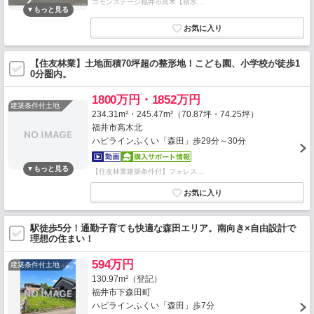
コモンステージ福井市高木【積水…
【住友林業】土地面積70坪超の整形地！こども園、小学校が徒歩1
0分圏内。
1800万円・1852万円
建築条件付土地
234.31m²・245.47m²（70.87坪・74.25坪）
福井市高木北
ハピラインふくい「森田」歩29分～30分
【住友林業建築条件付】フォレス…
駅徒歩5分！通勤子育ても快適な森田エリア。南向き×自由設計で
理想の住まい！
594万円
建築条件付土地
130.97m²（登記）
福井市下森田町
ハピラインふくい「森田」歩7分