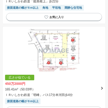
ＩＲいしかわ鉄道「能美根上」歩22分
接面道路の幅が６m以上
角地
平坦地
閑静な住宅地
広さが似ている
450万2000円
165.41m²（50.03坪）
ＩＲいしかわ鉄道「明峰」バス17分本河田歩4分
接面道路の幅が６m以上