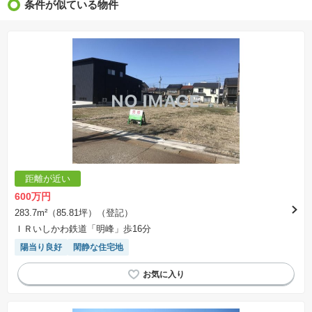
条件が似ている物件
※価格更新：物件価格が変更された日から１週間表示されます。
※販売予定物件はすべて、販売開始するまで契約または予約の申込みはできません。
※購入の前には物件内容や契約条件についてご自身で十分な確認をしていただくようにお願い
いたします。
※建築条件土地の情報内に掲載されている、建物プラン例は、土地購入者の設計プランの参考
の一例であって、プランの採用可否は任意です。
※土地（建築条件なし）で「建物プラン例」が表記してある時、そのプラン例は特定の建築請
負会社によるもので、当該建築請負会社以外で建てた場合、同様のものが同価格で建てられる
とは限りません。また建築請負会社を特定するものではありません。
※建築条件付き土地とは、その土地に建築する建物の建築請負契約が、一定期間内に成立する
ことを条件として売買される土地のことをいいます。建築請負契約成立に向けて設計プランを
協議するため、土地購入者が自己の希望する建物の設計協議をするために必要な相当の期間の
交渉期間が設定され、その期間内で希望を満たすプランが実現できたかどうかにより結論を出
します。なお、この期間は概ね3ヶ月程度とされています。納得のいくプランが出来ず、建築請
負契約が成立しない場合、土地売買契約は白紙に戻り、土地契約にかかった代金（土地代金、
手付金など）は名目のいかんに関わらず、全て返却されます。
※課税対象物件の「価格」や「費用等」は消費税込みの「総額表示」で統一しています。
※「本体価格」とは、課税対象物件においては「消費税を除いた建物価格」と「土地価格」の
距離が近い
合計額を指します。
※課税対象物件は消費税込みの総額表示のため、不動産広告の販売価格には本体価格の金額は
600万円
表示されておりません。
※取引にかかる費用：物件の契約手続き、決済、引き渡し時にかかる費用を表示しています。
283.7m²（85.81坪）（登記）
不動産会社によって表記有無が異なるため、ご自身で十分な確認をしていただくようにお願い
ＩＲいしかわ鉄道「明峰」歩16分
いたします。
※掲載の省エネ性能ラベル内の物件・住棟・号室名称については最新のものに変更されている
陽当り良好
閑静な住宅地
場合があります。