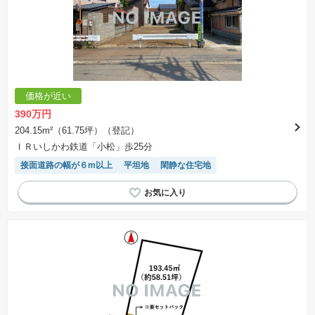
価格が近い
390万円
204.15m²（61.75坪）（登記）
ＩＲいしかわ鉄道「小松」歩25分
接面道路の幅が６m以上
平坦地
閑静な住宅地