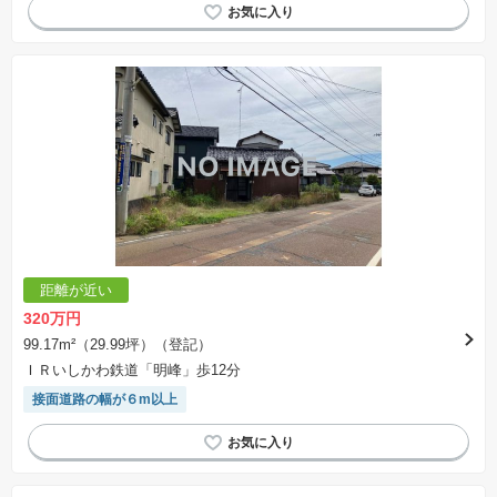
距離が近い
320万円
99.17m²（29.99坪）（登記）
ＩＲいしかわ鉄道「明峰」歩12分
接面道路の幅が６m以上