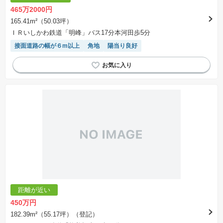
465万2000円
165.41m²（50.03坪）
ＩＲいしかわ鉄道「明峰」バス17分本河田歩5分
接面道路の幅が６m以上
角地
陽当り良好
距離が近い
450万円
182.39m²（55.17坪）（登記）