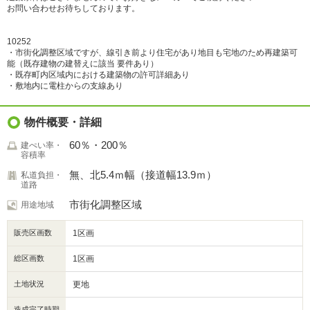
お問い合わせお待ちしております。
10252
・市街化調整区域ですが、線引き前より住宅があり地目も宅地のため再建築可
能（既存建物の建替えに該当 要件あり）
・既存町内区域内における建築物の許可詳細あり
・敷地内に電柱からの支線あり
物件概要・詳細
60％・200％
建ぺい率・
容積率
無、北5.4ｍ幅（接道幅13.9ｍ）
私道負担・
道路
市街化調整区域
用途地域
販売区画数
1区画
総区画数
1区画
土地状況
更地
造成完了時期