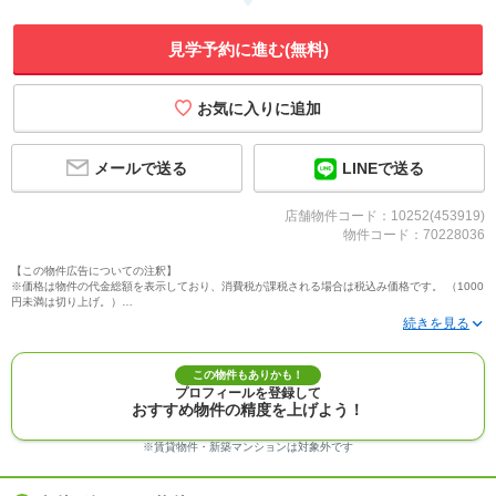
見学予約に進む(無料)
メールで送る
LINEで送る
店舗物件コード：10252(453919)
物件コード：70228036
【この物件広告についての注釈】
※価格は物件の代金総額を表示しており、消費税が課税される場合は税込み価格です。 （1000
円未満は切り上げ。）
※写真に写っている、またはパース（絵）や間取り図に描かれている家具や車などは、特にコ
メントがない場合、販売価格に含まれません。
※敷地権利が定期借地権のものは価格に権利金を含みます。
※建築条件付き土地価格には、建物価格は含まれません。
この物件もありかも！
※物件情報は、原則として情報提供日の２日前に最終確認した情報です。
プロフィールを登録して
※完成予想図はいずれも外構、植栽、外観等実際のものとは多少異なることがあります。
おすすめ物件の精度を上げよう！
※モデルルーム・モデルハウス・展示場・ショールームの画像の場合、今回販売の物件と異な
る場合があります。
※ＣＧ合成の画像の場合、実際とは多少異なる場合があります。
※賃貸物件・新築マンションは対象外です
※物件特徴：販売戸数が複数の物件は、全ての住戸に該当しない項目もあります。
※完成後１年以上を経過した未入居物件が掲載される場合があります。ご了承ください。
※新着：物件情報が「SUUMO」に掲載された日から１週間表示されます。