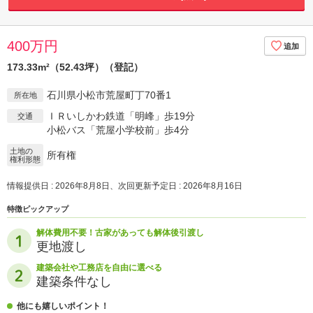
400万円
173.33m²（52.43坪）（登記）
石川県小松市荒屋町丁70番1
所在地
ＩＲいしかわ鉄道「明峰」歩19分
交通
小松バス「荒屋小学校前」歩4分
土地の
所有権
権利形態
情報提供日 : 2026年8月8日、次回更新予定日 : 2026年8月16日
特徴ピックアップ
解体費用不要！古家があっても解体後引渡し
更地渡し
建築会社や工務店を自由に選べる
建築条件なし
他にも嬉しいポイント！