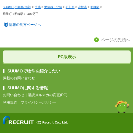
SUUMO[不動産/住宅]
>
土地
>
甲信越・北陸
>
石川県
>
小松市
>
明峰駅
>
荒屋町（明峰駅） 400万円
情報の見方ページへ
ページの先頭へ
PC版表示
SUUMOで物件を紹介したい
掲載のお問い合わせ
SUUMOに関する情報
お問い合わせ
｜
購読メルマガの変更(PC)
利用規約
｜
プライバシーポリシー