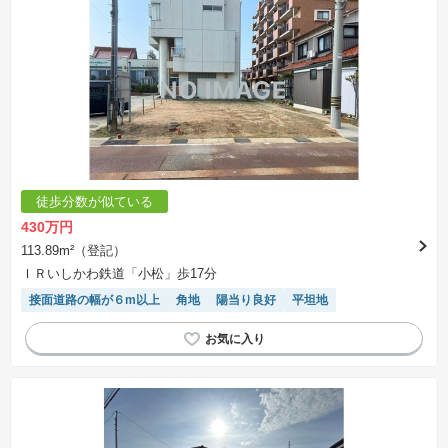
徒歩分数が似ている
430万円
113.89m²（登記）
ＩＲいしかわ鉄道「小松」歩17分
接面道路の幅が６m以上
角地
陽当り良好
平坦地