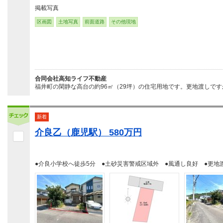
掲載写真
区画図
土地写真
前面道路
その他現地
合同会社高知ライフ不動産
福井町の閑静な高台の約96㎡（29坪）の住宅用地です。更地渡しです
新着
介良乙（鹿児駅） 580万円
●介良小学校へ徒歩5分 ●土砂災害警戒区域外 ●風通し良好 ●更地