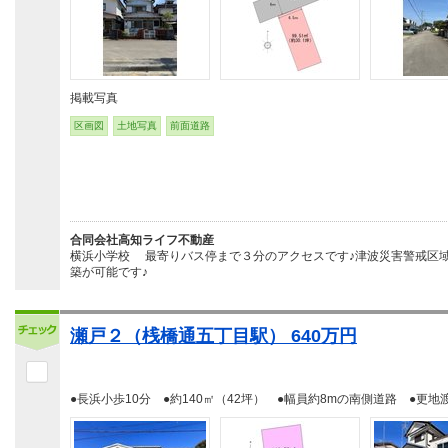
掲載写真
区画図
土地写真
前面道路
合同会社高知ライフ不動産
横浜小学校 最寄りバス停まで３分のアクセスです♪津波災害警戒区
築が可能です♪
瀬戸２（桟橋通五丁目駅） 640万円
●長浜小歩10分 ●約140㎡（42坪） ●幅員約8mの南側道路 ●更地