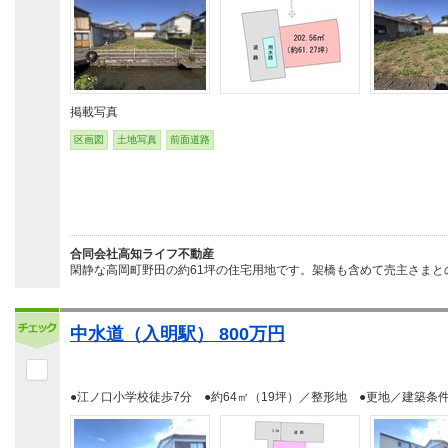
掲載写真
区画図
土地写真
前面道路
合同会社高知ライフ不動産
閑静な高岡町野田の約61坪の住宅用地です。架橋も含めて売主さまと
中水道（入明駅） 800万円
●江ノ口小学校徒歩7分 ●約64㎡（19坪）／整形地 ●更地／建築条