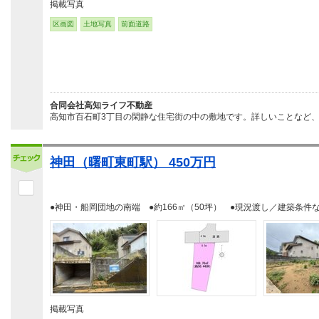
掲載写真
区画図
土地写真
前面道路
合同会社高知ライフ不動産
高知市百石町3丁目の閑静な住宅街の中の敷地です。詳しいことなど、お
神田（曙町東町駅） 450万円
●神田・船岡団地の南端 ●約166㎡（50坪） ●現況渡し／建築条件
掲載写真