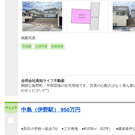
掲載写真
区画図
土地写真
前面道路
合同会社高知ライフ不動産
閑静な春野町・平和団地の住宅用地です。災害の心配の少なく落ち着
わせください(^^)
中島（伊野駅） 950万円
●高石小学校へ徒歩7分 ●三方角地 ●約208㎡（62坪） ●建築条件