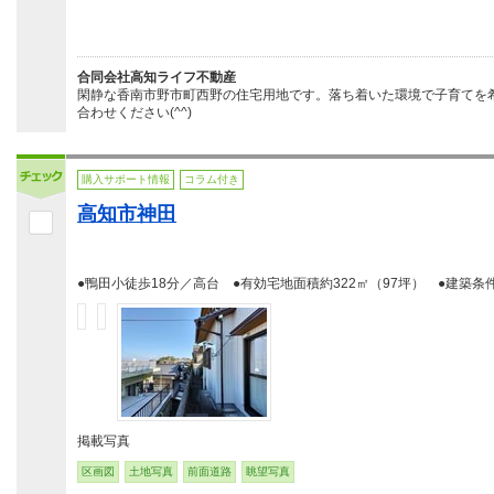
合同会社高知ライフ不動産
閑静な香南市野市町西野の住宅用地です。落ち着いた環境で子育てを
合わせください(^^)
購入サポート情報
コラム付き
高知市神田
●鴨田小徒歩18分／高台 ●有効宅地面積約322㎡（97坪） ●建築条
掲載写真
区画図
土地写真
前面道路
眺望写真