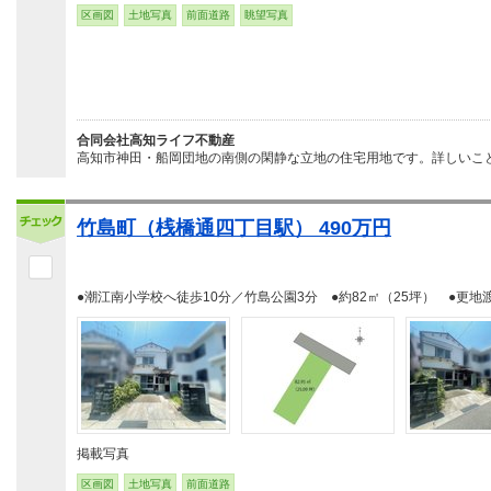
区画図
土地写真
前面道路
眺望写真
合同会社高知ライフ不動産
高知市神田・船岡団地の南側の閑静な立地の住宅用地です。詳しいこと
竹島町（桟橋通四丁目駅） 490万円
●潮江南小学校へ徒歩10分／竹島公園3分 ●約82㎡（25坪） ●更地
掲載写真
区画図
土地写真
前面道路