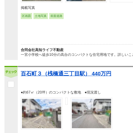
掲載写真
区画図
土地写真
前面道路
合同会社高知ライフ不動産
一宮小学校へ徒歩10分の高台のコンパクトな住宅用地です。詳しいこと
百石町３（桟橋通三丁目駅） 440万円
●約67㎡（20坪）のコンパクトな敷地 ●現況渡し