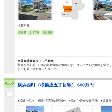
掲載写真
区画図
土地写真
前面道路
合同会社高知ライフ不動産
閑静な百石町2丁目の南東角地の敷地です。コンパクトな敷地を活か
までお問い合わせください(^^)
横浜西町（桟橋通五丁目駅） 600万円
●横浜小学校 ●津波災害警戒区域外 ●高台で静かな住宅地 ●建築条