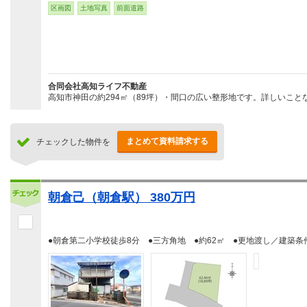
区画図
土地写真
前面道路
合同会社高知ライフ不動産
高知市神田の約294㎡（89坪）・間口の広い整形地です。詳しいこと
まとめて資料請求する
チェックした物件を
朝倉己（朝倉駅） 380万円
●朝倉第二小学校徒歩8分 ●三方角地 ●約62㎡ ●更地渡し／建築条