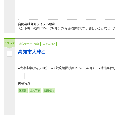
合同会社高知ライフ不動産
高知市神田の約322㎡（97坪）の高台の敷地です。詳しいことなど、
購入サポート情報
コラム付き
高知市大津乙
●大津小学校徒歩13分 ●有効宅地面積約157㎡（47坪） ●建築条件
掲載写真
区画図
土地写真
前面道路