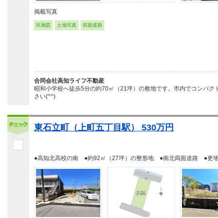
掲載写真
区画図
土地写真
前面道路
合同会社高知ライフ不動産
昭和小学校へ徒歩5分の約70㎡（21坪）の敷地です。市内でコンパ
さい(^^)
東石立町（上町五丁目駅） 530万円
●高知北高校の南 ●約92㎡（27坪）の整形地 ●南北両面道路 ●更