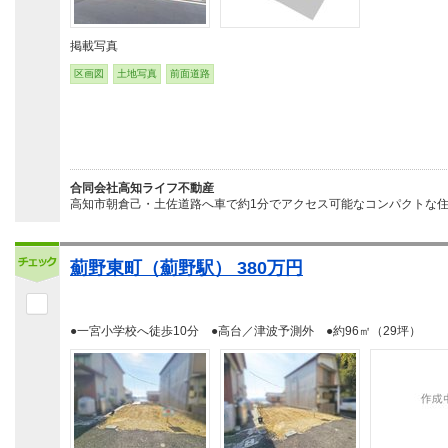
掲載写真
区画図
土地写真
前面道路
合同会社高知ライフ不動産
高知市朝倉己・土佐道路へ車で約1分でアクセス可能なコンパクトな住
薊野東町（薊野駅） 380万円
●一宮小学校へ徒歩10分 ●高台／津波予測外 ●約96㎡（29坪）