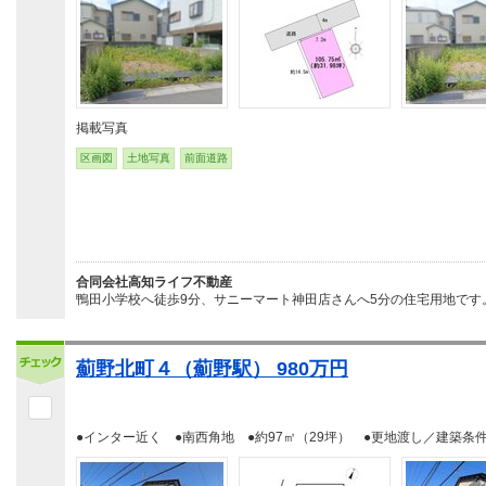
掲載写真
区画図
土地写真
前面道路
合同会社高知ライフ不動産
鴨田小学校へ徒歩9分、サニーマート神田店さんへ5分の住宅用地です。
薊野北町４（薊野駅） 980万円
●インター近く ●南西角地 ●約97㎡（29坪） ●更地渡し／建築条