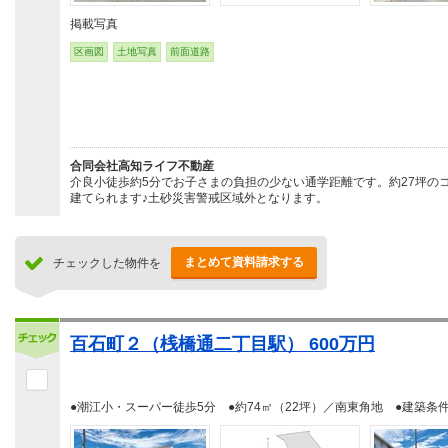
掲載写真
区画図
土地写真
前面道路
合同会社高知ライフ不動産
介良小徒歩約5分でお子さまの負担の少ない通学距離です。約27坪の
建てられます♪土砂災害警戒区域外となります。
まとめて資料請求する
チェックした物件を
百石町２（桟橋通二丁目駅） 600万円
●潮江小・スーパー徒歩5分 ●約74㎡（22坪）／南東角地 ●建築条