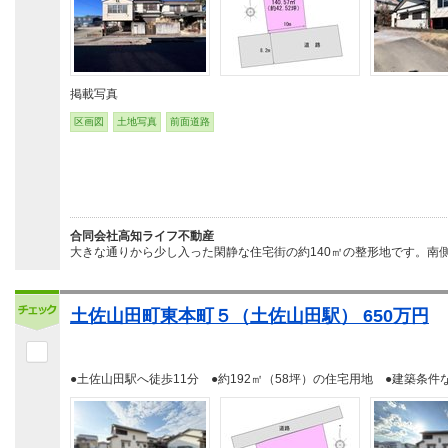
掲載写真
区画図
土地写真
前面道路
合同会社高知ライフ不動産
大きな通りから少し入った閑静な住宅街の約140㎡の整形地です。南側
土佐山田町東本町５（土佐山田駅） 650万円
●土佐山田駅へ徒歩11分 ●約192㎡（58坪）の住宅用地 ●建築条件