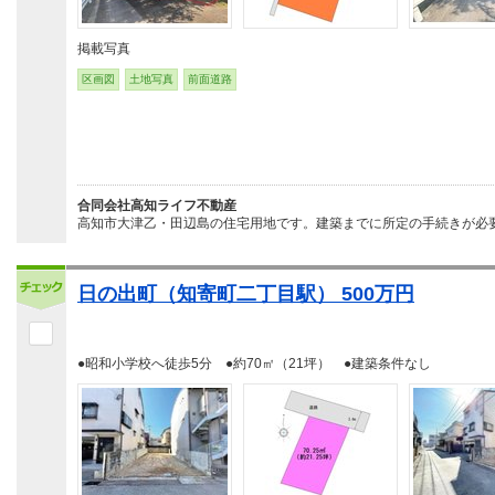
掲載写真
区画図
土地写真
前面道路
合同会社高知ライフ不動産
高知市大津乙・田辺島の住宅用地です。建築までに所定の手続きが必要
日の出町（知寄町二丁目駅） 500万円
●昭和小学校へ徒歩5分 ●約70㎡（21坪） ●建築条件なし