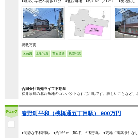
●旭東小学校へ徒歩17分 ●北西角地 ●約70㎡（21坪） ●更地渡し
掲載写真
区画図
土地写真
前面道路
眺望写真
合同会社高知ライフ不動産
福井扇町の北西角地のコンパクトな住宅用地です。詳しいことなど、お
春野町平和（桟橋通五丁目駅） 900万円
●閑静な平和団地 ●約166㎡（50坪）の整形地 ●更地／建築条件な