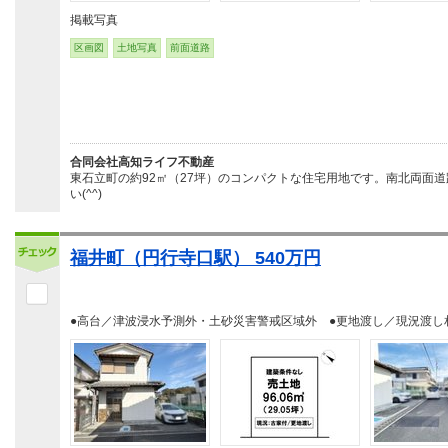
掲載写真
区画図
土地写真
前面道路
合同会社高知ライフ不動産
東石立町の約92㎡（27坪）のコンパクトな住宅用地です。南北両面
い(^^)
福井町（円行寺口駅） 540万円
●高台／津波浸水予測外・土砂災害警戒区域外 ●更地渡し／現況渡し