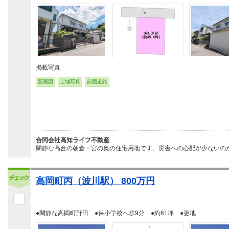
掲載写真
区画図
土地写真
前面道路
合同会社高知ライフ不動産
閑静な高台の朝倉・宮の奥の住宅用地です。災害への心配が少ないのが
高岡町丙（波川駅） 800万円
●閑静な高岡町野田 ●保小学校へ歩9分 ●約61坪 ●更地