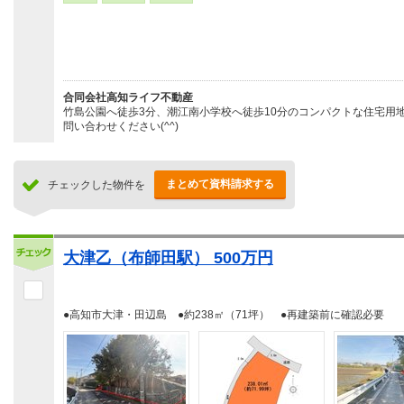
合同会社高知ライフ不動産
竹島公園へ徒歩3分、潮江南小学校へ徒歩10分のコンパクトな住宅用
問い合わせください(^^)
まとめて資料請求する
チェックした物件を
大津乙（布師田駅） 500万円
●高知市大津・田辺島 ●約238㎡（71坪） ●再建築前に確認必要