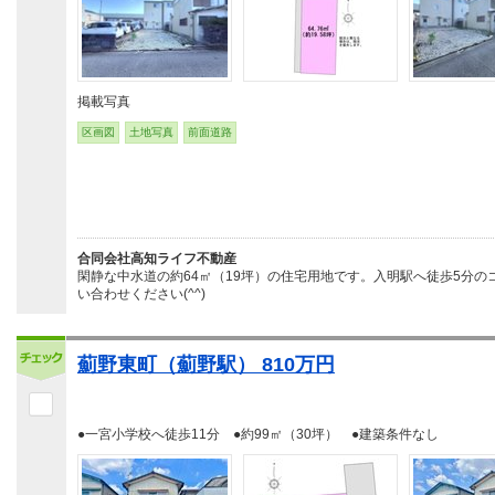
掲載写真
区画図
土地写真
前面道路
合同会社高知ライフ不動産
閑静な中水道の約64㎡（19坪）の住宅用地です。入明駅へ徒歩5分
い合わせください(^^)
薊野東町（薊野駅） 810万円
●一宮小学校へ徒歩11分 ●約99㎡（30坪） ●建築条件なし