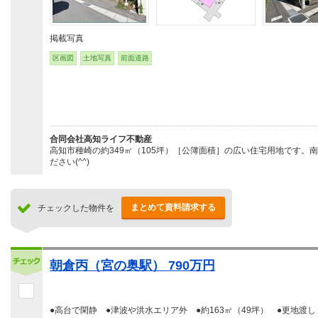
掲載写真
区画図
土地写真
前面道路
合同会社高知ライフ不動産
高知市種崎の約349㎡（105坪）［公簿面積］の広い住宅用地です
ださい(^^)
まとめて資料請求する
チェックした物件を
朝倉丙（宮の奥駅） 790万円
●高台で閑静 ●津波や洪水エリア外 ●約163㎡（49坪） ●更地渡し