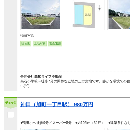
掲載写真
区画図
土地写真
前面道路
合同会社高知ライフ不動産
高石小学校へ徒歩7分の閑静な立地の三方角地です。静かな環境での
い(^^)
神田（旭町一丁目駅） 980万円
●鴨田小へ徒歩9分／スーパー5分 ●約105㎡（31坪） ●建築条件な