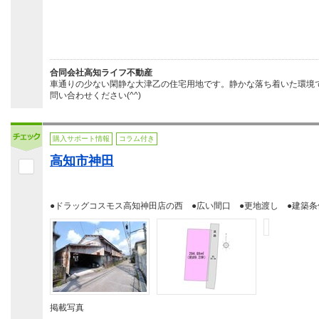
合同会社高知ライフ不動産
車通りの少ない閑静な大津乙の住宅用地です。静かな落ち着いた環境
問い合わせください(^^)
購入サポート情報
コラム付き
高知市神田
●ドラッグコスモス高知神田店の西 ●広い間口 ●更地渡し ●建築条
掲載写真