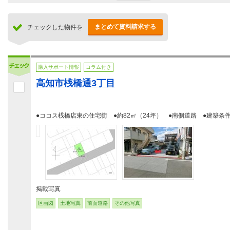
まとめて資料請求する
チェックした物件を
購入サポート情報
コラム付き
高知市桟橋通3丁目
●ココス桟橋店東の住宅街 ●約82㎡（24坪） ●南側道路 ●建築条
掲載写真
区画図
土地写真
前面道路
その他写真