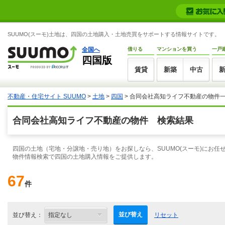
SUUMO(スーモ)土地は、四国の土地購入・土地売買をサポートする情報サイトです。
全国へ
借りる
マンションを買う
一戸
四国版
賃貸
新築
中古
不動産・住宅サイト SUUMO
>
土地
>
四国
> 合同会社高知ライフ不動産の物件
合同会社高知ライフ不動産の物件 検索結果
四国の土地（宅地・分譲地・売り地）をお探しなら、SUUMO(スーモ)にお任
物件情報検索で四国の土地購入情報をご提供します。
67
件
並び替え
並び替え：
リセット