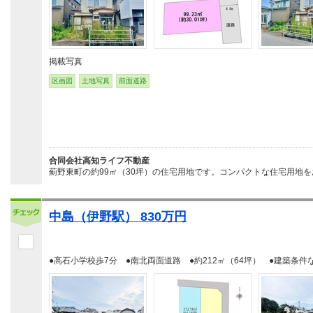
掲載写真
区画図
土地写真
前面道路
合同会社高知ライフ不動産
薊野東町の約99㎡（30坪）の住宅用地です。コンパクトな住宅用地を
中島（伊野駅） 830万円
●高石小学校歩7分 ●南北両面道路 ●約212㎡（64坪） ●建築条件