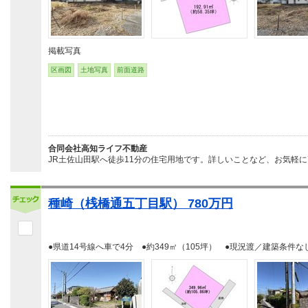
掲載写真
区画図
土地写真
前面道路
合同会社高知ライフ不動産
JR土佐山田駅へ徒歩11分の住宅用地です。詳しいことなど、お気軽に
種崎（桟橋通五丁目駅） 780万円
●県道14号線へ車で4分 ●約349㎡（105坪） ●現況渡／建築条件な