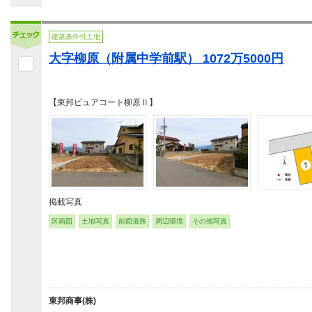
建築条件付土地
大字柳原（附属中学前駅） 1072万5000円
【東邦ピュアコート柳原Ⅱ】
掲載写真
区画図
土地写真
前面道路
周辺環境
その他写真
東邦商事(株)