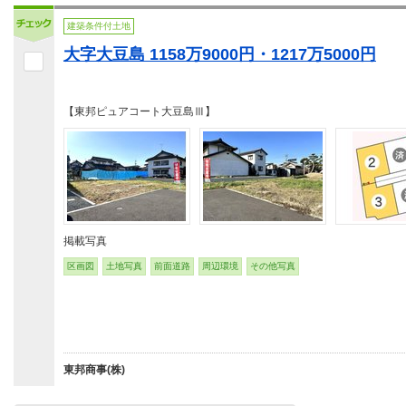
建築条件付土地
大字大豆島 1158万9000円・1217万5000円
【東邦ピュアコート大豆島Ⅲ】
掲載写真
区画図
土地写真
前面道路
周辺環境
その他写真
東邦商事(株)