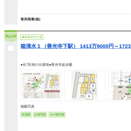
東邦商事(株)
建築条件付土地
箱清水１（善光寺下駅） 1413万9000円～1723
●全7区画の分譲地●善光寺徒歩圏
掲載写真
区画図
土地写真
その他写真