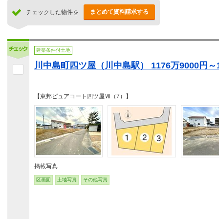
まとめて資料請求する
チェックした物件を
建築条件付土地
川中島町四ツ屋（川中島駅） 1176万9000円～12
【東邦ピュアコート四ツ屋Ⅶ（7）】
掲載写真
区画図
土地写真
その他写真