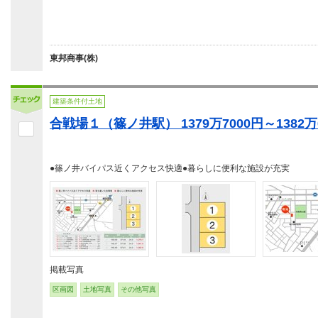
東邦商事(株)
建築条件付土地
合戦場１（篠ノ井駅） 1379万7000円～1382万
●篠ノ井バイパス近くアクセス快適●暮らしに便利な施設が充実
掲載写真
区画図
土地写真
その他写真