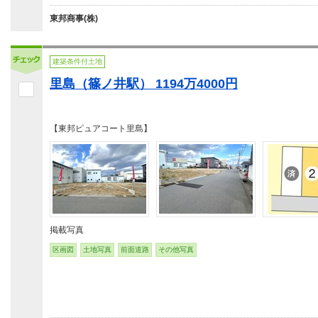
東邦商事(株)
建築条件付土地
里島（篠ノ井駅） 1194万4000円
【東邦ピュアコート里島】
掲載写真
区画図
土地写真
前面道路
その他写真