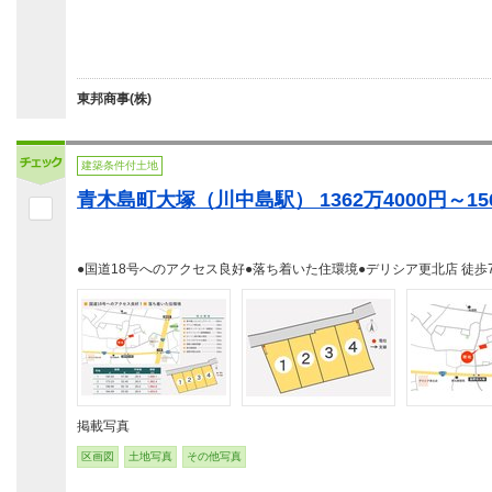
東邦商事(株)
建築条件付土地
青木島町大塚（川中島駅） 1362万4000円～156
●国道18号へのアクセス良好●落ち着いた住環境●デリシア更北店 徒歩
掲載写真
区画図
土地写真
その他写真