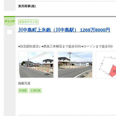
東邦商事(株)
建築条件付土地
川中島町上氷鉋（川中島駅） 1269万8000円
●旧北国街道沿い●西友三本柳店まで徒歩10分●ローソンまで徒歩3分
掲載写真
区画図
土地写真