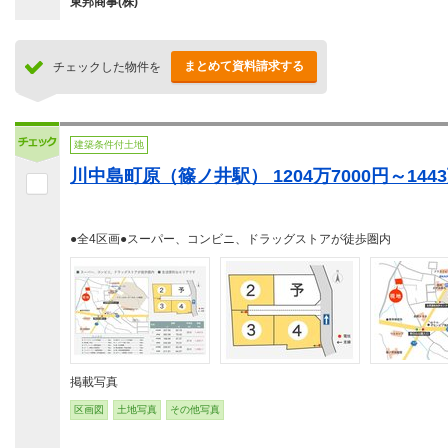
東邦商事(株)
まとめて資料請求する
チェックした物件を
建築条件付土地
川中島町原（篠ノ井駅） 1204万7000円～1443
●全4区画●スーパー、コンビニ、ドラッグストアが徒歩圏内
掲載写真
区画図
土地写真
その他写真