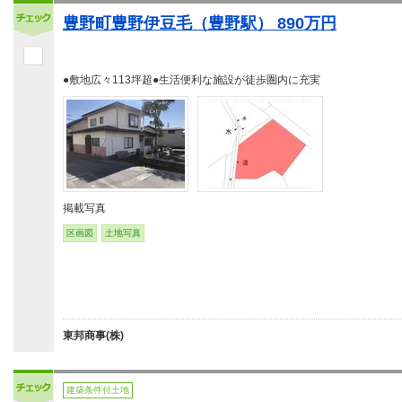
豊野町豊野伊豆毛（豊野駅） 890万円
●敷地広々113坪超●生活便利な施設が徒歩圏内に充実
掲載写真
区画図
土地写真
東邦商事(株)
建築条件付土地