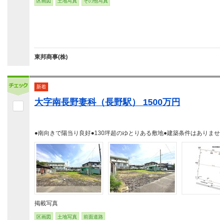
区画図
土地写真
その他写真
東邦商事(株)
新着
大字南長野妻科（長野駅） 1500万円
●南向きで陽当り良好●130坪超のゆとりある敷地●建築条件はありま
掲載写真
区画図
土地写真
前面道路