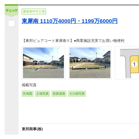
建築条件付土地
東犀南 1110万4000円・1199万6000円
【東邦ピュアコート東犀南Ⅱ】●商業施設充実でお買い物便利
掲載写真
区画図
土地写真
前面道路
その他写真
東邦商事(株)