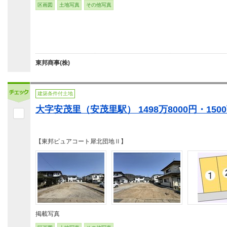
区画図
土地写真
その他写真
東邦商事(株)
建築条件付土地
大字安茂里（安茂里駅） 1498万8000円・1500
【東邦ピュアコート犀北団地Ⅱ】
掲載写真