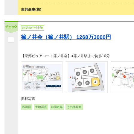
東邦商事(株)
建築条件付土地
篠ノ井会（篠ノ井駅） 1268万3000円
【東邦ピュアコート篠ノ井会】●篠ノ井駅まで徒歩10分
掲載写真
区画図
土地写真
前面道路
その他写真