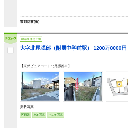
東邦商事(株)
建築条件付土地
大字北尾張部（附属中学前駅） 1208万8000円・
【東邦ピュアコート北尾張部Ⅱ】
掲載写真
区画図
土地写真
その他写真