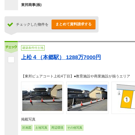
東邦商事(株)
まとめて資料請求する
チェックした物件を
建築条件付土地
上松４（本郷駅） 1288万7000円
【東邦ピュアコート上松4丁目】●教育施設や商業施設が揃うエリア
掲載写真
区画図
土地写真
周辺環境
その他写真