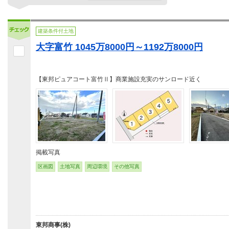
建築条件付土地
大字富竹 1045万8000円～1192万8000円
【東邦ピュアコート富竹Ⅱ】商業施設充実のサンロード近く
掲載写真
区画図
土地写真
周辺環境
その他写真
東邦商事(株)