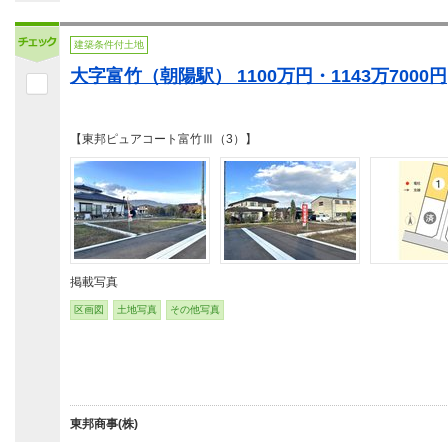
建築条件付土地
大字富竹（朝陽駅） 1100万円・1143万7000円
【東邦ピュアコート富竹Ⅲ（3）】
掲載写真
区画図
土地写真
その他写真
東邦商事(株)