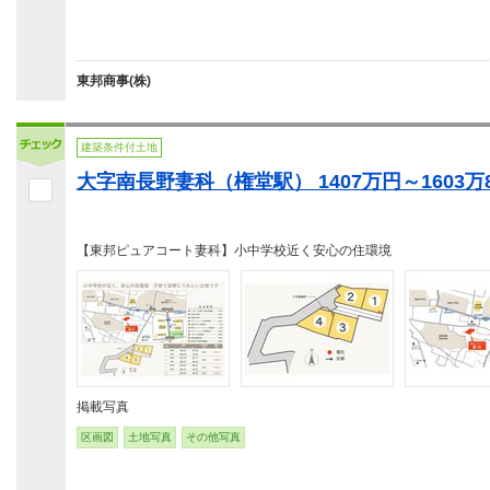
東邦商事(株)
建築条件付土地
大字南長野妻科（権堂駅） 1407万円～1603万8
【東邦ピュアコート妻科】小中学校近く安心の住環境
掲載写真
区画図
土地写真
その他写真