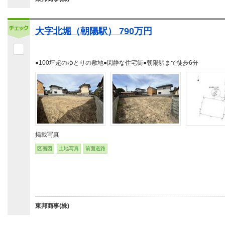
大字北堀（朝陽駅） 790万円
●100坪超のゆとりの敷地●閑静な住宅街●朝陽駅まで徒歩6分
掲載写真
区画図
土地写真
前面道路
東邦商事(株)