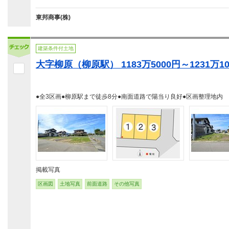
東邦商事(株)
建築条件付土地
大字柳原（柳原駅） 1183万5000円～1231万10
●全3区画●柳原駅まで徒歩8分●南面道路で陽当り良好●区画整理地内
掲載写真
区画図
土地写真
前面道路
その他写真