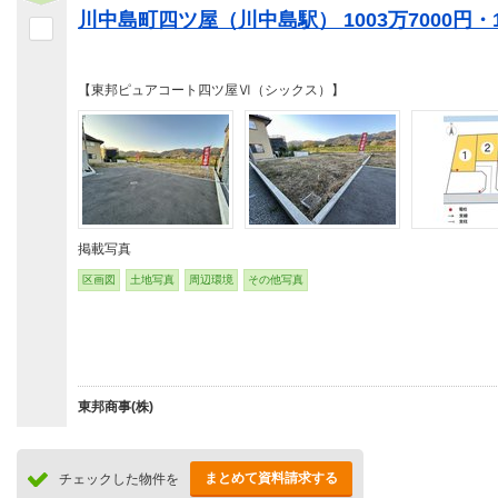
川中島町四ツ屋（川中島駅） 1003万7000円・1
【東邦ピュアコート四ツ屋Ⅵ（シックス）】
掲載写真
区画図
土地写真
周辺環境
その他写真
東邦商事(株)
まとめて資料請求する
チェックした物件を