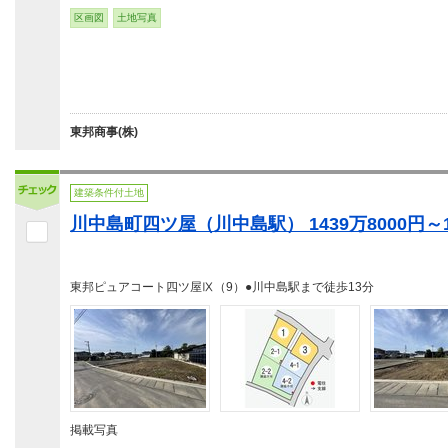
区画図
土地写真
東邦商事(株)
建築条件付土地
川中島町四ツ屋（川中島駅） 1439万8000円～17
東邦ピュアコート四ツ屋Ⅸ（9）●川中島駅まで徒歩13分
掲載写真