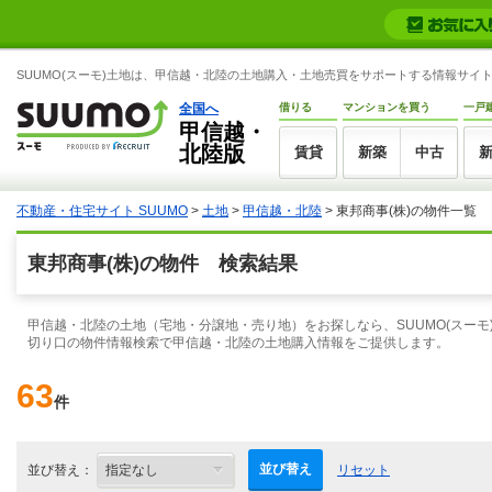
SUUMO(スーモ)土地は、甲信越・北陸の土地購入・土地売買をサポートする情報サイ
全国へ
借りる
マンションを買う
一戸
甲信越・
北陸版
賃貸
新築
中古
不動産・住宅サイト SUUMO
>
土地
>
甲信越・北陸
> 東邦商事(株)の物件一覧
東邦商事(株)の物件 検索結果
甲信越・北陸の土地（宅地・分譲地・売り地）をお探しなら、SUUMO(スーモ
切り口の物件情報検索で甲信越・北陸の土地購入情報をご提供します。
63
件
並び替え
並び替え：
リセット