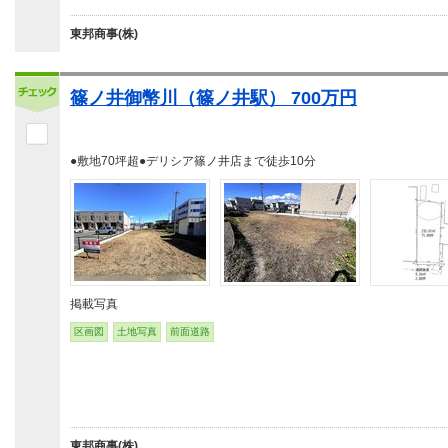
東邦商事(株)
篠ノ井御幣川（篠ノ井駅） 700万円
●敷地70坪超●デリシア篠ノ井店まで徒歩10分
掲載写真
区画図
土地写真
前面道路
東邦商事(株)