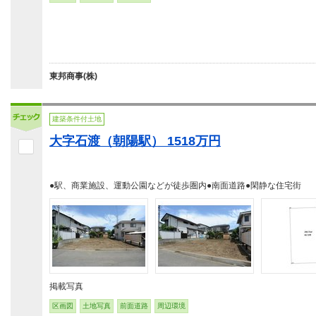
東邦商事(株)
建築条件付土地
大字石渡（朝陽駅） 1518万円
●駅、商業施設、運動公園などが徒歩圏内●南面道路●閑静な住宅街
掲載写真
区画図
土地写真
前面道路
周辺環境