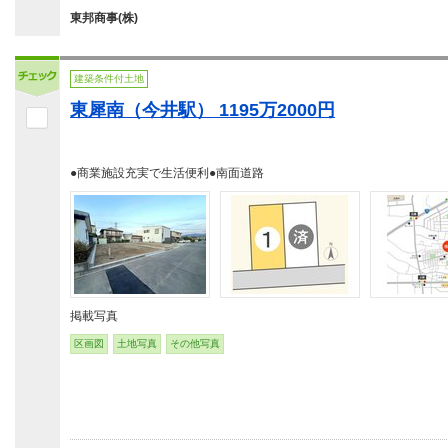
東邦商事(株)
建築条件付土地
東犀南（今井駅） 1195万2000円
●商業施設充実で生活便利●南面道路
掲載写真
区画図
土地写真
その他写真