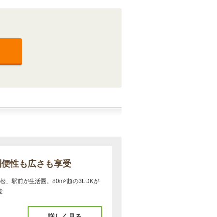
利便性も広さも享受
松」駅前が生活圏。80m
2
超の3LDKが
能
詳しく見る