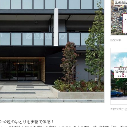
航空写真
外観完成予想
0m
超のゆとりを実物で体感！
2