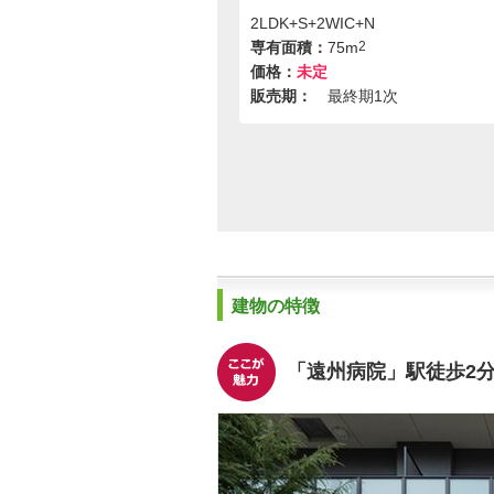
2LDK+S+2WIC+N
専有面積：
75m
2
価格：
未定
販売期：
最終期1次
建物の特徴
「遠州病院」駅徒歩2分