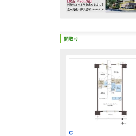
間取り
C