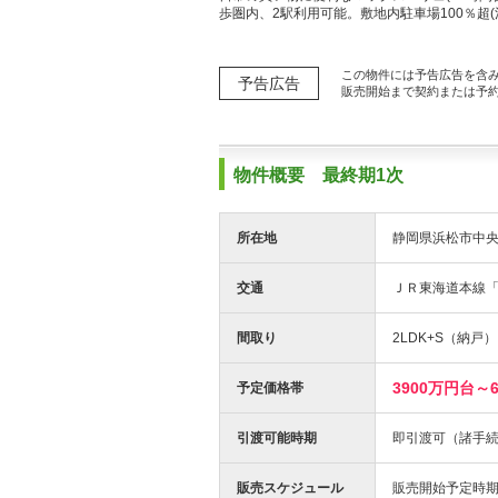
歩圏内、2駅利用可能。敷地内駐車場100％超(注1)
この物件には予告広告を含
予告広告
販売開始まで契約または予
物件概要 最終期1次
所在地
静岡県浜松市中央区
交通
ＪＲ東海道本線「
間取り
2LDK+S（納戸）
3900万円台～
予定価格帯
引渡可能時期
即引渡可（諸手
販売スケジュール
販売開始予定時期