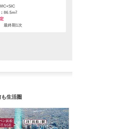
WIC+SIC
：
86.5m
2
定
最終期1次
前も生活圏