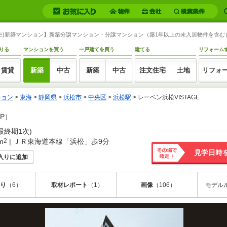
(スーモ)新築マンション】新築分譲マンション・分譲マンション（築1年以上の未入居物件を含
りる
マンションを買う
一戸建てを買う
建てる
リフォーム
賃貸
新築
中古
新築
中古
注文住宅
土地
リフォ
ション
>
東海
>
静岡県
>
浜松市
>
中央区
>
浜松駅
>
レーベン浜松VISTAGE
P）
最終期1次)
m
2
| ＪＲ東海道本線「浜松」歩9分
見学日時
入りに追加
その場で確
定！
り
（6）
取材レポート
（1）
画像
（106）
モデル