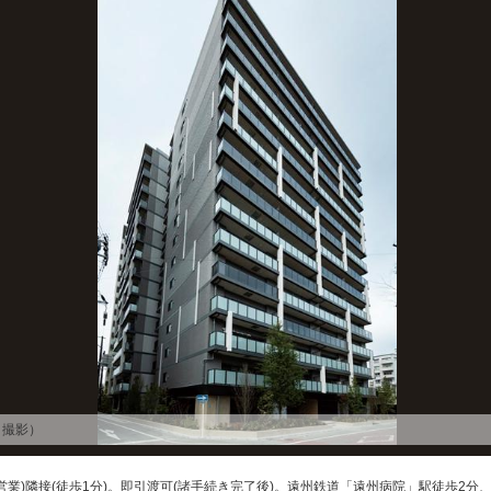
月撮影）
営業)隣接(徒歩1分)。即引渡可(諸手続き完了後)。遠州鉄道「遠州病院」駅徒歩2分