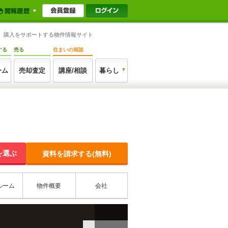
む）購入をサポートする物件情報サイト
する
売る
住まいの相談
ーム
売却査定
講座/相談
暮らし
を選ぶ
資料を請求する(無料)
ルーム
物件概要
会社