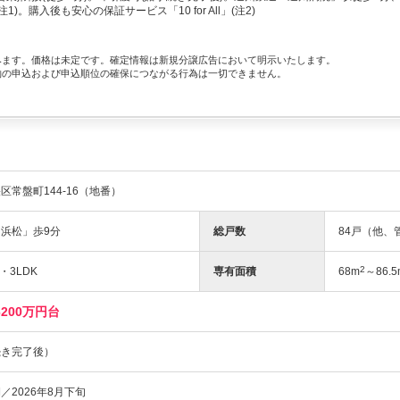
。購入後も安心の保証サービス「10 for All」(注2)
みます。価格は未定です。確定情報は新規分譲広告において明示いたします。
約の申込および申込順位の確保につながる行為は一切できません。
常盤町144-16（地番）
浜松」歩9分
総戸数
84戸（他、
2
・3LDK
専有面積
68m
～86.5
6200万円台
続き完了後）
／2026年8月下旬