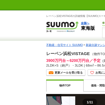
レーベン浜松VISTAGEの詳細情報【SUUMO
全国へ
借
東海版
不動産・住宅サイト SUUMO
>
新築分譲マン
レーベン浜松VISTAGE
（物件TO
3900万円台～6200万円台／予定
(
2LDK+S（納戸）・3LDK | 68m
2
～86.5
更新メールを受け取る
お気に
価格・間取
物件TOP
1
/
11