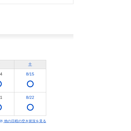
金
土
14
8/15
21
8/22
他の日程の空き状況を見る