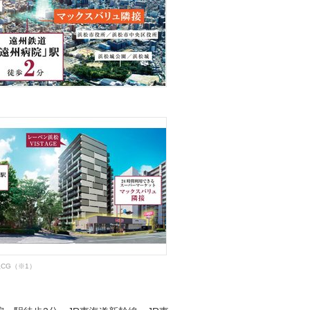
CG（※1）