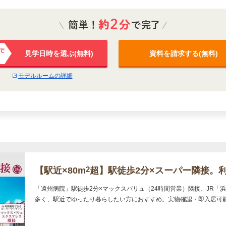
見学日時を選ぶ(無料)
資料を請求する(無料)
で確
モデルルームの詳細
2
【駅近×80m
超】駅徒歩2分×スーパー隣接。
「遠州病院」駅徒歩2分×マックスバリュ（24時間営業）隣接、JR「浜
多く、駅近でゆったり暮らしたい方におすすめ。実物確認・即入居可