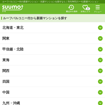
ルーフバルコニー付の新築マンション・分譲マンションを探すなら｜SUUMO(スーモ)新築マンション
0
ルーフバルコニー付から新築マンションを探す
北海道・東北
関東
北海道
甲信越・北陸
東京
青森
東海
山梨
神奈川
岩手
関西
愛知
新潟
埼玉
宮城
四国
大阪
岐阜
長野
千葉
秋田
中国
徳島
兵庫
静岡
富山
茨城
山形
九州・沖縄
鳥取
香川