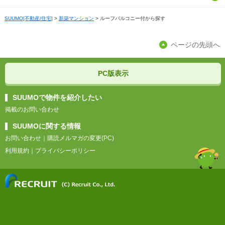
京都
三重
石川
群馬
福島
SUUMO[不動産/住宅]
福岡
>
新築マンション
>
ルーフバルコニー付から探す
島根
愛媛
滋賀
福井
栃木
佐賀
ページの先頭へ
岡山
高知
奈良
長崎
広島
PC版表示
和歌山
熊本
山口
SUUMOで物件を紹介したい
掲載のお問い合わせ
大分
SUUMOに関する情報
お問い合わせ
｜
購読メルマガの変更(PC)
宮崎
利用規約
｜
プライバシーポリシー
鹿児島
沖縄