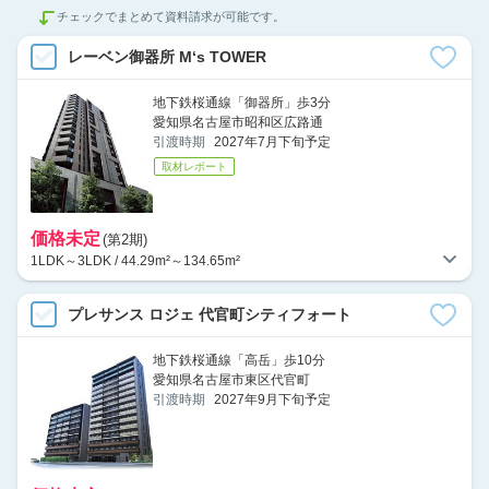
チェックでまとめて資料請求が可能です。
レーベン御器所 M‘s TOWER
地下鉄桜通線「御器所」歩3分
愛知県名古屋市昭和区広路通
引渡時期
2027年7月下旬予定
取材レポート
価格未定
(第2期)
1LDK～3LDK / 44.29m²～134.65m²
プレサンス ロジェ 代官町シティフォート
地下鉄桜通線「高岳」歩10分
愛知県名古屋市東区代官町
引渡時期
2027年9月下旬予定