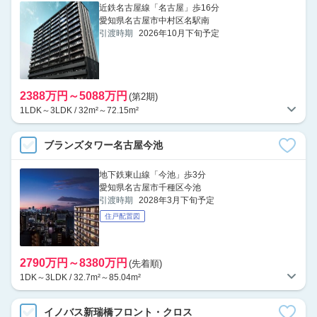
近鉄名古屋線「名古屋」歩16分
愛知県名古屋市中村区名駅南
引渡時期
2026年10月下旬予定
2388万円～5088万円
(第2期)
1LDK～3LDK / 32m²～72.15m²
ブランズタワー名古屋今池
地下鉄東山線「今池」歩3分
愛知県名古屋市千種区今池
引渡時期
2028年3月下旬予定
住戸配置図
2790万円～8380万円
(先着順)
1DK～3LDK / 32.7m²～85.04m²
イノバス新瑞橋フロント・クロス