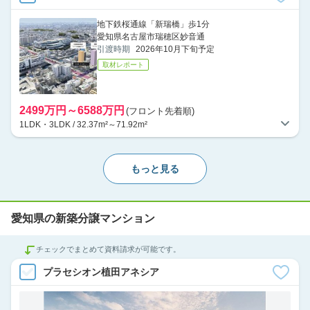
地下鉄桜通線「新瑞橋」歩1分
愛知県名古屋市瑞穂区妙音通
引渡時期
2026年10月下旬予定
取材レポート
2499万円～6588万円
(フロント先着順)
1LDK・3LDK / 32.37m²～71.92m²
もっと見る
愛知県の新築分譲マンション
チェックでまとめて資料請求が可能です。
プラセシオン植田アネシア