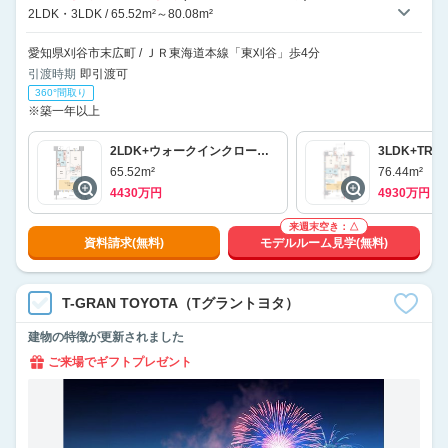
2LDK・3LDK / 65.52m²～80.08m²
愛知県刈谷市末広町 / ＪＲ東海道本線「東刈谷」歩4分
引渡時期
即引渡可
360°間取り
※築一年以上
2LDK+ウォークインクローゼット
3LDK+TR
65.52m²
76.44m²
4430万円
4930万円
来週末空き：△
資料請求(無料)
モデルルーム見学(無料)
T-GRAN TOYOTA（Tグラントヨタ）
建物の特徴が更新されました
ご来場でギフトプレゼント