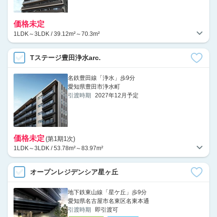
価格未定
1LDK～3LDK / 39.12m²～70.3m²
Tステージ豊田浄水arc.
名鉄豊田線「浄水」歩9分
愛知県豊田市浄水町
引渡時期
2027年12月予定
価格未定
(第1期1次)
1LDK～3LDK / 53.78m²～83.97m²
オープンレジデンシア星ヶ丘
地下鉄東山線「星ケ丘」歩9分
愛知県名古屋市名東区名東本通
引渡時期
即引渡可