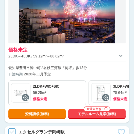
価格未定
2LDK～4LDK / 59.12m²～88.62m²
愛知県豊田市陣中町 / 名鉄三河線「梅坪」歩13分
引渡時期
2028年11月予定
2LDK+WIC+SIC
3LDK+WIC+
59.25m²
75.64m²
価格未定
価格未定
来週末空き：◯
資料請求(無料)
モデルルーム見学(無料)
エクセルグランデ岡崎駅