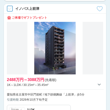
イノバス上前津
ご来場でギフトプレゼント
2488万円～3088万円
(先着順)
1K～1LDK / 30.15m²～35.45m²
愛知県名古屋市中区門前町 / 地下鉄鶴舞線「上前津」歩5分
引渡時期
2026年10月下旬予定
1LDK