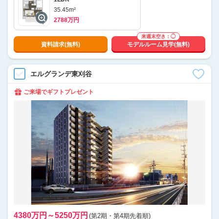
35.45m²
2788万円
来週末空き：◯
資料請求(無料)
モデルルーム見学(無料)
エルグランデ東刈谷
ご来場でギフトプレゼント
4380万円～5250万円
(第2期・第4期先着順)