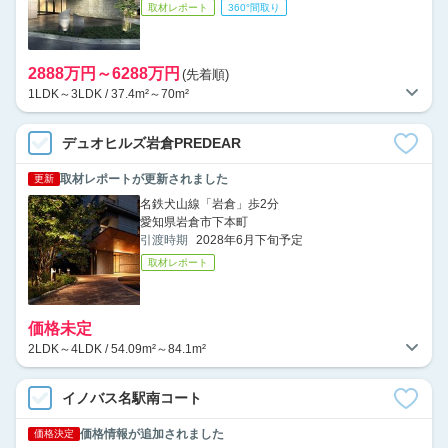
取材レポート
360°間取り
2888万円～6288万円
(先着順)
1LDK～3LDK / 37.4m²～70m²
デュオヒルズ岩倉PREDEAR
取材レポートが更新されました
更新
名鉄犬山線「岩倉」歩2分
愛知県岩倉市下本町
引渡時期
2028年6月下旬予定
取材レポート
価格未定
2LDK～4LDK / 54.09m²～84.1m²
イノバス名駅南コート
価格情報が追加されました
価格決定