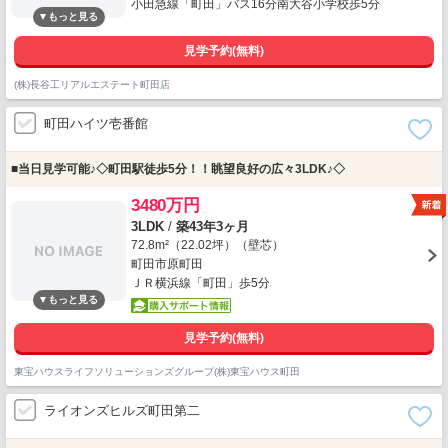
小田急線「町田」バス16分南大谷小学校歩5分
見学予約(無料)
(株)長谷工リアルエステート町田店
町田ハイツ壱番館
■当日見学可能♪◇町田駅徒歩5分！！眺望良好の広々3LDK♪◇
3480万円
3LDK
/
築43年3ヶ月
72.8m²（22.02坪）（壁芯）
町田市原町田
ＪＲ横浜線「町田」歩5分
見学予約(無料)
東宝ハウスライフソリューションズグループ(株)東宝ハウス町田
ライオンズヒルズ町田第二