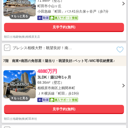
71.98m²（壁芯）
町田市小山ヶ丘
小田急線「町田」バス41分久保ヶ谷戸（歩7分
見学予約(無料)
朝日土地建物(株)相模原支店
プレシス相模大野：眺望良好！南…
7階 南東×南西の角部屋！陽当り・眺望良好♪ペット可♪WIC等収納豊富♪
4880万円
3LDK
/
築12年1ヶ月
68.36m²（壁芯）
相模原市南区上鶴間本町
ＪＲ横浜線「町田」歩19分
見学予約(無料)
朝日土地建物(株)町田本社