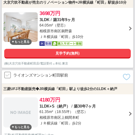
大京穴吹不動産が売主のリノベーション物件×JR横浜線「町田」駅徒歩10分
3698万円
3LDK
/
築31年9ヶ月
64.05m²（壁芯）
相模原市南区鵜野森
ＪＲ横浜線「町田」歩10分
見学予約(無料)
(株)大京穴吹不動産町田店/電話受付→本社:東京
ライオンズマンション町田駅前
三菱UFJ不動産販売◆JR横浜線「町田」駅より徒歩2分の1LDK＋納戸
4180万円
1LDK+S（納戸）
/
築30年7ヶ月
61.35m²（18.55坪）（壁芯）
相模原市南区上鶴間本町
ＪＲ横浜線「町田」歩2分
三菱UFJ不動産販売(株)町田センター