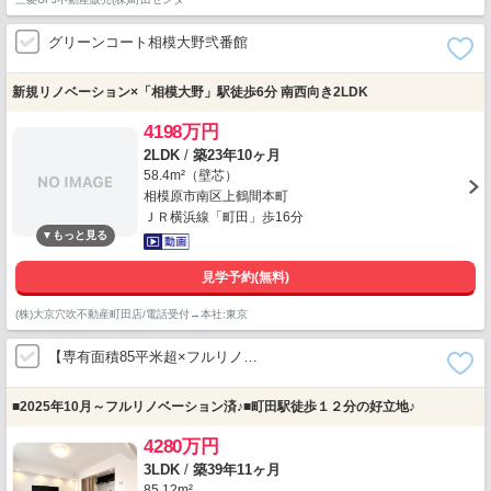
グリーンコート相模大野弐番館
新規リノベーション×「相模大野」駅徒歩6分 南西向き2LDK
4198万円
2LDK
/
築23年10ヶ月
58.4m²（壁芯）
相模原市南区上鶴間本町
ＪＲ横浜線「町田」歩16分
見学予約(無料)
(株)大京穴吹不動産町田店/電話受付→本社:東京
【専有面積85平米超×フルリノ…
■2025年10月～フルリノベーション済♪■町田駅徒歩１２分の好立地♪
4280万円
3LDK
/
築39年11ヶ月
85.12m²