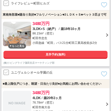
ライフレビュー町田ヒルズ
東南角部屋■陽当り良好■フルリノベーション■3ＬＤＫ＋Ｓ■ペット３匹まで可
3480万円
3LDK+S（納戸）
/
築18年10ヶ月
86.15m²（壁芯）
町田市忠生
小田急線「町田」バス21分町田工業高校前歩2分
見学予約(無料)
(株)リビングライフ蒲田支店マーケティング部
ユニヴェルシオール学園の丘
■最上階住戸につき、眺望・日当たり良好■お気軽にお問い合わせください
3480万円
4LDK
/
築20年2ヶ月
76.78m²（壁芯）
町田市南大谷