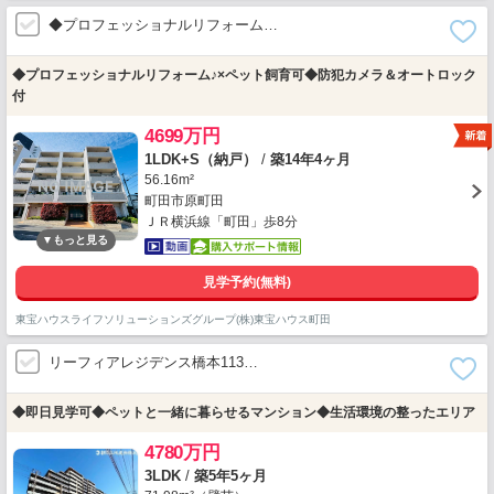
◆プロフェッショナルリフォーム…
◆プロフェッショナルリフォーム♪×ペット飼育可◆防犯カメラ＆オートロック
付
4699万円
1LDK+S（納戸）
/
築14年4ヶ月
56.16m²
町田市原町田
ＪＲ横浜線「町田」歩8分
見学予約(無料)
東宝ハウスライフソリューションズグループ(株)東宝ハウス町田
リーフィアレジデンス橋本113…
◆即日見学可◆ペットと一緒に暮らせるマンション◆生活環境の整ったエリア
4780万円
3LDK
/
築5年5ヶ月