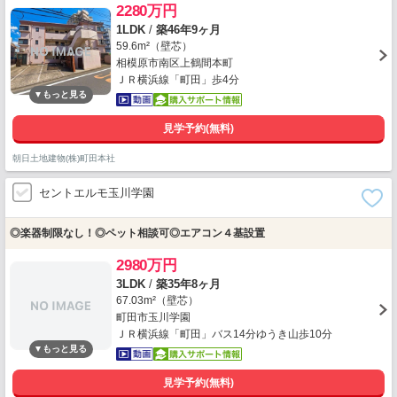
2280万円
1LDK
/
築46年9ヶ月
59.6m²（壁芯）
相模原市南区上鶴間本町
ＪＲ横浜線「町田」歩4分
見学予約(無料)
朝日土地建物(株)町田本社
セントエルモ玉川学園
◎楽器制限なし！◎ペット相談可◎エアコン４基設置
2980万円
3LDK
/
築35年8ヶ月
67.03m²（壁芯）
町田市玉川学園
ＪＲ横浜線「町田」バス14分ゆうき山歩10分
見学予約(無料)