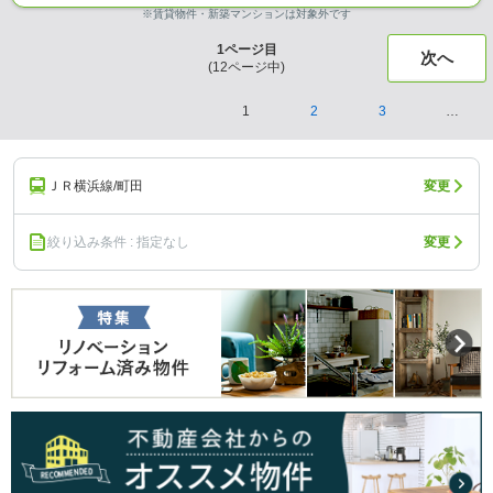
※賃貸物件・新築マンションは対象外です
1
ページ目
次へ
(
12
ページ中)
1
2
3
…
ＪＲ横浜線/町田
変更
絞り込み条件 : 指定なし
変更