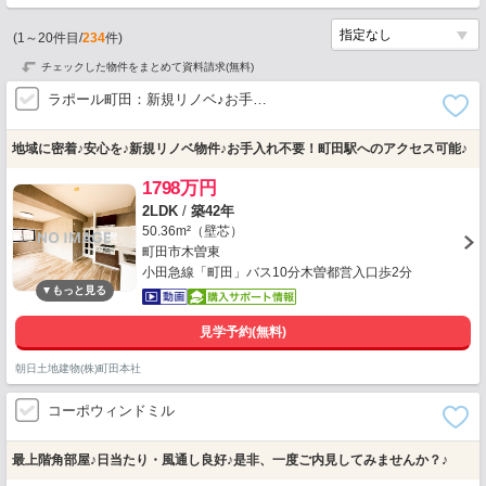
(
1
～
20
件目/
234
件)
チェックした物件をまとめて資料請求(無料)
ラポール町田：新規リノベ♪お手…
地域に密着♪安心を♪新規リノベ物件♪お手入れ不要！町田駅へのアクセス可能♪
1798万円
2LDK
/
築42年
50.36m²（壁芯）
町田市木曽東
小田急線「町田」バス10分木曽都営入口歩2分
見学予約(無料)
朝日土地建物(株)町田本社
コーポウィンドミル
最上階角部屋♪日当たり・風通し良好♪是非、一度ご内見してみませんか？♪