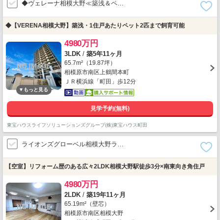
◆ヴェレーナ相模大野≪築浅＆ペ…
◆【VERENA相模大野】築浅・1住戸あたりペット2匹まで飼育可能
4980万円
3LDK
/
築5年11ヶ月
65.7m²（19.87坪）
相模原市南区上鶴間本町
ＪＲ横浜線「町田」歩12分
見学予約(無料)
東宝ハウスライフソリューションズグループ(株)東宝ハウス町田
ライオンズグローベル相模大野ラ…
【空室】リフォーム歴のある広々2LDK相模大野駅徒歩3分×南東向き角住戸
4980万円
2LDK
/
築19年11ヶ月
65.19m²（壁芯）
相模原市南区相模大野