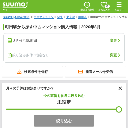
0
SUUMO[不動産/住宅]
>
中古マンション
>
関東
>
東京都
>
町田市
>
町田駅の中古マンション情報
町田駅から探す中古マンション購入情報｜2026年8月
ＪＲ横浜線/町田
変更
絞り込み条件 : 指定なし
変更
検索条件を保存
新着メールを受信
月々の予算はお決まりですか？
今の家賃を参考に絞り込む
未設定
絞り込む