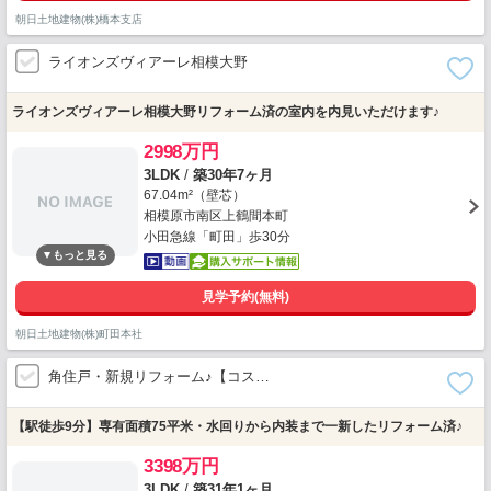
朝日土地建物(株)橋本支店
ライオンズヴィアーレ相模大野
ライオンズヴィアーレ相模大野リフォーム済の室内を内見いただけます♪
2998万円
3LDK
/
築30年7ヶ月
67.04m²（壁芯）
相模原市南区上鶴間本町
小田急線「町田」歩30分
見学予約(無料)
朝日土地建物(株)町田本社
角住戸・新規リフォーム♪【コス…
【駅徒歩9分】専有面積75平米・水回りから内装まで一新したリフォーム済♪
3398万円
3LDK
/
築31年1ヶ月