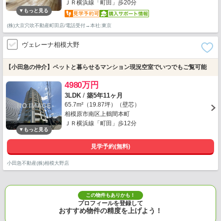
ＪＲ横浜線「町田」歩20分
(株)大京穴吹不動産町田店/電話受付→本社:東京
ヴェレーナ相模大野
【小田急の仲介】ペットと暮らせるマンション現況空室でいつでもご覧可能
4980万円
3LDK
/
築5年11ヶ月
65.7m²（19.87坪）（壁芯）
相模原市南区上鶴間本町
ＪＲ横浜線「町田」歩12分
見学予約(無料)
小田急不動産(株)相模大野店
この物件もありかも！
プロフィールを登録して
おすすめ物件の精度を上げよう！