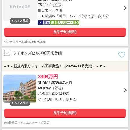
75.11m²（壁芯）
町田市玉川学園
ＪＲ横浜線「町田」バス13分ゆうき山歩10分
見学予約(無料)
センチュリー21(株)LIFE HOME
ライオンズヒルズ町田壱番館
▲▼▲新規内装リフォーム工事実施！（2025年11月完成）▲▼▲
3398万円
3LDK
/
築39年7ヶ月
60.02m²（壁芯）
相模原市南区鵜野森
小田急線「町田」歩10分
見学予約(無料)
(株)長谷工リアルエステート町田店