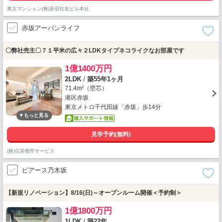
東京マンション(株)新宿住友ビル本社
赤坂アーバンライフ
〇弊社売主〇７１平米の広々２LDKタイプネコライクなお部屋です
1億1400万円
2LDK
/
築55年1ヶ月
71.4m²（壁芯）
港区赤坂
東京メトロ千代田線「赤坂」歩14分
見学予約(無料)
(株)住栄都市サービス
ピアース乃木坂
【新規リノベーション】8/16(日)～オープンルーム開催＜予約制＞
1億1800万円
1LDK
/
築22年