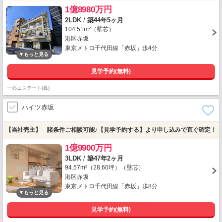
1億8980万円
2LDK
/
築44年5ヶ月
104.51m²（壁芯）
港区赤坂
東京メトロ千代田線「赤坂」歩4分
見学予約(無料)
一心エステート(株)
ハイツ赤坂
【当社売主】 諸条件ご相談可能♪【見学予約する】より申し込みで直ぐ確定！
1億9900万円
3LDK
/
築47年2ヶ月
94.57m²（28.60坪）（壁芯）
港区赤坂
東京メトロ千代田線「赤坂」歩8分
見学予約(無料)