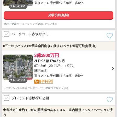
東京メトロ千代田線「赤坂」歩6分
見学予約(無料)
野村不動産ソリューションズ(株)レアリア東京
パークコート赤坂ザタワー
■三井のリハウス■全居室南西向きの住まいペット飼育可能(細則有)
2億3800万円
2LDK
/
築17年3ヶ月
67.48m²（20.41坪）（壁芯）
港区赤坂
東京メトロ千代田線「赤坂」歩8分
三井のリハウス赤坂センター三井不動産リアルティ(株)
プレミスト赤坂檜町公園
◆当社売主◆約１９帖の開放感のあるＬＤＫ 室内新規フルリノベーション済
み