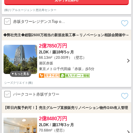
見学予約(無料)
(株)リアルエージェント恵比寿センター
赤坂タワーレジデンスTop o…
◆弊社売主◆総額2600万相当の新規改装工事～リノベーション相談会開催中～
2億7850万円
2LDK
/
築18年5ヶ月
66.13m²（20.00坪）（壁芯）
港区赤坂
東京メトロ千代田線「赤坂」歩5分
シーズクリエイト(株)
パークコート赤坂ザタワー
【即日内覧予約可！】売主グループ直接販売リノベーション物件/24h有人管理
2億8480万円
2LDK
/
築17年3ヶ月
70.68m²（壁芯）