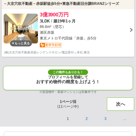
－大京穴吹不動産－赤坂駅徒歩5分×東急不動産旧分譲BRANZシリーズ
3億3900万円
3LDK
/
築19年1ヶ月
86.6m²（壁芯）
港区赤坂
東京メトロ千代田線「赤坂」歩5分
(株)大京穴吹不動産赤坂レジデンスサロン/電話受付→本社:東京
この物件もありかも！
プロフィールを登録して
おすすめ物件の精度を上げよう！
※賃貸物件・新築マンションは対象外です
1
ページ目
次へ
(
11
ページ中)
1
2
3
…