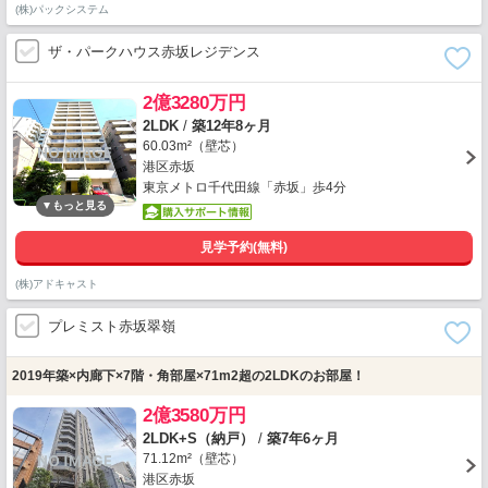
(株)パックシステム
ザ・パークハウス赤坂レジデンス
2億3280万円
2LDK
/
築12年8ヶ月
60.03m²（壁芯）
港区赤坂
東京メトロ千代田線「赤坂」歩4分
見学予約(無料)
(株)アドキャスト
プレミスト赤坂翠嶺
2019年築×内廊下×7階・角部屋×71m2超の2LDKのお部屋！
2億3580万円
2LDK+S（納戸）
/
築7年6ヶ月
71.12m²（壁芯）
港区赤坂