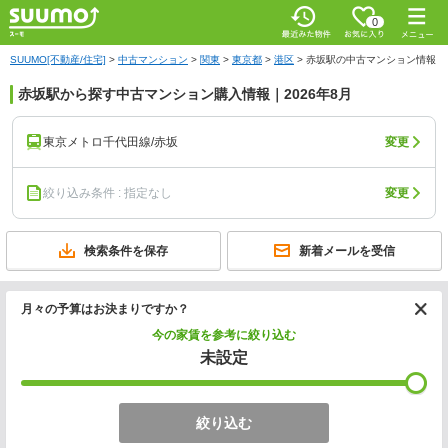
0
SUUMO[不動産/住宅]
>
中古マンション
>
関東
>
東京都
>
港区
>
赤坂駅の中古マンション情報
赤坂駅から探す中古マンション購入情報｜2026年8月
東京メトロ千代田線/赤坂
変更
絞り込み条件 : 指定なし
変更
検索条件を保存
新着メールを受信
月々の予算はお決まりですか？
今の家賃を参考に絞り込む
未設定
絞り込む