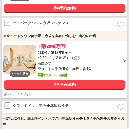
見学予約(無料)
ザ・パークハウス赤坂レジデンス
東京ミッドタウン徒歩圏。赤坂を自在に愉しむ、都心の一邸。
1億6499万円
1LDK
/
築12年8ヶ月
42.79m²（12.94坪）（壁芯）
港区赤坂
東京メトロ千代田線「赤坂」歩4分
見学予約(無料)
(株)ドゥークデザイン
グランドメゾン赤坂◆赤坂駅４分…
≪赤坂に佇む、最上階ペントハウス≫赤坂駅４分◆１０４平米超◆天井高４.９
m