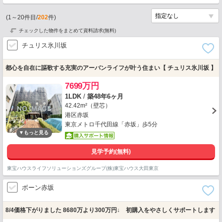
(
1
～
20
件目/
202
件)
チェックした物件をまとめて資料請求(無料)
チュリス氷川坂
都心を自在に謳歌する充実のアーバンライフが叶う住まい【 チュリス氷川坂 】
7699万円
1LDK
/
築48年6ヶ月
42.42m²（壁芯）
港区赤坂
東京メトロ千代田線「赤坂」歩5分
見学予約(無料)
東宝ハウスライフソリューションズグループ(株)東宝ハウス大田東京
ボーン赤坂
8/4価格下がりました 8680万より300万円↓ 初購入をやさしくサポートします