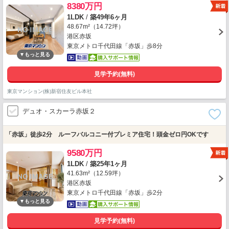
8380万円
1LDK
/
築49年6ヶ月
48.67m²（14.72坪）
港区赤坂
東京メトロ千代田線「赤坂」歩8分
見学予約(無料)
東京マンション(株)新宿住友ビル本社
デュオ・スカーラ赤坂２
「赤坂」徒歩2分 ルーフバルコニー付プレミア住宅！頭金ゼロ円OKです
9580万円
1LDK
/
築25年1ヶ月
41.63m²（12.59坪）
港区赤坂
東京メトロ千代田線「赤坂」歩2分
見学予約(無料)