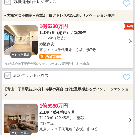
秀和溜池山王レジデンス
－大京穴吹不動産－赤坂2丁目アドレス×1SLDK リノベーション住戸
1億5330万円
1LDK+S（納戸）
/
築28年
56.36m²（壁芯）
港区赤坂
東京メトロ千代田線「赤坂」歩7分
(株)大京穴吹不動産赤坂レジデンスサロン/電話受付→本社:東京
赤坂グランドハウス
【青山一丁目駅徒歩6分】赤坂の高台に佇む重厚感あるヴィンテージマンショ
ン
1億5980万円
2LDK
/
築47年2ヶ月
74.23m²（22.45坪）（壁芯）
港区赤坂
東京メトロ千代田線「赤坂」歩14分