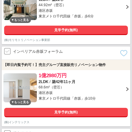
44.92m²（壁芯）
港区赤坂
東京メトロ千代田線「赤坂」歩6分
見学予約(無料)
(株)モリモトリノベーション事業部
インペリアル赤坂フォーラム
【即日内覧予約可！】売主グループ直接販売リノベーション物件
1億2980万円
2LDK
/
築42年11ヶ月
68.6m²（壁芯）
港区赤坂
東京メトロ千代田線「赤坂」歩10分
見学予約(無料)
(株)インテリックス