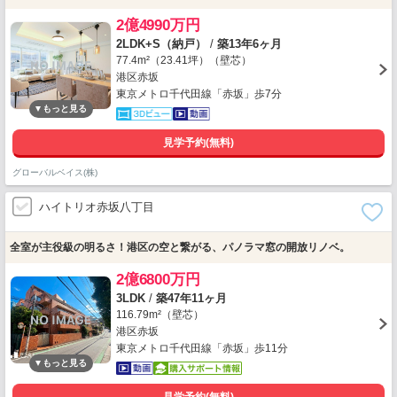
2億4990万円
2LDK+S（納戸）
/
築13年6ヶ月
77.4m²（23.41坪）（壁芯）
港区赤坂
東京メトロ千代田線「赤坂」歩7分
見学予約(無料)
グローバルベイス(株)
ハイトリオ赤坂八丁目
全室が主役級の明るさ！港区の空と繋がる、パノラマ窓の開放リノベ。
2億6800万円
3LDK
/
築47年11ヶ月
116.79m²（壁芯）
港区赤坂
東京メトロ千代田線「赤坂」歩11分