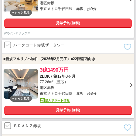
港区赤坂
東京メトロ千代田線「赤坂」歩9分
見学予約(無料)
(株)インテリックス
パークコート赤坂ザ・タワー
■新規フルリノベ物件（2026年2月完了）■22階南西向き
3億1490万円
2LDK
/
築17年3ヶ月
77.26m²（壁芯）
港区赤坂
東京メトロ千代田線「赤坂」歩8分
見学予約(無料)
ＢＲＡＮＺ赤坂