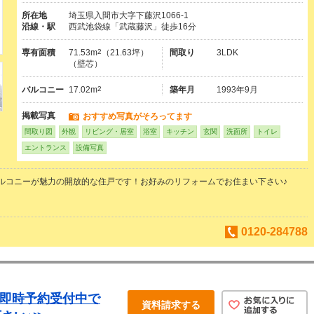
所在地
埼玉県入間市大字下藤沢1066-1
沿線・駅
西武池袋線「武蔵藤沢」徒歩16分
専有面積
71.53m
2
（21.63坪）
間取り
3LDK
（壁芯）
バルコニー
17.02m
2
築年月
1993年9月
掲載写真
おすすめ写真がそろってます
間取り図
外観
リビング・居室
浴室
キッチン
玄関
洗面所
トイレ
エントランス
設備写真
ルコニーが魅力の開放的な住戸です！お好みのリフォームでお住まい下さい♪
0120-284788
学即時予約受付中で
資料請求する