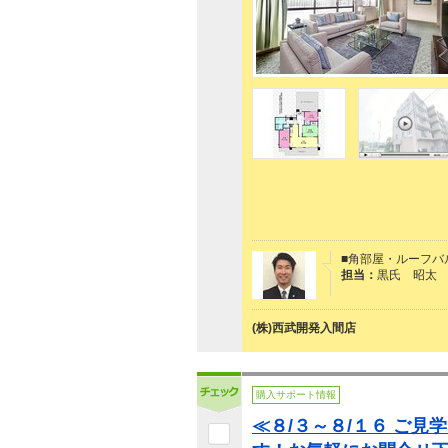
■角部屋・ルーフバ
担当：
黒氏 昭太
(株)西武開発入間店
購入サポート情報
≪８/３～８/１６ ご見