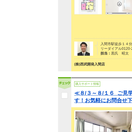
入間市駅徒歩１４分
リーダイアル0120-2
担当：
黒氏 昭太
(株)西武開発入間店
購入サポート情報
≪８/３～８/１６ ご
す！お気軽にお問合せ下