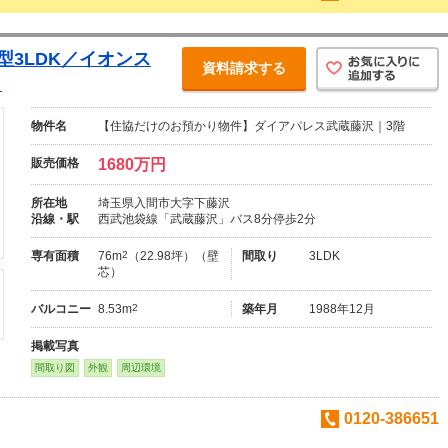
型3LDK／イオンス
資料請求する
！
物件名
【住協だけのお預かり物件】ダイアパレス武蔵藤沢｜3階
販売価格
1680万円
所在地
埼玉県入間市大字下藤沢
沿線・駅
西武池袋線「武蔵藤沢」バス8分停歩2分
専有面積
76m
2
（22.98坪）（壁
間取り
3LDK
芯）
バルコニー
8.53m
2
築年月
1988年12月
掲載写真
間取り図
外観
周辺環境
0120-386651