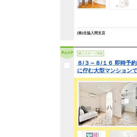
(株)住協入間支店
購入サポート情報
８/３～８/１６ 即時予
に佇む大型マンションで