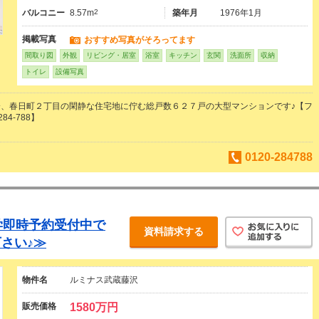
バルコニー
8.57m
2
築年月
1976年1月
掲載写真
おすすめ写真がそろってます
間取り図
外観
リビング・居室
浴室
キッチン
玄関
洗面所
収納
トイレ
設備写真
、春日町２丁目の閑静な住宅地に佇む総戸数６２７戸の大型マンションです♪【フ
84-788】
0120-284788
見学即時予約受付中で
資料請求する
さい♪≫
物件名
ルミナス武蔵藤沢
販売価格
1580万円