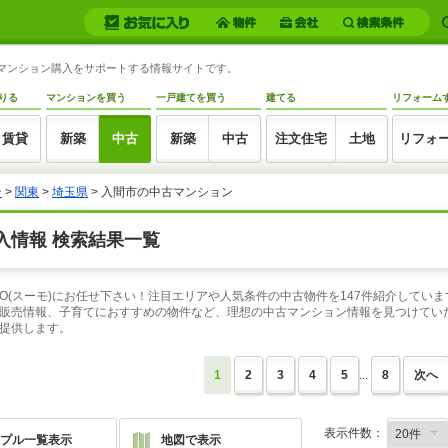
古マンション購入をサポートする情報サイトです。
りる
マンションを買う
一戸建てを買う
建てる
リフォーム
賃貸
新築
中古
新築
中古
注文住宅
土地
リフォ
ン
>
関東
>
埼玉県
> 入間市の中古マンション
入情報 検索結果一覧
O(スーモ)にお任せ下さい！注目エリアや人気条件の中古物件を147件紹介してい
販売情報、子育てにおすすめの物件など、理想の中古マンション情報を見つけていた
提供します。
1
2
3
4
5
...
8
次へ
表示件数：
プル一覧表示
地図で表示