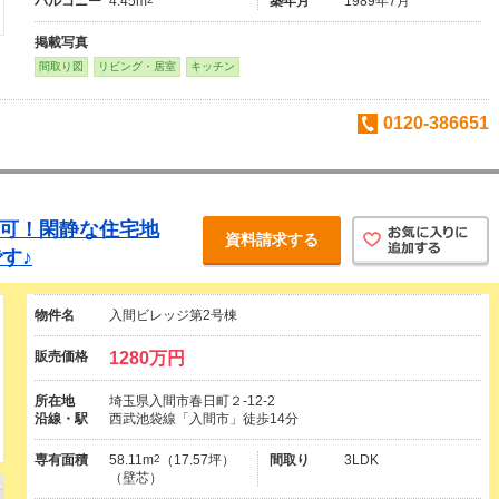
バルコニー
4.45m
築年月
1989年7月
掲載写真
間取り図
リビング・居室
キッチン
0120-386651
約可！閑静な住宅地
資料請求する
す♪
物件名
入間ビレッジ第2号棟
販売価格
1280万円
所在地
埼玉県入間市春日町２-12-2
沿線・駅
西武池袋線「入間市」徒歩14分
専有面積
58.11m
2
（17.57坪）
間取り
3LDK
（壁芯）