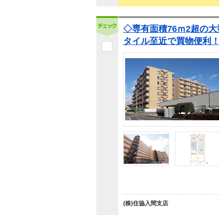
◇専有面積76ｍ2超の大
タイル至近で買物便利
(株)住協入間支店