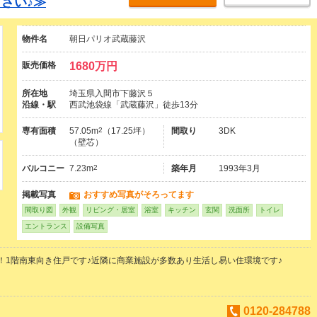
さい♪≫
物件名
朝日パリオ武蔵藤沢
販売価格
1680万円
所在地
埼玉県入間市下藤沢５
沿線・駅
西武池袋線「武蔵藤沢」徒歩13分
専有面積
57.05m
2
（17.25坪）
間取り
3DK
（壁芯）
バルコニー
7.23m
2
築年月
1993年3月
掲載写真
おすすめ写真がそろってます
間取り図
外観
リビング・居室
浴室
キッチン
玄関
洗面所
トイレ
エントランス
設備写真
！1階南東向き住戸です♪近隣に商業施設が多数あり生活し易い住環境です♪
0120-284788