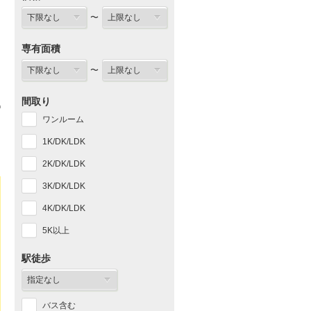
〜
専有面積
〜
間取り
ワンルーム
1K/DK/LDK
2K/DK/LDK
3K/DK/LDK
4K/DK/LDK
5K以上
駅徒歩
バス含む