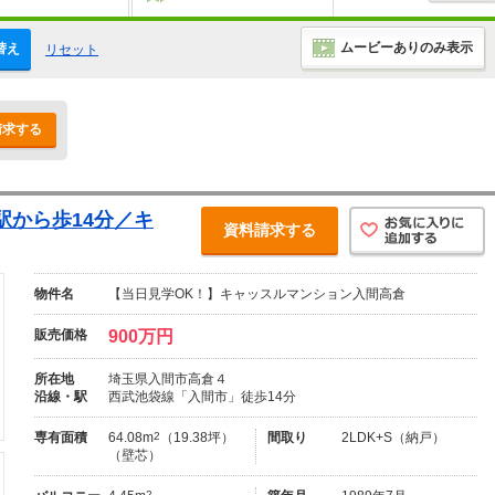
ムービーありのみ表示
替え
リセット
請求する
駅から歩14分／キ
資料請求する
物件名
【当日見学OK！】キャッスルマンション入間高倉
販売価格
900万円
所在地
埼玉県入間市高倉４
沿線・駅
西武池袋線「入間市」徒歩14分
専有面積
64.08m
2
（19.38坪）
間取り
2LDK+S（納戸）
（壁芯）
2