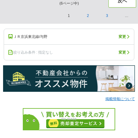
次へ
(
6
ページ中)
1
2
3
…
ＪＲ京浜東北線/与野
変更
絞り込み条件 : 指定なし
変更
掲載情報について