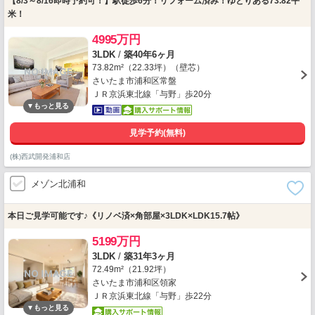
【8/3～8/16即時予約可！】駅徒歩6分！リフォーム済み！ゆとりある73.82平
米！
4995万円
3LDK
/
築40年6ヶ月
73.82m²（22.33坪）（壁芯）
さいたま市浦和区常盤
ＪＲ京浜東北線「与野」歩20分
見学予約(無料)
(株)西武開発浦和店
メゾン北浦和
本日ご見学可能です♪《リノベ済×角部屋×3LDK×LDK15.7帖》
5199万円
3LDK
/
築31年3ヶ月
72.49m²（21.92坪）
さいたま市浦和区領家
ＪＲ京浜東北線「与野」歩22分