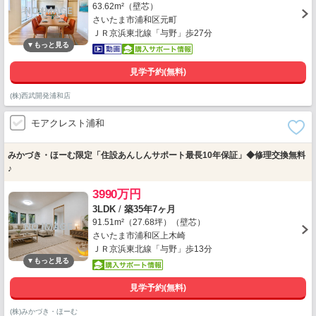
63.62m²（壁芯）
さいたま市浦和区元町
ＪＲ京浜東北線「与野」歩27分
見学予約(無料)
(株)西武開発浦和店
モアクレスト浦和
みかづき・ほーむ限定「住設あんしんサポート最長10年保証」◆修理交換無料
♪
3990万円
3LDK
/
築35年7ヶ月
91.51m²（27.68坪）（壁芯）
さいたま市浦和区上木崎
ＪＲ京浜東北線「与野」歩13分
見学予約(無料)
(株)みかづき・ほーむ