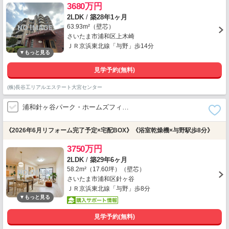
3680万円
2LDK
/
築28年1ヶ月
63.93m²（壁芯）
さいたま市浦和区上木崎
ＪＲ京浜東北線「与野」歩14分
見学予約(無料)
(株)長谷工リアルエステート大宮センター
浦和針ヶ谷パーク・ホームズフィ…
《2026年6月リフォーム完了予定×宅配BOX》《浴室乾燥機×与野駅歩8分》
3750万円
2LDK
/
築29年6ヶ月
58.2m²（17.60坪）（壁芯）
さいたま市浦和区針ヶ谷
ＪＲ京浜東北線「与野」歩8分
見学予約(無料)