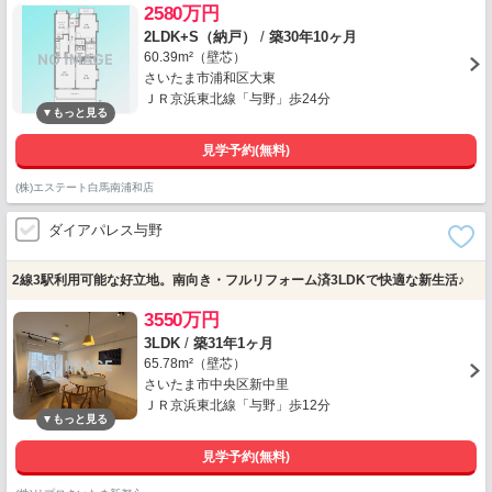
2580万円
2LDK+S（納戸）
/
築30年10ヶ月
60.39m²（壁芯）
さいたま市浦和区大東
ＪＲ京浜東北線「与野」歩24分
見学予約(無料)
(株)エステート白馬南浦和店
ダイアパレス与野
2線3駅利用可能な好立地。南向き・フルリフォーム済3LDKで快適な新生活♪
3550万円
3LDK
/
築31年1ヶ月
65.78m²（壁芯）
さいたま市中央区新中里
ＪＲ京浜東北線「与野」歩12分
見学予約(無料)