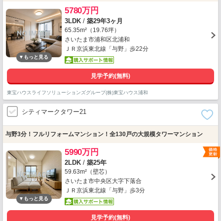
5780万円
3LDK
/
築29年3ヶ月
65.35m²（19.76坪）
さいたま市浦和区北浦和
ＪＲ京浜東北線「与野」歩22分
見学予約(無料)
東宝ハウスライフソリューションズグループ(株)東宝ハウス浦和
シティマークタワー21
与野3分！フルリフォームマンション！全130戸の大規模タワーマンション
5990万円
2LDK
/
築25年
59.63m²（壁芯）
さいたま市中央区大字下落合
ＪＲ京浜東北線「与野」歩3分
見学予約(無料)