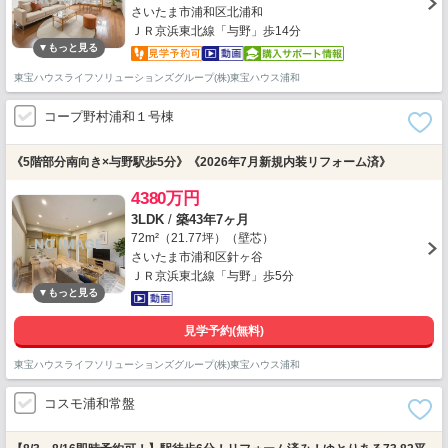
さいたま市浦和区北浦和
ＪＲ京浜東北線「与野」歩14分
東宝ハウスライフソリューションズグループ(株)東宝ハウス浦和
コープ野村浦和１号棟
《5階部分南向き×与野駅歩5分》《2026年7月新規内装リフォーム済》
4380万円
3LDK
/
築43年7ヶ月
72m²（21.77坪）（壁芯）
さいたま市浦和区針ヶ谷
ＪＲ京浜東北線「与野」歩5分
見学予約(無料)
東宝ハウスライフソリューションズグループ(株)東宝ハウス浦和
コスモ浦和常盤