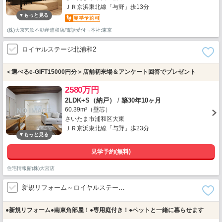
ＪＲ京浜東北線「与野」歩13分
(株)大京穴吹不動産浦和店/電話受付→本社:東京
ロイヤルステージ北浦和2
＜選べるe-GIFT15000円分＞店舗初来場＆アンケート回答でプレゼント
2580万円
2LDK+S（納戸）
/
築30年10ヶ月
60.39m²（壁芯）
さいたま市浦和区大東
ＪＲ京浜東北線「与野」歩23分
見学予約(無料)
住宅情報館(株)大宮店
新規リフォーム～ロイヤルステー…
●新規リフォーム●南東角部屋！●専用庭付き！●ペットと一緒に暮らせます