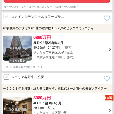
東宝ハウスライフソリューションズグループ(株)東宝ハウス新都心
スカイレジデンシャルタワーズサ…
■3駅利用のアクセス■１棟の総戸数１０２戸のビッグコミュニティ
6880万円
3LDK
/
築23年8ヶ月
80.25m²（24.27坪）（壁芯）
さいたま市中央区大字下落合
ＪＲ京浜東北線「与野」歩2分
三菱UFJ不動産販売(株)上野センター
シエリア与野中央公園
ー２０２３年６月築・緑と共に暮らす、次世代オール電化のモダンライフー
8080万円
4LDK
/
築3年3ヶ月
79.74m²（壁芯）
さいたま市中央区新中里