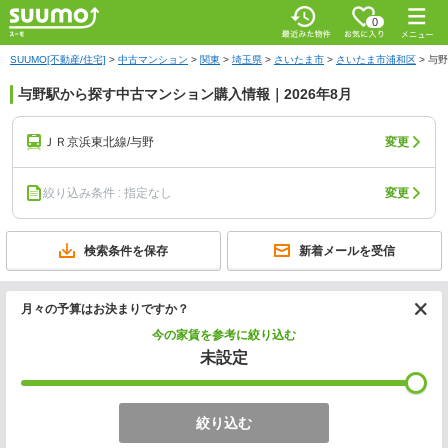
0
SUUMO[不動産/住宅]
>
中古マンション
>
関東
>
埼玉県
>
さいたま市
>
さいたま市浦和区
>
与野
与野駅から探す中古マンション購入情報｜2026年8月
ＪＲ京浜東北線/与野
変更
絞り込み条件 : 指定なし
変更
検索条件を保存
新着メールを受信
月々の予算はお決まりですか？
今の家賃を参考に絞り込む
未設定
絞り込む