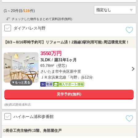
(
1
～
20
件目/
116
件)
チェックした物件をまとめて資料請求(無料)
ダイアパレス与野
【8/3～8/16即時予約可】リフォーム済！2路線3駅利用可能♪周辺環境充実！
3550万円
3LDK
/
築31年1ヶ月
65.78m²（壁芯）
さいたま市中央区新中里
ＪＲ京浜東北線「与野」歩12分
見学予約(無料)
(株)西武開発浦和店
ハイホーム浦和参番館
□長谷工売主物件□3階、角部屋住戸