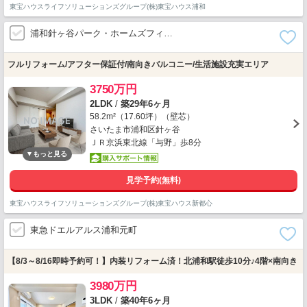
東宝ハウスライフソリューションズグループ(株)東宝ハウス浦和
浦和針ヶ谷パーク・ホームズフィ…
フルリフォーム/アフター保証付/南向きバルコニー/生活施設充実エリア
3750万円
2LDK
/
築29年6ヶ月
58.2m²（17.60坪）（壁芯）
さいたま市浦和区針ヶ谷
ＪＲ京浜東北線「与野」歩8分
見学予約(無料)
東宝ハウスライフソリューションズグループ(株)東宝ハウス新都心
東急ドエルアルス浦和元町
【8/3～8/16即時予約可！】内装リフォーム済！北浦和駅徒歩10分♪4階×南向き
3980万円
3LDK
/
築40年6ヶ月