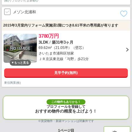
(株)リプロさいたま新都心
メゾン北浦和
2015年3月室内リフォーム実施済1階につき8.61平米の専用庭が有ります
3780万円
3LDK
/
築31年3ヶ月
69.62m²（21.05坪）（壁芯）
さいたま市浦和区領家
ＪＲ京浜東北線「与野」歩21分
見学予約(無料)
東信興業(株)
この物件もありかも！
プロフィールを登録して
おすすめ物件の精度を上げよう！
※賃貸物件・新築マンションは対象外です
1
ページ目