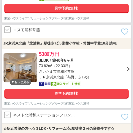
見学予約(無料)
東宝ハウスライフソリューションズグループ(株)東宝ハウス浦和
コスモ浦和常盤
JR京浜東北線『北浦和』駅徒歩7分♪常盤小学校・常盤中学校10分以内♪
5380万円
3LDK
/
築40年6ヶ月
73.82m²（22.33坪）
さいたま市浦和区常盤
ＪＲ京浜東北線「与野」歩19分
見学予約(無料)
東宝ハウスライフソリューションズグループ(株)東宝ハウス浦和
ネスト北浦和ステーションフロン…
☆駅近希望の方へ☆３LDK×リフォーム済♪駅徒歩２分の良物件です☆