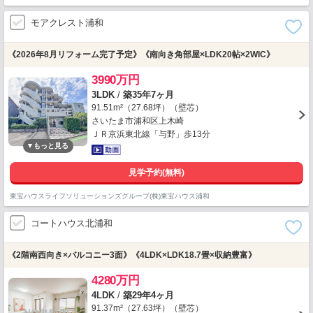
モアクレスト浦和
《2026年8月リフォーム完了予定》《南向き角部屋×LDK20帖×2WIC》
3990万円
3LDK
/
築35年7ヶ月
91.51m²（27.68坪）（壁芯）
さいたま市浦和区上木崎
ＪＲ京浜東北線「与野」歩13分
見学予約(無料)
東宝ハウスライフソリューションズグループ(株)東宝ハウス浦和
コートハウス北浦和
《2階南西向き×バルコニー3面》《4LDK×LDK18.7畳×収納豊富》
4280万円
4LDK
/
築29年4ヶ月
91.37m²（27.63坪）（壁芯）