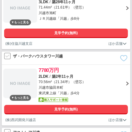
3LDK
/
築28年11ヶ月
71.44m²（21.61坪）（壁芯）
川越市旭町
ＪＲ川越線「川越」歩8分
見学予約(無料)
(株)住協川越支店
ザ・パークハウスタワー川越
7780万円
2LDK
/
築2年11ヶ月
70.56m²（21.34坪）（壁芯）
川越市脇田本町
東武東上線「川越」歩4分
見学予約(無料)
(株)西武開発川越店