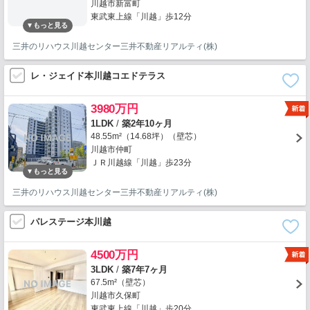
川越市新富町
東武東上線「川越」歩12分
三井のリハウス川越センター三井不動産リアルティ(株)
レ・ジェイド本川越コエドテラス
3980万円
1LDK
/
築2年10ヶ月
48.55m²（14.68坪）（壁芯）
川越市仲町
ＪＲ川越線「川越」歩23分
三井のリハウス川越センター三井不動産リアルティ(株)
パレステージ本川越
4500万円
3LDK
/
築7年7ヶ月
67.5m²（壁芯）
川越市久保町
東武東上線「川越」歩20分