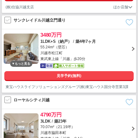
(株)住協川越支店
サンクレイドル川越立門通り
3480万円
1LDK+S（納戸）
/
築4年7ヶ月
55.24m²（壁芯）
川越市松江町
東武東上線「川越」歩20分
見学予約(無料)
東宝ハウスライフソリューションズグループ(株)東宝ハウス国分寺営業3課
ローヤルシティ川越
4790万円
3LDK
/
築23年
70.07m²（21.19坪）
川越市脇田本町