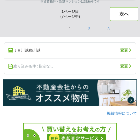
※賃貸物件・新築マンションは対象外です
1
ページ目
次へ
(
7
ページ中)
1
2
3
…
ＪＲ川越線/川越
変更
絞り込み条件 : 指定なし
変更
掲載情報について