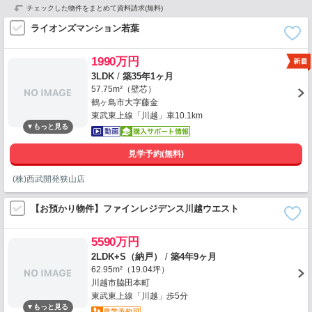
チェックした物件をまとめて資料請求(無料)
ライオンズマンション若葉
1990万円
3LDK
/
築35年1ヶ月
57.75m²（壁芯）
鶴ヶ島市大字藤金
東武東上線「川越」車10.1km
見学予約(無料)
(株)西武開発狭山店
【お預かり物件】ファインレジデンス川越ウエスト
5590万円
2LDK+S（納戸）
/
築4年9ヶ月
62.95m²（19.04坪）
川越市脇田本町
東武東上線「川越」歩5分