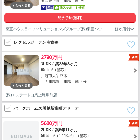
東武東上線「川越」歩4分
見学予約(無料)
東宝ハウスライフソリューションズグループ(株)東宝ハウス川口営業1課
レクセルガーデン南古谷
2790万円
3LDK
/
築28年8ヶ月
65.1m²（壁芯）
川越市大字並木
ＪＲ川越線「川越」歩54分
(株)エステート白馬上尾駅前店
パークホームズ川越新富町アドーア
5680万円
2LDK
/
築6年11ヶ月
56.55m²（17.10坪）（壁芯）