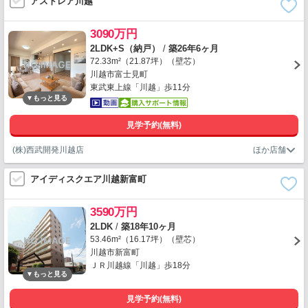
アストレア川越
3090万円
2LDK+S（納戸）
/
築26年6ヶ月
72.33m²（21.87坪）（壁芯）
川越市富士見町
東武東上線「川越」歩11分
見学予約(無料)
(株)西武開発川越店
アイディスクエア川越新富町
3590万円
2LDK
/
築18年10ヶ月
53.46m²（16.17坪）（壁芯）
川越市新富町
ＪＲ川越線「川越」歩18分
見学予約(無料)