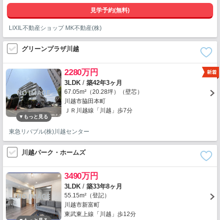
見学予約(無料)
LIXIL不動産ショップ MK不動産(株)
グリーンプラザ川越
2280万円
3LDK
/
築42年3ヶ月
67.05m²（20.28坪）（壁芯）
川越市脇田本町
ＪＲ川越線「川越」歩7分
東急リバブル(株)川越センター
川越パーク・ホームズ
3490万円
3LDK
/
築33年8ヶ月
55.15m²（登記）
川越市新富町
東武東上線「川越」歩12分