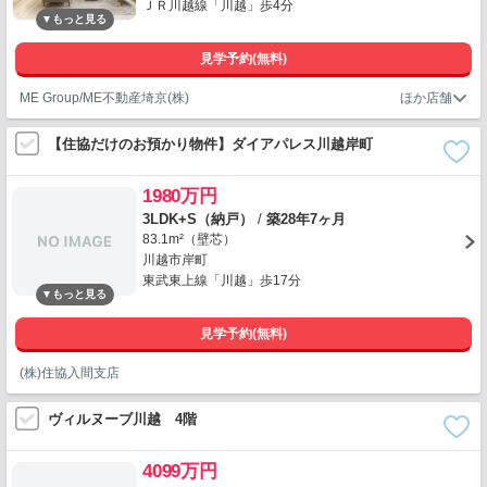
ＪＲ川越線「川越」歩4分
見学予約(無料)
ME Group/ME不動産埼京(株)
【住協だけのお預かり物件】ダイアパレス川越岸町
1980万円
3LDK+S（納戸）
/
築28年7ヶ月
83.1m²（壁芯）
川越市岸町
東武東上線「川越」歩17分
見学予約(無料)
(株)住協入間支店
ヴィルヌーブ川越 4階
4099万円