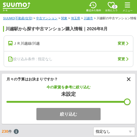
0
SUUMO[不動産/住宅]
>
中古マンション
>
関東
>
埼玉県
>
川越市
>
川越駅の中古マンション情報
川越駅から探す中古マンション購入情報｜2026年8月
ＪＲ川越線/川越
変更
絞り込み条件 : 指定なし
変更
月々の予算はお決まりですか？
今の家賃を参考に絞り込む
未設定
絞り込む
230
件