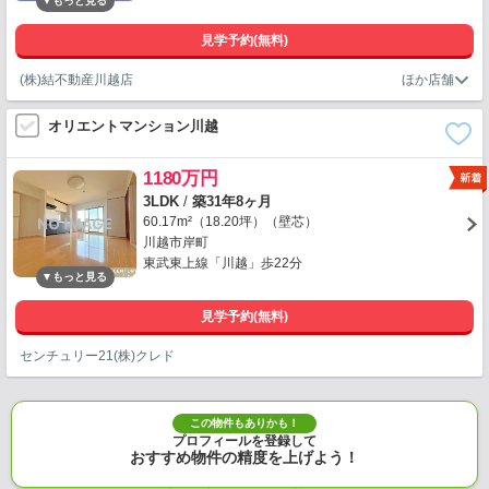
見学予約(無料)
(株)結不動産川越店
オリエントマンション川越
1180万円
3LDK
/
築31年8ヶ月
60.17m²（18.20坪）（壁芯）
川越市岸町
東武東上線「川越」歩22分
見学予約(無料)
センチュリー21(株)クレド
この物件もありかも！
プロフィールを登録して
おすすめ物件の精度を上げよう！