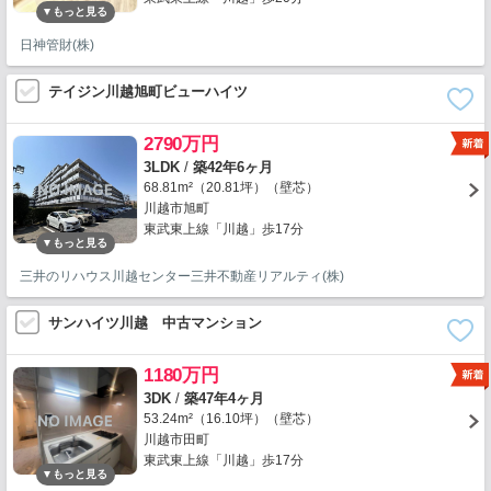
日神管財(株)
テイジン川越旭町ビューハイツ
2790万円
3LDK
/
築42年6ヶ月
68.81m²（20.81坪）（壁芯）
川越市旭町
東武東上線「川越」歩17分
三井のリハウス川越センター三井不動産リアルティ(株)
サンハイツ川越 中古マンション
1180万円
3DK
/
築47年4ヶ月
53.24m²（16.10坪）（壁芯）
川越市田町
東武東上線「川越」歩17分