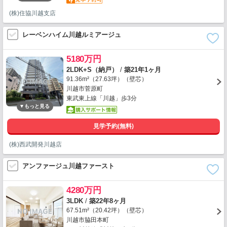
(株)住協川越支店
レーベンハイム川越ルミアージュ
5180万円
2LDK+S（納戸）
/
築21年1ヶ月
91.36m²（27.63坪）（壁芯）
川越市菅原町
東武東上線「川越」歩3分
見学予約(無料)
(株)西武開発川越店
アンファージュ川越ファースト
4280万円
3LDK
/
築22年8ヶ月
67.51m²（20.42坪）（壁芯）
川越市脇田本町