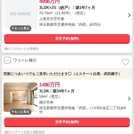
4998万円
3LDK+2S（納戸）
/
築1年7ヶ月
70.76m²（21.40坪）（壁芯）
上尾市大字中妻
埼玉新都市交通伊奈線「内宿」歩55分
見学予約(無料)
(株)リプロさいたま新都心
ワコーレ桶川
空家につきいつでもご見学いただけます◯（エステート白馬・武田郷子）
1480万円
3LDK
/
築34年7ヶ月
56m²（壁芯）
桶川市寿
埼玉新都市交通伊奈線「内宿」バス9分末広二丁目歩6
分
見学予約(無料)
(株)エステート白馬上尾駅前店