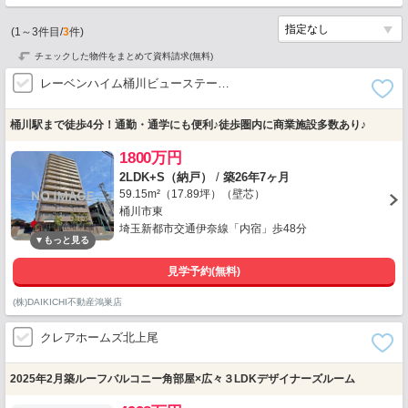
(
1
～
3
件目/
3
件)
チェックした物件をまとめて資料請求(無料)
レーベンハイム桶川ビューステー…
桶川駅まで徒歩4分！通勤・通学にも便利♪徒歩圏内に商業施設多数あり♪
1800万円
2LDK+S（納戸）
/
築26年7ヶ月
59.15m²（17.89坪）（壁芯）
桶川市東
埼玉新都市交通伊奈線「内宿」歩48分
見学予約(無料)
(株)DAIKICHI不動産鴻巣店
クレアホームズ北上尾
2025年2月築ルーフバルコニー角部屋×広々３LDKデザイナーズルーム