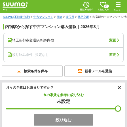
0
SUUMO[不動産/住宅]
>
中古マンション
>
関東
>
埼玉県
>
北足立郡
>
内宿駅の中古マンション情
内宿駅から探す中古マンション購入情報｜2026年8月
埼玉新都市交通伊奈線/内宿
変更
絞り込み条件 : 指定なし
変更
検索条件を保存
新着メールを受信
月々の予算はお決まりですか？
今の家賃を参考に絞り込む
未設定
絞り込む