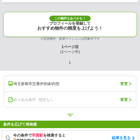
この物件もありかも！
プロフィールを登録して
おすすめ物件の精度を上げよう！
※賃貸物件・新築マンションは対象外です
1
ページ目
(
1
ページ中)
1
埼玉新都市交通伊奈線/内宿
変更
絞り込み条件 : 指定なし
変更
条件を広げて再検索
今の条件で
羽貫駅
を検索すると
結果を見る