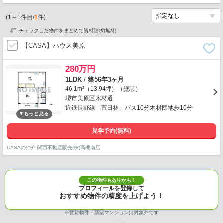
(
1
～
1
件目/
1
件)
チェックした物件をまとめて資料請求(無料)
【CASA】ハウス美原
280万円
1LDK
/
築56年3ヶ月
46.1m²（13.94坪）（壁芯）
堺市美原区木材通
近鉄長野線「富田林」バス10分木材団地歩10分
見学予約(無料)
CASAの仲介 関西不動産販売(株)高槻南店
この物件もありかも！
プロフィールを登録して
おすすめ物件の精度を上げよう！
※賃貸物件・新築マンションは対象外です