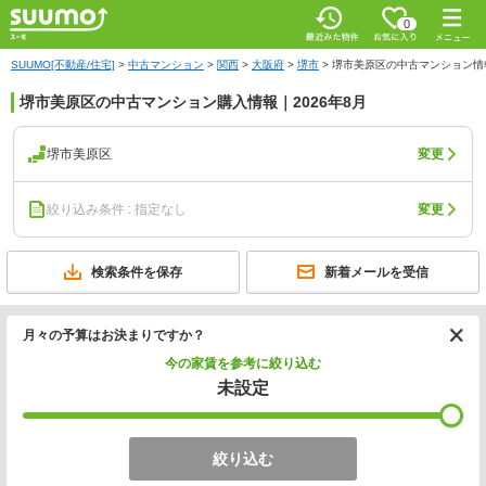
0
SUUMO[不動産/住宅]
>
中古マンション
>
関西
>
大阪府
>
堺市
>
堺市美原区の中古マンション情
堺市美原区の中古マンション購入情報｜2026年8月
堺市美原区
変更
絞り込み条件 : 指定なし
変更
検索条件を保存
新着メールを受信
月々の予算はお決まりですか？
今の家賃を参考に絞り込む
未設定
絞り込む