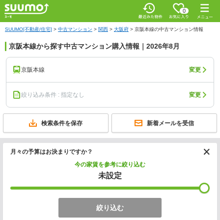
0
SUUMO[不動産/住宅]
>
中古マンション
>
関西
>
大阪府
>
京阪本線の中古マンション情報
京阪本線から探す中古マンション購入情報｜2026年8月
京阪本線
変更
絞り込み条件 : 指定なし
変更
検索条件を保存
新着メールを受信
月々の予算はお決まりですか？
今の家賃を参考に絞り込む
未設定
絞り込む