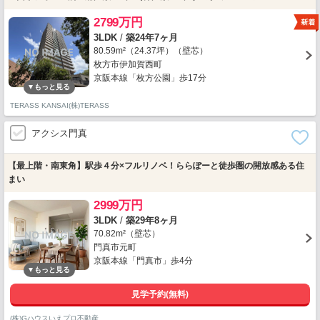
2799万円
3LDK
/
築24年7ヶ月
80.59m²（24.37坪）（壁芯）
枚方市伊加賀西町
京阪本線「枚方公園」歩17分
TERASS KANSAI(株)TERASS
アクシス門真
【最上階・南東角】駅歩４分×フルリノベ！ららぽーと徒歩圏の開放感ある住
まい
2999万円
3LDK
/
築29年8ヶ月
70.82m²（壁芯）
門真市元町
京阪本線「門真市」歩4分
見学予約(無料)
(株)Gハウスいえプロ不動産