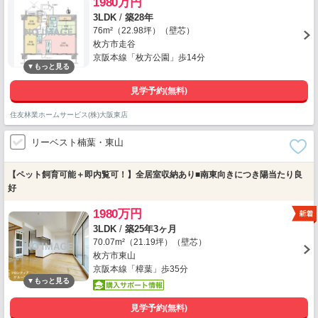
1980万円
3LDK
/
築28年
76m²（22.98坪）（壁芯）
枚方市走谷
京阪本線「枚方公園」歩14分
見学予約(無料)
住友林業ホームサービス(株)大阪東店
リーベスト楠葉・東山
【ペット飼育可能＋即内覧可！】全居室収納あり■南東向きにつき陽当たり良
好
1980万円
3LDK
/
築25年3ヶ月
70.07m²（21.19坪）（壁芯）
枚方市東山
京阪本線「樟葉」歩35分
見学予約(無料)