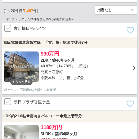
(
1
～
20
件目/
1,487
件)
チェックした物件をまとめて資料請求(無料)
古川橋日光ハイツ
京阪電気鉄道京阪本線 「古川橋」駅まで徒歩7分
990万円
2DK
/
築40年6ヶ月
48.87m²（14.78坪）（壁芯）
門真市石原町
京阪本線「古川橋」歩7分
積水ハウス不動産(株)大阪中央営業所
朝日プラザ香里ケ丘
LDK約21.0帖◆南向きバルコニー◆最上階部分
1180万円
3LDK
/
築43年8ヶ月