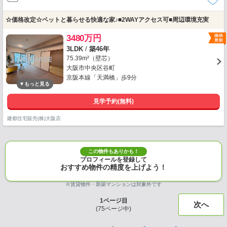
☆価格改定☆ペットと暮らせる快適な家♪■2WAYアクセス可■周辺環境充実
3480万円
3LDK
/
築46年
75.39m²（壁芯）
大阪市中央区谷町
京阪本線「天満橋」歩9分
見学予約(無料)
建都住宅販売(株)大阪店
この物件もありかも！
プロフィールを登録して
おすすめ物件の精度を上げよう！
※賃貸物件・新築マンションは対象外です
1
ページ目
次へ
(
75
ページ中)