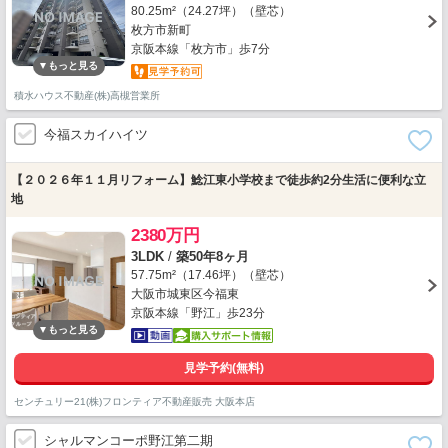
80.25m²（24.27坪）（壁芯）
枚方市新町
京阪本線「枚方市」歩7分
積水ハウス不動産(株)高槻営業所
今福スカイハイツ
【２０２６年１１月リフォーム】鯰江東小学校まで徒歩約2分生活に便利な立
地
2380万円
3LDK
/
築50年8ヶ月
57.75m²（17.46坪）（壁芯）
大阪市城東区今福東
京阪本線「野江」歩23分
見学予約(無料)
センチュリー21(株)フロンティア不動産販売 大阪本店
シャルマンコーポ野江第二期