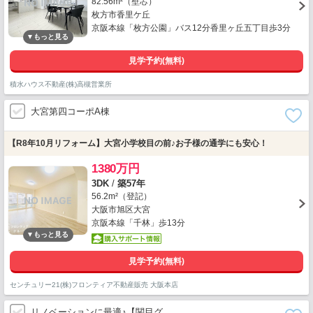
82.56m²（壁芯）
枚方市香里ケ丘
京阪本線「枚方公園」バス12分香里ヶ丘五丁目歩3分
見学予約(無料)
積水ハウス不動産(株)高槻営業所
大宮第四コーポA棟
【R8年10月リフォーム】大宮小学校目の前♪お子様の通学にも安心！
1380万円
3DK
/
築57年
56.2m²（登記）
大阪市旭区大宮
京阪本線「千林」歩13分
見学予約(無料)
センチュリー21(株)フロンティア不動産販売 大阪本店
リノベーションに最適♪【関目グ…