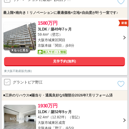
最上階×南向き！リノベーションに最適価格×立地×自由度が叶う一室です♪
1580万円
3LDK
/
築49年7ヶ月
59.4m²（壁芯）
大阪市城東区関目
京阪本線「関目」歩8分
見学予約(無料)
東大阪不動産販売(株)
グラントピア野江
■三井のリハウス■陽当り・通風良好な6階部分2026年7月リフォーム済
1930万円
1LDK
/
築52年9ヶ月
42.4m²（12.82坪）（登記）
大阪市城東区成育
京阪本線「野江」歩5分