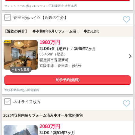
センチュリー21(株)フロンティア不動産販売 大阪本店
香里日光ハイツ【近鉄の仲介】
【近鉄の仲介】 ◆令和8年6月リフォーム済！ ◆2SLDK
1980万円
2LDK+S（納戸）
/
築46年7ヶ月
65.45m²（壁芯）
寝屋川市香里新町
京阪本線「香里園」歩4分
見学予約(無料)
近鉄不動産(株)八尾営業所
ネオライフ枚方
2026年2月内装リフォーム済み◆オール電化住宅
2080万円
3LDK
/
築51年7ヶ月