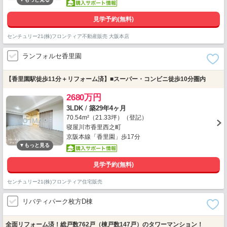
見学予約(無料)
センチュリー21(株)フロンティア不動産販売 大阪本店
ランフォルセ香里園
【香里園駅徒歩11分＋リフォーム済】■スーパー・コンビニ徒歩10分圏内
2680万円
3LDK
/
築29年4ヶ月
70.54m²（21.33坪）（登記）
寝屋川市香里西之町
京阪本線「香里園」歩17分
見学予約(無料)
センチュリー21(株)フロンティア住宅販売
リバティパーク枚方D棟
全面リフォーム済！総戸数762戸（棟戸数147戸）のタワーマンション！