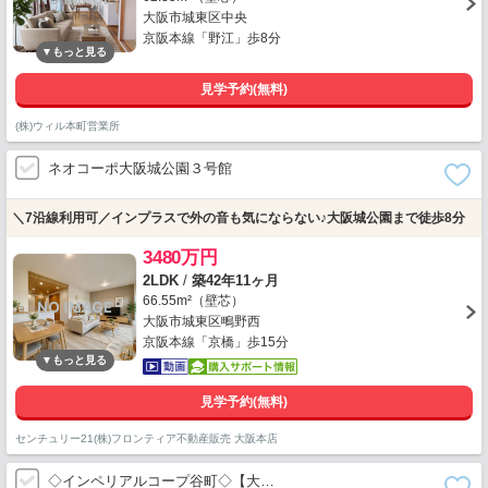
大阪市城東区中央
京阪本線「野江」歩8分
見学予約(無料)
(株)ウィル本町営業所
ネオコーポ大阪城公園３号館
＼7沿線利用可／インプラスで外の音も気にならない♪大阪城公園まで徒歩8分
3480万円
2LDK
/
築42年11ヶ月
66.55m²（壁芯）
大阪市城東区鴫野西
京阪本線「京橋」歩15分
見学予約(無料)
センチュリー21(株)フロンティア不動産販売 大阪本店
◇インペリアルコープ谷町◇【大…