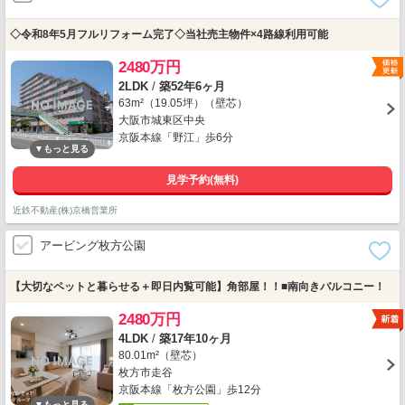
◇令和8年5月フルリフォーム完了◇当社売主物件×4路線利用可能
2480万円
2LDK
/
築52年6ヶ月
63m²（19.05坪）（壁芯）
大阪市城東区中央
京阪本線「野江」歩6分
見学予約(無料)
近鉄不動産(株)京橋営業所
アービング枚方公園
【大切なペットと暮らせる＋即日内覧可能】角部屋！！■南向きバルコニー！
2480万円
4LDK
/
築17年10ヶ月
80.01m²（壁芯）
枚方市走谷
京阪本線「枚方公園」歩12分