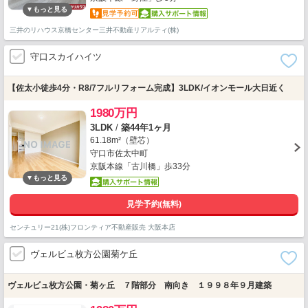
三井のリハウス京橋センター三井不動産リアルティ(株)
守口スカイハイツ
【佐太小徒歩4分・R8/7フルリフォーム完成】3LDK/イオンモール大日近く
1980万円
3LDK
/
築44年1ヶ月
61.18m²（壁芯）
守口市佐太中町
京阪本線「古川橋」歩33分
見学予約(無料)
センチュリー21(株)フロンティア不動産販売 大阪本店
ヴェルビュ枚方公園菊ケ丘
ヴェルビュ枚方公園・菊ヶ丘 ７階部分 南向き １９９８年９月建築