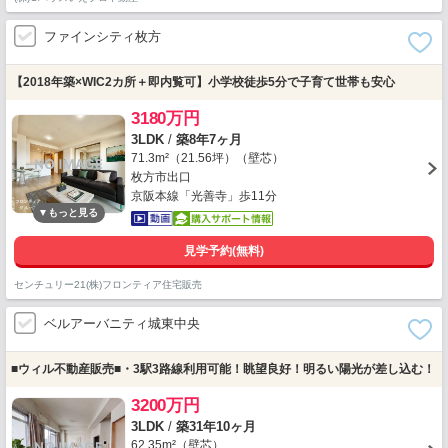
ファインシティ枚方
【2018年築×WIC2カ所＋即内覧可】小学校徒歩5分で子育て世帯も安心
3180万円
3LDK
/
築8年7ヶ月
71.3m²（21.56坪）（壁芯）
枚方市出口
京阪本線「光善寺」歩11分
見学予約(無料)
センチュリー21(株)フロンティア住宅販売
ベルアーバニティ城東中央
■ウィル不動産販売■・3駅3路線利用可能！眺望良好！明るい陽光が差し込む！
3200万円
3LDK
/
築31年10ヶ月
62.35m²（壁芯）