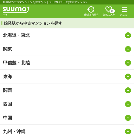
始発駅の中古マンションを探すなら｜SUUMO(スーモ)中古マンション
0
始発駅から中古マンションを探す
北海道・東北
関東
北海道
甲信越・北陸
東京
青森
東海
山梨
神奈川
岩手
関西
愛知
新潟
埼玉
宮城
四国
大阪
岐阜
長野
千葉
秋田
中国
徳島
兵庫
静岡
富山
茨城
山形
九州・沖縄
鳥取
香川