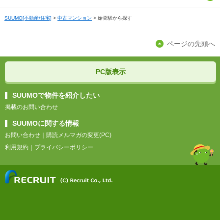
京都
三重
石川
群馬
福島
福岡
SUUMO[不動産/住宅]
>
中古マンション
>
始発駅から探す
島根
愛媛
滋賀
福井
栃木
佐賀
ページの先頭へ
岡山
高知
奈良
長崎
広島
PC版表示
和歌山
熊本
山口
SUUMOで物件を紹介したい
掲載のお問い合わせ
大分
SUUMOに関する情報
お問い合わせ
｜
購読メルマガの変更(PC)
宮崎
利用規約
｜
プライバシーポリシー
鹿児島
沖縄