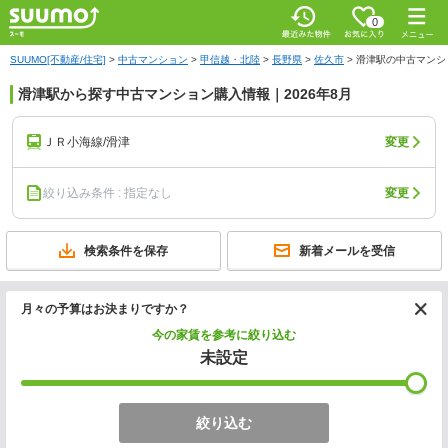
0
SUUMO[不動産/住宅]
>
中古マンション
>
甲信越・北陸
>
長野県
>
佐久市
>
滑津駅の中古マンシ
滑津駅から探す中古マンション購入情報｜2026年8月
ＪＲ小海線/滑津
変更
絞り込み条件 : 指定なし
変更
検索条件を保存
新着メールを受信
月々の予算はお決まりですか？
今の家賃を参考に絞り込む
未設定
絞り込む