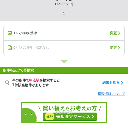
(
1
ページ中)
1
ＪＲ小海線/滑津
変更
絞り込み条件 : 指定なし
変更
条件を広げて再検索
今の条件で
中込駅
を検索すると
結果を見る
1
件該当物件があります
掲載情報について