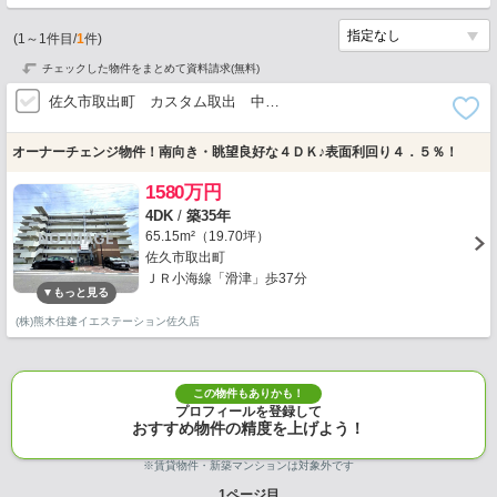
(
1
～
1
件目/
1
件)
チェックした物件をまとめて資料請求(無料)
佐久市取出町 カスタム取出 中…
オーナーチェンジ物件！南向き・眺望良好な４ＤＫ♪表面利回り４．５％！
1580万円
4DK
/
築35年
65.15m²（19.70坪）
佐久市取出町
ＪＲ小海線「滑津」歩37分
(株)熊木住建イエステーション佐久店
この物件もありかも！
プロフィールを登録して
おすすめ物件の精度を上げよう！
※賃貸物件・新築マンションは対象外です
1
ページ目