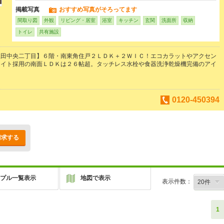
掲載写真
おすすめ写真がそろってます
間取り図
外観
リビング・居室
浴室
キッチン
玄関
洗面所
収納
トイレ
共有施設
上田中央二丁目】６階・南東角住戸２ＬＤＫ＋２ＷＩＣ！エコカラットやアクセン
ライト採用の南面ＬＤＫは２６帖超。タッチレス水栓や食器洗浄乾燥機完備のアイ
0120-450394
請求する
プル一覧表示
地図で表示
表示件数：
1