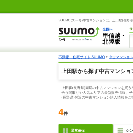
SUUMO(スーモ)中古マンションは、上田駅(長
全国へ
借
甲信越・
北陸版
不動産・住宅サイト SUUMO
>
中古マンショ
上田駅から探す中古マンショ
上田駅(長野県)周辺の中古マンションを買う
合う間取りや人気エリアの最新販売情報、子
(長野県)付近の中古マンション購入情報をご
4
件
通常表示
シン