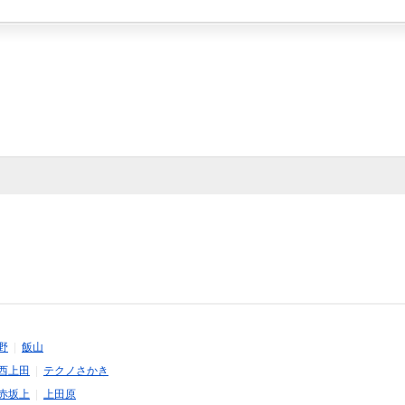
野
|
飯山
西上田
|
テクノさかき
赤坂上
|
上田原