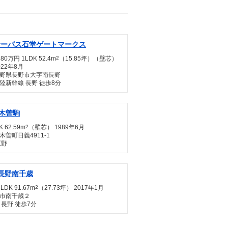
サーパス石堂ゲートマークス
680万円 1LDK 52.4m
2
（15.85坪）（壁芯）
022年8月
野県長野市大字南長野
陸新幹線 長野 徒歩8分
木曽駒
 62.59m
2
（壁芯） 1989年6月
曽町日義4911-1
原野
長野南千歳
LDK 91.67m
2
（27.73坪） 2017年1月
市南千歳２
 長野 徒歩7分