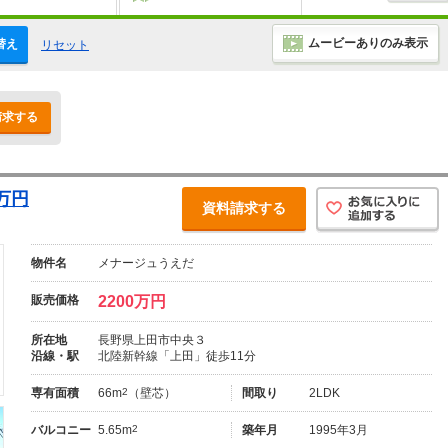
ムービーありのみ表示
替え
リセット
請求する
万円
資料請求する
物件名
メナージュうえだ
販売価格
2200万円
所在地
長野県上田市中央３
沿線・駅
北陸新幹線「上田」徒歩11分
専有面積
66m
2
（壁芯）
間取り
2LDK
バルコニー
5.65m
2
築年月
1995年3月