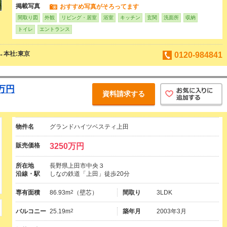
掲載写真
おすすめ写真がそろってます
間取り図
外観
リビング・居室
浴室
キッチン
玄関
洗面所
収納
トイレ
エントランス
→本社:東京
0120-984841
万円
資料請求する
物件名
グランドハイツベスティ上田
販売価格
3250万円
所在地
長野県上田市中央３
沿線・駅
しなの鉄道「上田」徒歩20分
専有面積
86.93m
2
（壁芯）
間取り
3LDK
バルコニー
25.19m
2
築年月
2003年3月