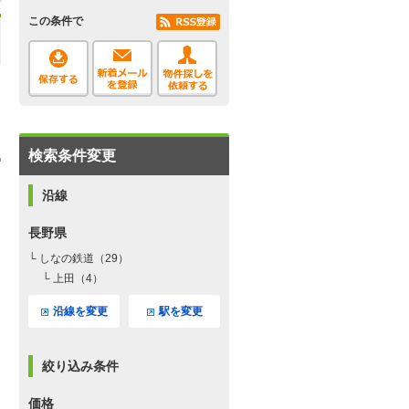
この条件で
検索条件変更
沿線
長野県
└ しなの鉄道（29）
└ 上田（4）
沿線を変更
駅を変更
絞り込み条件
価格