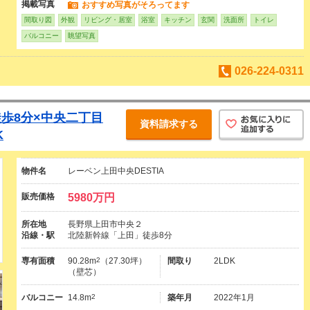
掲載写真
おすすめ写真がそろってます
間取り図
外観
リビング・居室
浴室
キッチン
玄関
洗面所
トイレ
バルコニー
眺望写真
026-224-0311
歩8分×中央二丁目
資料請求する
K
物件名
レーベン上田中央DESTIA
販売価格
5980万円
所在地
長野県上田市中央２
沿線・駅
北陸新幹線「上田」徒歩8分
専有面積
90.28m
2
（27.30坪）
間取り
2LDK
（壁芯）
バルコニー
14.8m
2
築年月
2022年1月