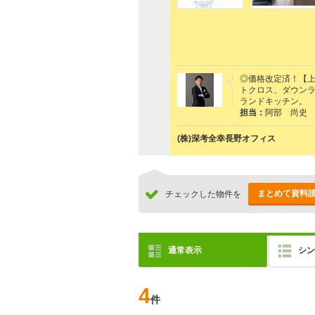
◎価格改定済！【
トクロス、ダウン
ランドキッチン。
担当：
阿部 尚史
(株)深考全幸長野オフィス
まとめて資料
チェックした物件を
通常表示
シン
4
件