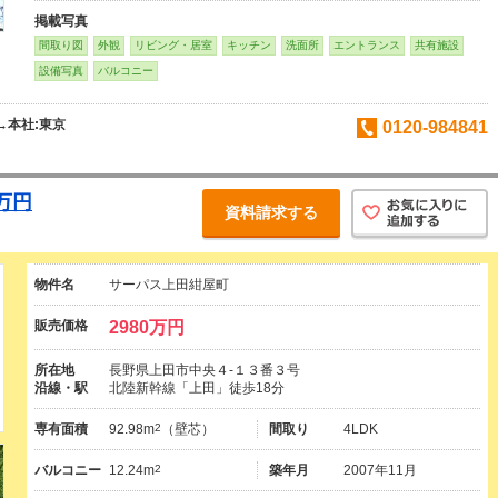
掲載写真
間取り図
外観
リビング・居室
キッチン
洗面所
エントランス
共有施設
設備写真
バルコニー
→本社:東京
0120-984841
万円
資料請求する
物件名
サーパス上田紺屋町
販売価格
2980万円
所在地
長野県上田市中央４-１３番３号
沿線・駅
北陸新幹線「上田」徒歩18分
専有面積
92.98m
2
（壁芯）
間取り
4LDK
バルコニー
12.24m
2
築年月
2007年11月