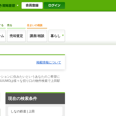
する
売る
住まいの相談
ーム
売却査定
講座/相談
暮らし
掲載情報について
マンションに住みたいというあなたのご希望に
UUMOは様々な切り口の物件検索で上田駅
現在の検索条件
しなの鉄道 | 上田