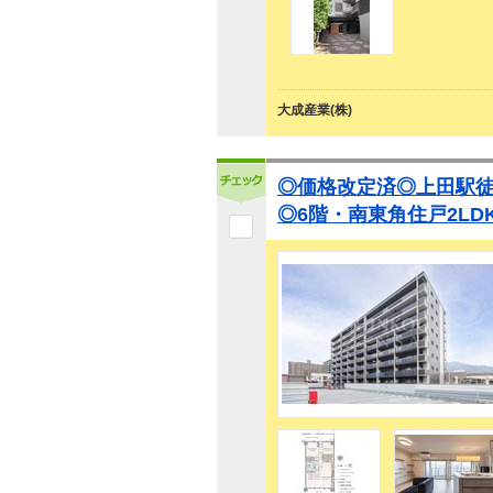
大成産業(株)
◎価格改定済◎上田駅徒
◎6階・南東角住戸2LD