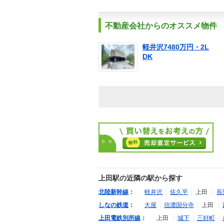
不動産会社からのオススメ物件
軽井沢7480万円・2L
DK
上田駅の近隣の駅から探す
北陸新幹線
：
軽井沢
|
佐久平
|
上田
|
長
しなの鉄道
：
大屋
|
信濃国分寺
|
上田
|
上田電鉄別所線
：
上田
|
城下
|
三好町
|