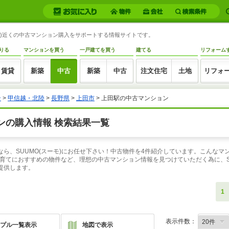
野県)近くの中古マンション購入をサポートする情報サイトです。
りる
マンションを買う
一戸建てを買う
建てる
リフォーム
賃貸
新築
中古
新築
中古
注文住宅
土地
リフォ
ン
>
甲信越・北陸
>
長野県
>
上田市
> 上田駅の中古マンション
ンの購入情報 検索結果一覧
なら、SUUMO(スーモ)にお任せ下さい！中古物件を4件紹介しています。こんな
育てにおすすめの物件など、理想の中古マンション情報を見つけていただく為に、S
提供します。
1
表示件数：
プル一覧表示
地図で表示