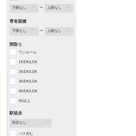
〜
専有面積
〜
間取り
ワンルーム
1K/DK/LDK
2K/DK/LDK
3K/DK/LDK
4K/DK/LDK
5K以上
駅徒歩
バス含む