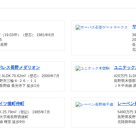
2
（19.03坪）（壁芯） 1981年6月
3
5
2
北長野
長
北
パレス長野メダリオン
ユニテック
 3LDK 70.62m
2
（壁芯） 2000年7月
420万円 1LDK
野市三輪６-２６－１１
長野県木曽郡木
長野線 善光寺下 徒歩1分
ＪＲ中央線 
イツ後町仲町
レーベン
 25.79m
2
（登記） 1985年7月
5490万円 3
大字南長野西後町
長野県長野
 権堂 徒歩9分
北陸新幹線