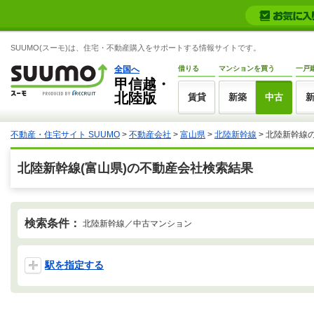
SUUMO(スーモ)は、住宅・不動産購入をサポートする情報サイトです。
全国へ
借りる
マンションを買う
一戸
甲信越・
北陸版
賃貸
新築
中古
不動産・住宅サイト SUUMO
>
不動産会社
>
富山県
>
北陸新幹線
>
北陸新幹線
北陸新幹線(富山県)の不動産会社検索結果
検索条件：
北陸新幹線／中古マンション
駅を指定する