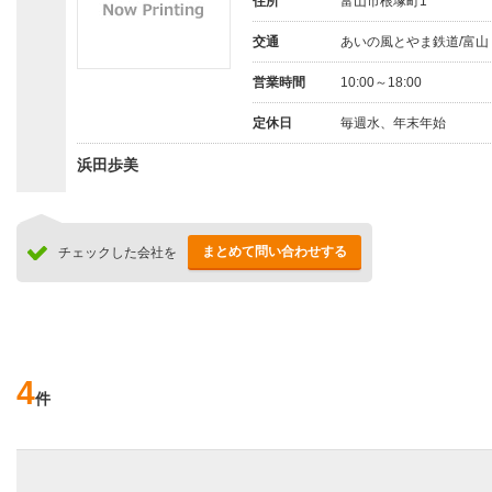
住所
富山市根塚町1
交通
あいの風とやま鉄道/富山
営業時間
10:00～18:00
定休日
毎週水、年末年始
浜田歩美
まとめて問い合わせする
チェックした会社を
4
件