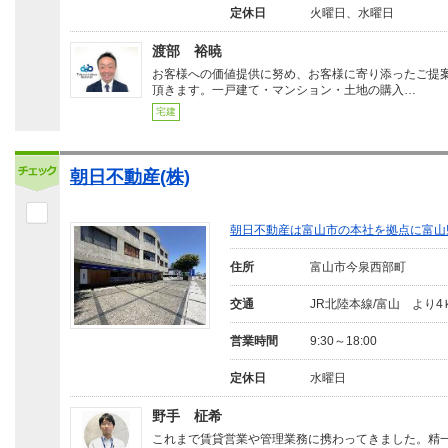
定休日
火曜日、水曜日
渡部 裕暁
お客様への価値提供に努め、お客様に寄り添ったご提
頂きます。一戸建て・マンション・土地の購入…
宅建
朝日不動産(株)
朝日不動産は富山市の本社を拠点に富山
住所
富山市今泉西部町
交通
JR北陸本線/富山 より4
営業時間
9:30～18:00
定休日
水曜日
野手 柾希
これまで賃貸営業や管理業務に携わってきました。精