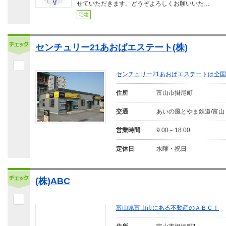
せていただきます。どうぞよろしくお願いいた…
宅建
センチュリー21あおばエステート(株)
センチュリー21あおばエステートは全
住所
富山市掛尾町
交通
あいの風とやま鉄道/富山
営業時間
9:00～18:00
定休日
水曜・祝日
(株)ABC
富山県富山市にある不動産のＡＢＣ！