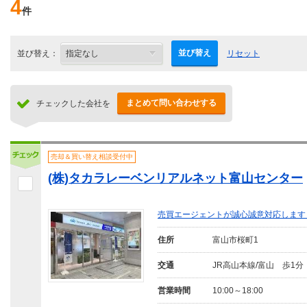
4
件
並び替え
並び替え：
リセット
まとめて問い合わせする
チェックした会社を
売却＆買い替え相談受付中
(株)タカラレーベンリアルネット富山センター
売買エージェントが誠心誠意対応します
住所
富山市桜町1
交通
JR高山本線/富山 歩1分
営業時間
10:00～18:00