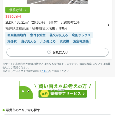
価格が近い
3880万円
2LDK
/ 88.21m²（26.68坪）（壁芯）
/ 2006年10月
福井鉄道福武線「福井城址大名町」歩8分
区画整備地内
窓付き浴室
花火が見える
宅配ボックス
始発駅
山が見える
川が見える
食洗機
浴室乾燥機
対面キッチン
WIC
駐車場(普通車)あり
駐車場空き
IHクッキングヒーター
平置駐車場
陽当り良好
エレベーター
※サイトの表示内容が現在の状況とは異なる場合がありますので、最新の情報については掲載
会社にご確認ください。
※表示しているタグ情報の詳細は
こちら
をご確認ください。
福井市のエリアから探す