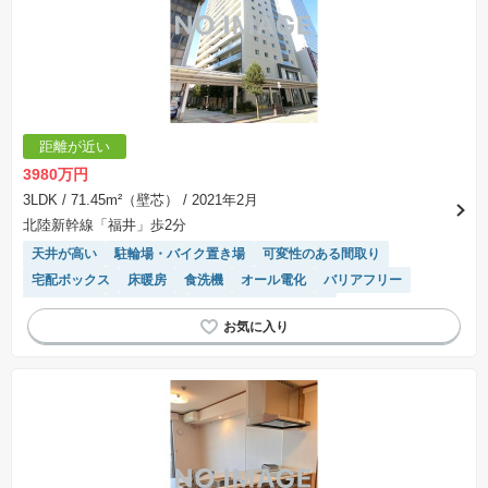
距離が近い
3980万円
3LDK
/ 71.45m²（壁芯）
/ 2021年2月
北陸新幹線「福井」歩2分
天井が高い
駐輪場・バイク置き場
可変性のある間取り
宅配ボックス
床暖房
食洗機
オール電化
バリアフリー
浴室乾燥機
ペット相談
２４時間ゴミ捨て可能
IHクッキングヒーター
モニター付きインターホン
エレベーター
温水洗浄便座
システムキッチン