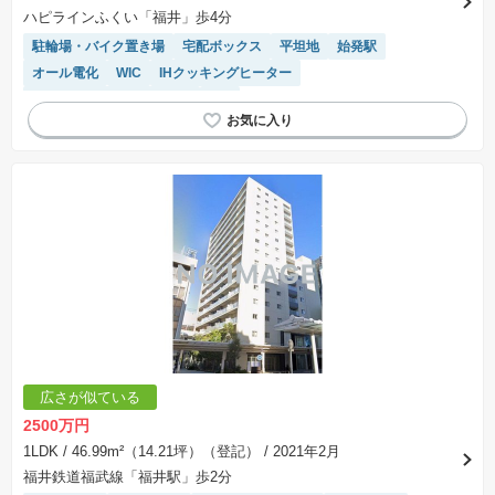
不動産会社によって表記有無が異なるため、ご自身で十分な確認をしていただくようにお願い
ハピラインふくい「福井」歩4分
いたします。
※掲載の省エネ性能ラベル内の物件・住棟・号室名称については最新のものに変更されている
駐輪場・バイク置き場
宅配ボックス
平坦地
始発駅
場合があります。
オール電化
WIC
IHクッキングヒーター
モニター付きインターホン
SIC
広さが似ている
2500万円
1LDK
/ 46.99m²（14.21坪）（登記）
/ 2021年2月
福井鉄道福武線「福井駅」歩2分