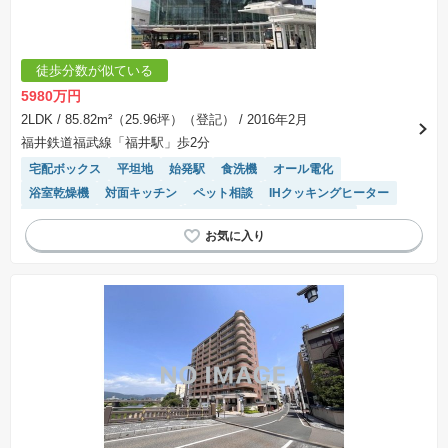
徒歩分数が似ている
5980万円
2LDK
/ 85.82m²（25.96坪）（登記）
/ 2016年2月
福井鉄道福武線「福井駅」歩2分
宅配ボックス
平坦地
始発駅
食洗機
オール電化
浴室乾燥機
対面キッチン
ペット相談
IHクッキングヒーター
モニター付きインターホン
エレベーター
温水洗浄便座
システムキッチン