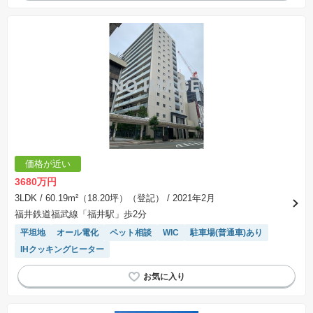
価格が近い
3680万円
3LDK
/ 60.19m²（18.20坪）（登記）
/ 2021年2月
福井鉄道福武線「福井駅」歩2分
平坦地
オール電化
ペット相談
WIC
駐車場(普通車)あり
IHクッキングヒーター