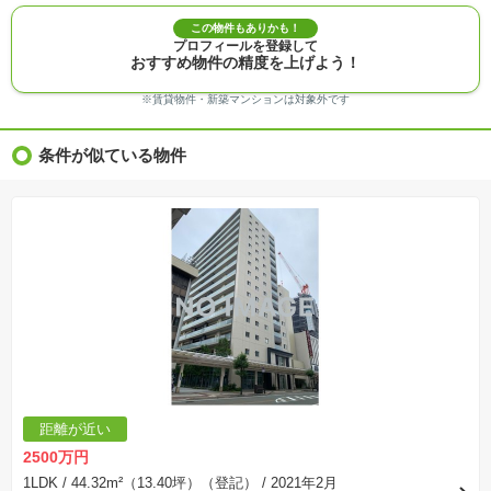
※敷地権利が定期借地権のものは価格に権利金を含みます。
※建築条件付き土地価格には、建物価格は含まれません。
この物件もありかも！
※物件情報は、原則として情報提供日の２日前に最終確認した情報です。
プロフィールを登録して
※完成予想図はいずれも外構、植栽、外観等実際のものとは多少異なることがあります。
おすすめ物件の精度を上げよう！
※モデルルーム・モデルハウス・展示場・ショールームの画像の場合、今回販売の物件と異な
る場合があります。
※ＣＧ合成の画像の場合、実際とは多少異なる場合があります。
※賃貸物件・新築マンションは対象外です
※物件特徴：販売戸数が複数の物件は、全ての住戸に該当しない項目もあります。
※完成後１年以上を経過した未入居物件が掲載される場合があります。ご了承ください。
※新着：物件情報が「SUUMO」に掲載された日から１週間表示されます。
条件が似ている物件
※価格更新：物件価格が変更された日から１週間表示されます。
※販売予定物件はすべて、販売開始するまで契約または予約の申込みはできません。
※購入の前には物件内容や契約条件についてご自身で十分な確認をしていただくようにお願い
いたします。
※建築条件土地の情報内に掲載されている、建物プラン例は、土地購入者の設計プランの参考
の一例であって、プランの採用可否は任意です。
※土地（建築条件なし）で「建物プラン例」が表記してある時、そのプラン例は特定の建築請
負会社によるもので、当該建築請負会社以外で建てた場合、同様のものが同価格で建てられる
とは限りません。また建築請負会社を特定するものではありません。
※建築条件付き土地とは、その土地に建築する建物の建築請負契約が、一定期間内に成立する
ことを条件として売買される土地のことをいいます。建築請負契約成立に向けて設計プランを
協議するため、土地購入者が自己の希望する建物の設計協議をするために必要な相当の期間の
交渉期間が設定され、その期間内で希望を満たすプランが実現できたかどうかにより結論を出
します。なお、この期間は概ね3ヶ月程度とされています。納得のいくプランが出来ず、建築請
負契約が成立しない場合、土地売買契約は白紙に戻り、土地契約にかかった代金（土地代金、
手付金など）は名目のいかんに関わらず、全て返却されます。
※課税対象物件の「価格」や「費用等」は消費税込みの「総額表示」で統一しています。
※「本体価格」とは、課税対象物件においては「消費税を除いた建物価格」と「土地価格」の
距離が近い
合計額を指します。
※課税対象物件は消費税込みの総額表示のため、不動産広告の販売価格には本体価格の金額は
2500万円
表示されておりません。
※取引にかかる費用：物件の契約手続き、決済、引き渡し時にかかる費用を表示しています。
1LDK
/ 44.32m²（13.40坪）（登記）
/ 2021年2月