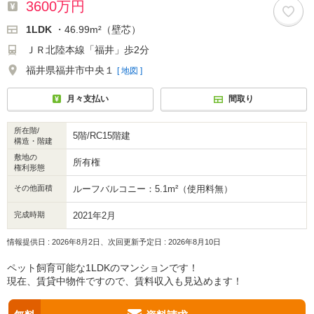
3600万円
1LDK
・46.99m²（壁芯）
ＪＲ北陸本線「福井」歩2分
福井県福井市中央１
[ 地図 ]
月々支払い
間取り
所在階/
5階/RC15階建
構造・階建
敷地の
所有権
権利形態
その他面積
ルーフバルコニー：5.1m²（使用料無）
完成時期
2021年2月
情報提供日 : 2026年8月2日、次回更新予定日 : 2026年8月10日
ペット飼育可能な1LDKのマンションです！
現在、賃貸中物件ですので、賃料収入も見込めます！