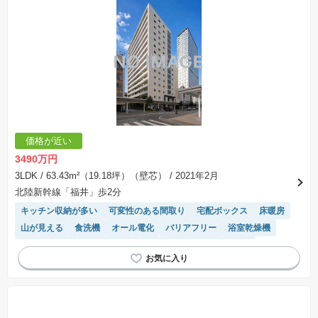
価格が近い
3490万円
3LDK
/ 63.43m²（19.18坪）（壁芯）
/ 2021年2月
北陸新幹線「福井」歩2分
キッチン収納が多い
可変性のある間取り
宅配ボックス
床暖房
山が見える
食洗機
オール電化
バリアフリー
浴室乾燥機
対面キッチン
ペット相談
WIC
２４時間ゴミ捨て可能
IHクッキングヒーター
モニター付きインターホン
陽当り良好
エレベーター
温水洗浄便座
システムキッチン