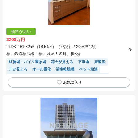
価格が近い
3200万円
2LDK
/ 61.32m²（18.54坪）（登記）
/ 2006年12月
福井鉄道福武線「福井城址大名町」歩8分
駐輪場・バイク置き場
花火が見える
平坦地
床暖房
川が見える
オール電化
浴室乾燥機
ペット相談
駐車場(普通車)あり
駐車場空き
IHクッキングヒーター
エレベーター
システムキッチン