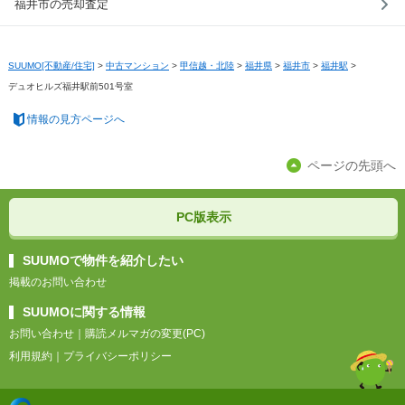
福井市の売却査定
SUUMO[不動産/住宅]
>
中古マンション
>
甲信越・北陸
>
福井県
>
福井市
>
福井駅
>
デュオヒルズ福井駅前501号室
情報の見方ページへ
ページの先頭へ
PC版表示
SUUMOで物件を紹介したい
掲載のお問い合わせ
SUUMOに関する情報
お問い合わせ
｜
購読メルマガの変更(PC)
利用規約
｜
プライバシーポリシー