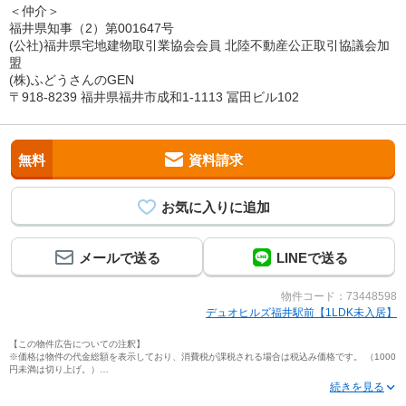
＜仲介＞
福井県知事（2）第001647号
(公社)福井県宅地建物取引業協会会員 北陸不動産公正取引協議会加
盟
(株)ふどうさんのGEN
〒918-8239 福井県福井市成和1-1113 冨田ビル102
無料
資料請求
メールで送る
LINEで送る
物件コード：73448598
デュオヒルズ福井駅前【1LDK未入居】
【この物件広告についての注釈】
※価格は物件の代金総額を表示しており、消費税が課税される場合は税込み価格です。 （1000
円未満は切り上げ。）
※写真に写っている、またはパース（絵）や間取り図に描かれている家具や車などは、特にコ
メントがない場合、販売価格に含まれません。