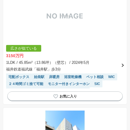
広さが似ている
3150万円
1LDK
/ 45.85m²（13.86坪）（壁芯）
/ 2024年5月
福井鉄道福武線「福井駅」歩3分
宅配ボックス
始発駅
床暖房
浴室乾燥機
ペット相談
WIC
２４時間ゴミ捨て可能
モニター付きインターホン
SIC
エレベーター
温水洗浄便座
システムキッチン