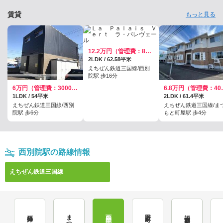
賃貸
もっと見る
12.2万円（管理費：8700円）
2LDK / 62.58平米
えちぜん鉄道三国線/西別
院駅 歩16分
6万円（管理費：3000円）
6.8万円
1LDK / 54平米
2LDK / 61.4平米
えちぜん鉄道三国線/西別
えちぜん鉄道三国線/ま
院駅 歩6分
もと町屋駅 歩4分
西別院駅の路線情報
えちぜん鉄道三国線
福井口
西別院
田原町
福大前西福井