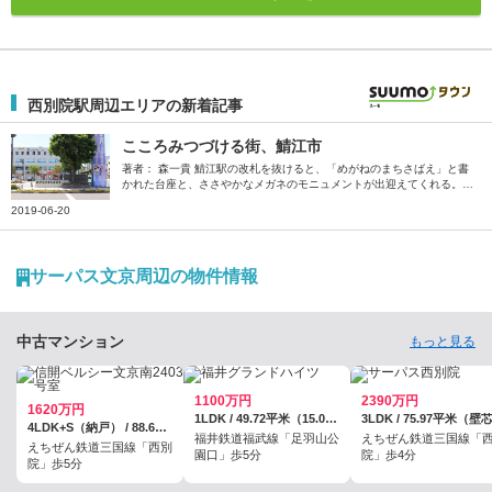
西別院駅周辺エリアの新着記事
こころみつづける街、鯖江市
著者： 森一貴 鯖江駅の改札を抜けると、「めがねのまちさばえ」と書
かれた台座と、ささやかなメガネのモニュメントが出迎えてくれる。 2
015年10月1日のよく晴れた日。僕はそのモニュメントを見て、僕が住
2019-06-20
む街が“めがねのまち”であることを初めて知った。 福井県鯖江市。福井
市の隣に位置する、人口約7万人の中規模都市だ。主要産業はメガネフ
レームの製造。鯖江市民の7人に1人がメガネ関係の仕事に携わっている
という。 （Photo by Rui Izuchi） なんにもしなくていい。「ゆるい移
サーパス文京周辺の物件情報
住」という実験 僕が鯖江に訪れるきっかけになったのは、鯖江市が201
5年に主催した体験移住プログラム「ゆるい移住」。…
中古マンション
もっと見る
1100万円
2390万円
1620万円
1LDK / 49.72平米（15.04坪）（壁芯）
3LDK / 75.97平米（壁
4LDK+S（納戸） / 88.63平米（壁芯）
福井鉄道福武線「足羽山公
えちぜん鉄道三国線「
えちぜん鉄道三国線「西別
園口」歩5分
院」歩4分
院」歩5分