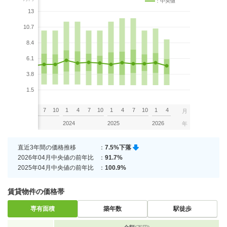
：中央値
13
10.7
8.4
6.1
3.8
1.5
7
10
1
4
7
10
1
4
7
10
1
4
7
10
1
4
月
2023
2024
2025
2026
年
直近3年間の価格推移
：
7.5%下落
2026年04月中央値の前年比
：
91.7%
2025年04月中央値の前年比
：
100.9%
賃貸物件の価格帯
専有面積
築年数
駅徒歩