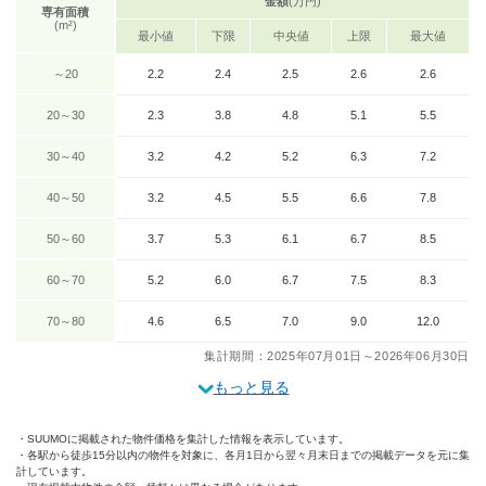
金額
(万円)
専有面積
(m²)
最小値
下限
中央値
上限
最大値
～20
2.2
2.4
2.5
2.6
2.6
20～30
2.3
3.8
4.8
5.1
5.5
30～40
3.2
4.2
5.2
6.3
7.2
40～50
3.2
4.5
5.5
6.6
7.8
50～60
3.7
5.3
6.1
6.7
8.5
60～70
5.2
6.0
6.7
7.5
8.3
70～80
4.6
6.5
7.0
9.0
12.0
集計期間：2025年07月01日～2026年06月30日
もっと見る
SUUMOに掲載された物件価格を集計した情報を表示しています。
各駅から徒歩15分以内の物件を対象に、各月1日から翌々月末日までの掲載データを元に集
計しています。