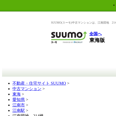
SUUMO(スーモ)中古マンションは、江南団地 2
全国へ
東海版
不動産・住宅サイト SUUMO
>
中古マンション
>
東海
>
愛知県
>
江南市
>
江南駅
>
江南団地 214棟