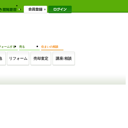
フォームする
売る
住まいの相談
地
リフォーム
売却査定
講座/相談