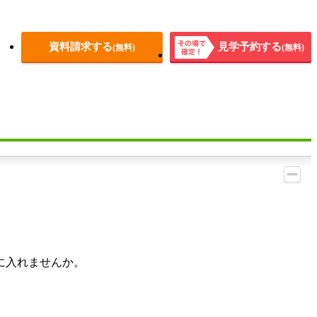
資料請求する
見学予約する
(無料)
(無料)
その場
で確
定！
に入れませんか。