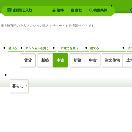
14棟 850万円の中古マンション購入をサポートする情報サイトです。
借りる
マンションを買う
一戸建てを買う
建てる
リ
賃貸
新築
中古
新築
中古
注文住宅
土
暮らし