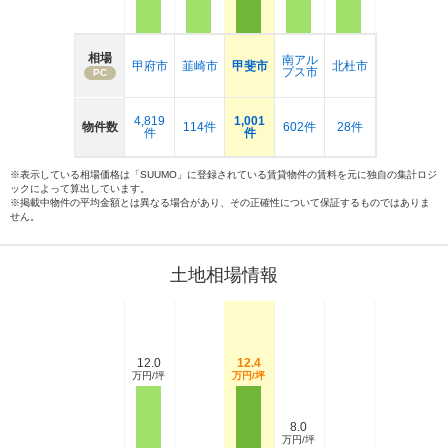
相場
南アル
甲府市
韮崎市
甲斐市
北杜市
プス市
PC
4,819
1,001
物件数
114件
602件
28件
件
件
※表示している相場価格は「SUUMO」に登録されている賃貸物件の賃料を元に独自の集計ロジ
ックによって算出しています。
※掲載中物件の平均金額とは異なる場合があり、その正確性について保証するものではありま
せん。
土地相場情報
12.0
12.4
万円/坪
万円/坪
8.0
万円/坪