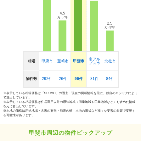
4.5
万円/坪
2.5
万円/坪
南アル
相場
甲府市
韮崎市
甲斐市
北杜市
プス市
物件数
292件
26件
96件
81件
84件
※表示している相場価格は「SUUMO」の過去・現在の掲載情報を元に、独自のロジックによっ
て算出しています。
※表示している相場価格は住居専用以外の用途地域（商業地域や工業地域など）も含めた情報
を元に算出しています。
※土地の価格は用途地域・古家の有無・前道の幅・土地の形状など様々な要素の影響で変動す
る可能性があります。
甲斐市周辺の物件ピックアップ