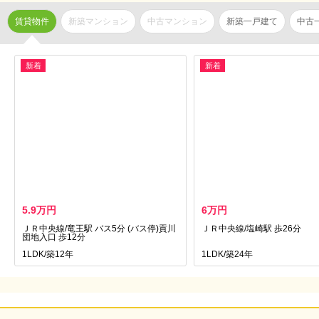
賃貸物件
新築マンション
中古マンション
新築一戸建て
中古
新着
新着
5.9万円
6万円
ＪＲ中央線/竜王駅 バス5分 (バス停)貢川
ＪＲ中央線/塩崎駅 歩26分
団地入口 歩12分
1LDK/築12年
1LDK/築24年