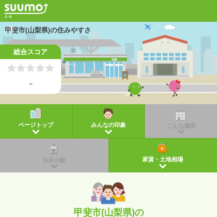
甲斐市(山梨県)の住みやすさ
総合スコア
-
ページトップ
みんなの印象
こんな場所
家賃・土地相場
注目の駅
甲斐市(山梨県)の