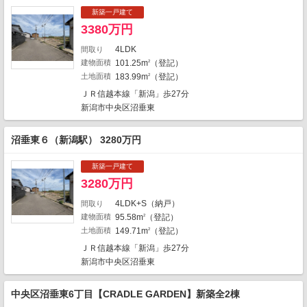
2
2
新築一戸建て
7
3380万円
2
1
1
2
10
1
1
2
4LDK
間取り
3
1
2
1
建物面積
101.25m
（登記）
2
10
4
1
14
土地面積
183.99m
（登記）
2
2
ＪＲ信越本線「新潟」歩27分
2
5
2
新潟市中央区沼垂東
1
2
13
7
4
沼垂東６（新潟駅） 3280万円
2
1
2
12
5
8
1
1
新築一戸建て
3
1
3
1
3280万円
9
1
1
4
4
1
1
4LDK+S（納戸）
間取り
1
5
建物面積
95.58m
（登記）
2
4
土地面積
149.71m
（登記）
2
1
1
1
ＪＲ信越本線「新潟」歩27分
地図の種類
1
7
新潟市中央区沼垂東
中央区沼垂東6丁目【CRADLE GARDEN】新築全2棟