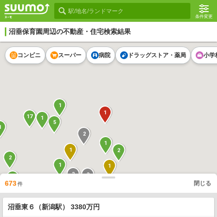
条件変更
沼垂保育園
周辺の不動産・住宅検索結果
コンビニ
スーパー
病院
ドラッグストア・薬局
小学
1
1
17
1
5
1
2
1
1
2
2
1
1
2
3
1
2
673
閉じる
件
1
1
1
1
9
1
沼垂東６（新潟駅） 3380万円
1
1
2