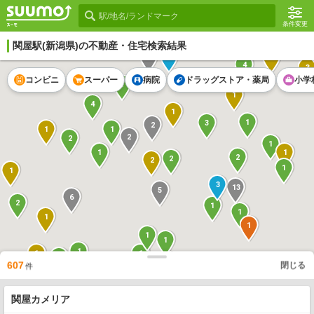
条件変更
関屋駅
(新潟県)の不動産・住宅検索結果
2
1
3
4
3
コンビニ
スーパー
病院
ドラッグストア・薬局
小学
1
1
4
1
1
3
2
1
1
2
2
1
1
1
2
2
2
1
1
3
13
5
6
2
1
1
1
1
1
1
1
1
1
9
2
607
閉じる
件
3
5
3
1
1
1
2
7
関屋カメリア
2
1
1