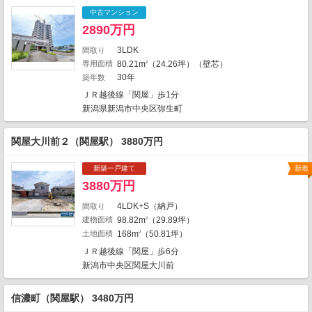
1
1
中古マンション
1
2890万円
1
2
3
1
1
4
1
3LDK
間取り
3
1
4
専用面積
80.21m
（24.26坪）（壁芯）
2
30年
築年数
5
12
9
6
ＪＲ越後線「関屋」歩1分
2
6
1
1
新潟県新潟市中央区弥生町
1
2
1
関屋大川前２（関屋駅） 3880万円
4
1
新築一戸建て
新着
9
3880万円
1
4LDK+S（納戸）
間取り
3
建物面積
98.82m
（29.89坪）
2
土地面積
168m
（50.81坪）
2
2
5
3
ＪＲ越後線「関屋」歩6分
2
地図の種類
1
1
新潟市中央区関屋大川前
信濃町（関屋駅） 3480万円