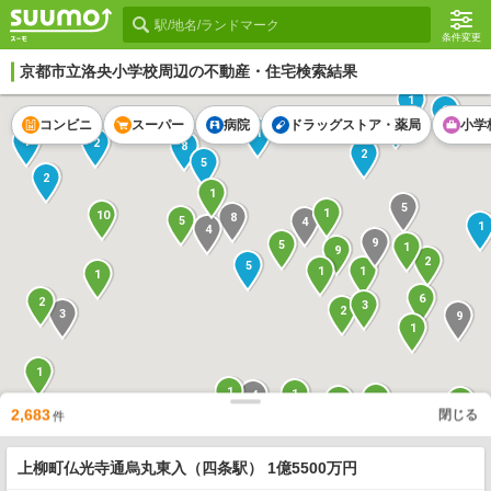
条件変更
京都市立洛央小学校
周辺の不動産・住宅検索結果
1
1
3
コンビニ
スーパー
病院
ドラッグストア・薬局
小学
1
1
2
8
2
5
2
1
5
1
10
8
5
4
1
4
9
5
1
9
2
5
1
1
1
6
2
3
2
3
9
1
1
1
1
4
10
2
10
2,683
閉じる
件
2
3
1
2
5
11
15
3
1
2
17
5
1
上柳町仏光寺通烏丸東入（四条駅） 1億5500万円
2
11
4
3
5
1