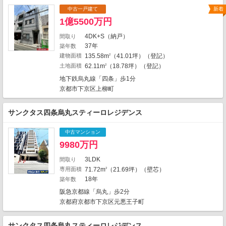
5
7
2
4
2
中古一戸建て
新着
2
4
3
1億5500万円
4
2
2
14
4DK+S（納戸）
間取り
1
2
5
1
5
6
37年
築年数
3
8
建物面積
135.58m
（41.01坪）（登記）
2
2
9
2
1
6
1
1
土地面積
62.11m
（18.78坪）（登記）
8
2
2
1
5
8
5
5
10
6
地下鉄烏丸線「四条」歩1分
2
3
6
4
5
8
京都市下京区上柳町
2
4
7
3
2
2
1
2
1
10
9
2
1
1
8
2
3
1
2
4
サンクタス四条烏丸スティーロレジデンス
4
3
1
13
7
1
1
中古マンション
1
3
1
7
5
4
2
2
9980万円
4
1
1
3
3
3
3LDK
間取り
1
4
2683件中、中心地から近い999件までを
専用面積
71.72m
（21.69坪）（壁芯）
2
2
表示しています。
18年
築年数
2
地図の種類
3
阪急京都線「烏丸」歩2分
京都府京都市下京区元悪王子町
サンクタス四条烏丸スティーロレジデンス