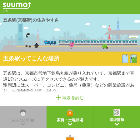
五条駅(京都府)の住みやすさ
五条駅ってこんな場所
五条駅は、京都市営地下鉄烏丸線が乗り入れていて、京都駅まで直
通1分とスムーズにアクセスできるのが魅力です。
駅周辺にはスーパー、コンビニ、薬局（薬店）などの商業施設があ
り、生活利便性が高い街です。
また、幼稚園・保育園、中学校があるので、教育環境も充実してい
続きを読む
ます。
※掲載しているアクセス情報は2021年3月時点のものです。
※経路情報、所要時間情報は平日・日中の標準的な所要時間での乗り換え経路を採用していま
路線情報
家賃・土地相場
みんなの印象
す。