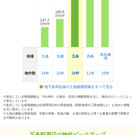
180.8
万円/坪
147.2
万円/坪
烏丸御
相場
九条
京都
五条
四条
池
物件数
14件
13件
19件
11件
10件
地下鉄烏丸線の土地相場情報をすべて見る
※表示している相場価格は「SUUMO」の過去・現在の掲載情報を元に、独自のロジックによっ
て算出しています。
※表示している相場価格は住居専用以外の用途地域（商業地域や工業地域など）も含めた情報
を元に算出しています。
※土地の価格は用途地域・古家の有無・前道の幅・土地の形状など様々な要素の影響で変動す
る可能性があります。
五条駅周辺の物件ピックアップ