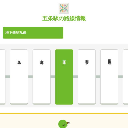
五条駅の路線情報
地下鉄烏丸線
烏丸御池
九条
京都
五条
四条