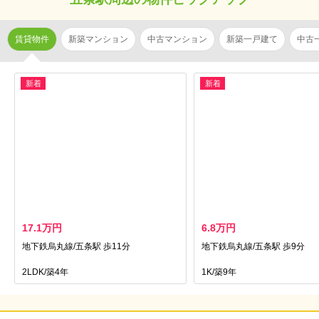
賃貸物件
新築マンション
中古マンション
新築一戸建て
中古
新着
新着
17.1万円
6.8万円
地下鉄烏丸線/五条駅 歩11分
地下鉄烏丸線/五条駅 歩9分
2LDK/築4年
1K/築9年