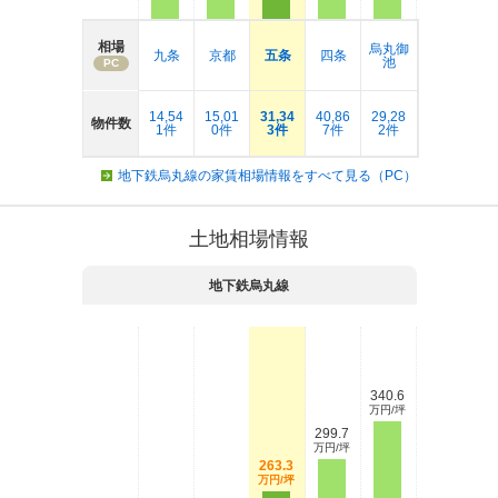
相場
烏丸御
九条
京都
五条
四条
池
PC
14,54
15,01
31,34
40,86
29,28
物件数
1件
0件
3件
7件
2件
地下鉄烏丸線の家賃相場情報をすべて見る（PC）
土地相場情報
地下鉄烏丸線
340.6
万円/坪
299.7
万円/坪
263.3
万円/坪