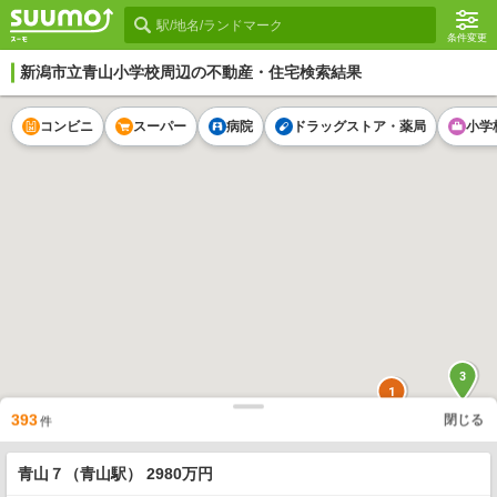
条件変更
新潟市立青山小学校
周辺の不動産・住宅検索結果
コンビニ
スーパー
病院
ドラッグストア・薬局
小学
3
1
393
閉じる
件
1
1
青山７（青山駅） 2980万円