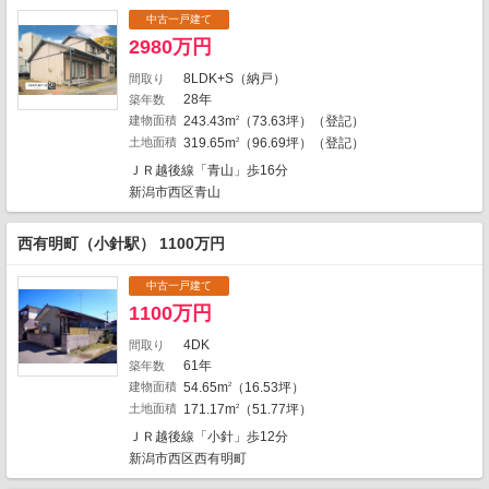
2
中古一戸建て
1
2980万円
1
8LDK+S（納戸）
間取り
28年
築年数
2
5
建物面積
243.43m
（73.63坪）（登記）
2
1
1
土地面積
319.65m
（96.69坪）（登記）
2
1
1
1
1
1
1
ＪＲ越後線「青山」歩16分
2
1
新潟市西区青山
2
2
1
1
1
西有明町（小針駅） 1100万円
1
2
1
1
1
2
1
2
中古一戸建て
4
1100万円
3
1
3
1
4DK
間取り
3
11
3
61年
築年数
1
2
1
建物面積
54.65m
（16.53坪）
2
3
1
1
地図の種類
2
土地面積
171.17m
（51.77坪）
2
1
ＪＲ越後線「小針」歩12分
新潟市西区西有明町