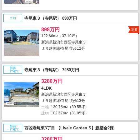
寺尾東３（寺尾駅） 898万円
土地
898万円
新着
122.66m
（37.10坪）
2
新潟県新潟市西区寺尾東３
ＪＲ越後線/寺尾 徒歩12分
新築
寺尾東３（寺尾駅） 3280万円
一戸建て
3280万円
4LDK
新潟県新潟市西区寺尾東３
ＪＲ越後線/寺尾 徒歩13分
土地
130.75m
（39.55坪）
2
建物
102.67m
（31.05坪）
2
新築
西区寺尾東3丁目 【Livele Garden.S】新築全2棟
一戸建て
3280万円