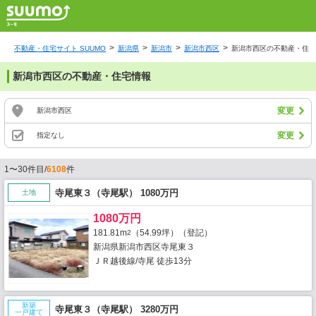
不動産・住宅サイト SUUMO
新潟県
新潟市
新潟市西区
新潟市西区の不動産・住宅
新潟市西区の不動産・住宅情報
変更
新潟市西区
変更
指定なし
1〜30件目/
6108
件
寺尾東３（寺尾駅） 1080万円
土地
1080万円
181.81m
（54.99坪）（登記）
2
新潟県新潟市西区寺尾東３
ＪＲ越後線/寺尾 徒歩13分
新築
寺尾東３（寺尾駅） 3280万円
一戸建て