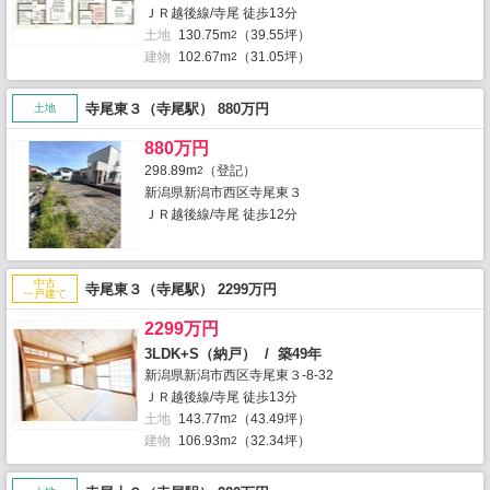
ＪＲ越後線/寺尾 徒歩13分
土地
130.75m
（39.55坪）
2
建物
102.67m
（31.05坪）
2
寺尾東３（寺尾駅） 880万円
土地
880万円
298.89m
（登記）
2
新潟県新潟市西区寺尾東３
ＪＲ越後線/寺尾 徒歩12分
中古
寺尾東３（寺尾駅） 2299万円
一戸建て
2299万円
3LDK+S（納戸） / 築49年
新潟県新潟市西区寺尾東３-8-32
ＪＲ越後線/寺尾 徒歩13分
土地
143.77m
（43.49坪）
2
建物
106.93m
（32.34坪）
2