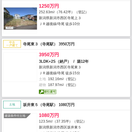
1250万円
252.63m
（76.42坪）（登記）
2
新潟県新潟市西区寺尾上３
ＪＲ越後線/寺尾 徒歩10分
中古
寺尾東３（寺尾駅） 3950万円
一戸建て
3950万円
3LDK+2S（納戸） / 築12年
新潟県新潟市西区寺尾東３
ＪＲ越後線/寺尾 徒歩15分
土地
192.16m
（登記）
2
建物
187.97m
（登記）
2
坂井東５（寺尾駅） 1080万円
土地
1080万円
建築条件付土地
123.5m
（37.35坪）（登記）
2
新潟県新潟市西区坂井東５