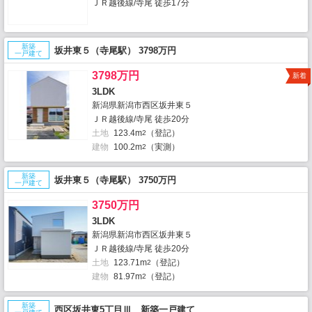
ＪＲ越後線/寺尾 徒歩17分
新築
坂井東５（寺尾駅） 3798万円
一戸建て
3798万円
新着
3LDK
新潟県新潟市西区坂井東５
ＪＲ越後線/寺尾 徒歩20分
土地
123.4m
（登記）
2
建物
100.2m
（実測）
2
新築
坂井東５（寺尾駅） 3750万円
一戸建て
3750万円
3LDK
新潟県新潟市西区坂井東５
ＪＲ越後線/寺尾 徒歩20分
土地
123.71m
（登記）
2
建物
81.97m
（登記）
2
新築
西区坂井東5丁目Ⅲ 新築一戸建て