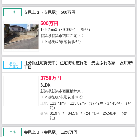
寺尾上２（寺尾駅） 500万円
土地
500万円
129.25m
（39.09坪）（登記）
2
新潟県新潟市西区寺尾上２
ＪＲ越後線/寺尾 徒歩5分
【分譲住宅発売中】住宅街を忘れる 光あふれる家 坂井東5
新築
一戸建て
丁目
3750万円
3LDK
新潟県新潟市西区坂井東５
ＪＲ越後線/寺尾 徒歩20分
土地
123.71m
・123.82m
（37.42坪・37.45坪）（登
2
2
記）
建物
81.97m
・84.59m
（24.79坪・25.58坪）（登
2
2
記）
寺尾上３（寺尾駅） 1250万円
土地