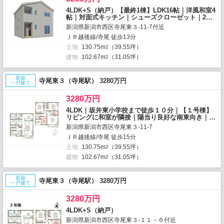
4LDK+S（納戸）【最終1棟】LDK16帖｜洋風和室4
帖｜対面式キッチン｜シューズクローゼット｜2階5.
3・5.3・7.7帖｜全室収納｜ユーティリティルーム｜
新潟県新潟市西区寺尾東３-11-7付近
WIC完備｜インナーバルコニー｜トイレ2ヶ所｜浴室
ＪＲ越後線/寺尾 徒歩13分
乾燥機｜24時間換気
土地
130.75m
（39.55坪）
2
建物
102.67m
（31.05坪）
2
新築
寺尾東３（寺尾駅） 3280万円
一戸建て
3280万円
4LDK｜坂井東小学校まで徒歩１０分｜【１号棟】
リビングに和室が隣接｜陽当り良好な南東向き｜ラ
ンリールーム完備【２号棟】水回り集中設計｜イン
新潟県新潟市西区寺尾東３-11-7
ナーバルコニーにランドリールームが隣接｜大容量
ＪＲ越後線/寺尾 徒歩15分
のＷＩＣ完備
土地
130.75m
（39.55坪）
2
建物
102.67m
（31.05坪）
2
新築
寺尾東３（寺尾駅） 3280万円
一戸建て
3280万円
4LDK+S（納戸）
新潟県新潟市西区寺尾東３-１１－６付近