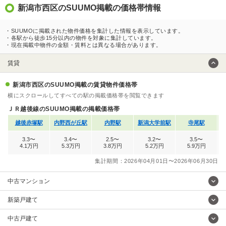
新潟市西区のSUUMO掲載の価格帯情報
・SUUMOに掲載された物件価格を集計した情報を表示しています。
・各駅から徒歩15分以内の物件を対象に集計しています。
・現在掲載中物件の金額・賃料とは異なる場合があります。
賃貸
新潟市西区のSUUMO掲載の賃貸物件価格帯
横にスクロールしてすべての駅の掲載価格帯を閲覧できます
ＪＲ越後線のSUUMO掲載の掲載価格帯
越後赤塚駅
内野西が丘駅
内野駅
新潟大学前駅
寺尾駅
3.3〜
3.4〜
2.5〜
3.2〜
3.5〜
4.1万円
5.3万円
3.8万円
5.2万円
5.9万円
集計期間：2026年04月01日〜2026年06月30日
中古マンション
新築戸建て
中古戸建て