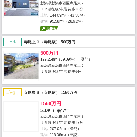
新潟県新潟市西区寺尾東２
ＪＲ越後線/寺尾 徒歩13分
土地
144.09m
（43.58坪）
2
建物
95.58m
（28.91坪）
2
寺尾上２（寺尾駅） 500万円
土地
500万円
129.25m
（39.09坪）（登記）
2
新潟県新潟市西区寺尾上２
ＪＲ越後線/寺尾 徒歩6分
中古
寺尾東３（寺尾駅） 1560万円
一戸建て
1560万円
5LDK / 築47年
新潟県新潟市西区寺尾東３
ＪＲ越後線/寺尾 徒歩17分
土地
207.02m
（登記）
2
建物
118.38m
（登記）
2