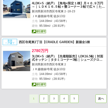
4LDK+S（納戸）【角地×限定１棟】月々６.９万円
～｜ＬＤＫ１６.５帖＋畳コーナー３帖で広々｜たっ
ぷり収納のＷＩＣ｜２帖の
新潟県新潟市西区寺尾東２-18-23
ＪＲ越後線/寺尾 徒歩13分
土地
144.09m
（43.58坪）
2
建物
95.58m
（28.91坪）
2
新築
西区寺尾東2丁目【CRADLE GARDEN】新築全1棟
一戸建て
2780万円
3LDK+S（納戸）【先着順販売】LDK16.5帖｜対面
式キッチン｜タタミコーナー3帖｜シューズクロー
ゼット｜回遊動線｜1階廊下物入｜2階3部屋5・6・
新潟県新潟市西区寺尾東２
7.2帖｜WIC完備｜テレワークルーム｜インナーバル
ＪＲ越後線/寺尾 徒歩10分
コニー｜トイレ2ヶ所
土地
144.09m
（43.58坪）
2
建物
95.58m
（28.91坪）
2
次へ
1
2
3
4
5