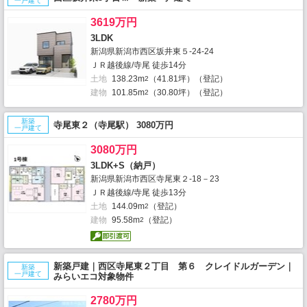
一戸建て
3619万円
3LDK
新潟県新潟市西区坂井東５-24-24
ＪＲ越後線/寺尾 徒歩14分
土地
138.23m
（41.81坪）（登記）
2
建物
101.85m
（30.80坪）（登記）
2
新築
寺尾東２（寺尾駅） 3080万円
一戸建て
3080万円
3LDK+S（納戸）
新潟県新潟市西区寺尾東２-18－23
ＪＲ越後線/寺尾 徒歩13分
土地
144.09m
（登記）
2
建物
95.58m
（登記）
2
新築戸建｜西区寺尾東２丁目 第６ クレイドルガーデン｜
新築
一戸建て
みらいエコ対象物件
2780万円