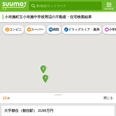
条件変更
小布施町立小布施中学校
周辺の不動産・住宅検索結果
コンビニ
スーパー
病院
ドラッグストア・薬局
小学
2
1
15
閉じる
件
大字都住（都住駅） 3199万円