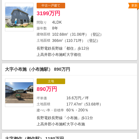
中古一戸建て
更新
3199万円
1
4LDK
間取り
8年
築年数
建物面積
102.68m
（31.06坪）（登記）
2
土地面積
366m
（110.71坪）（登記）
2
長野電鉄長野線「都住」歩12分
上高井郡小布施町大字都住
大字小布施（小布施駅） 890万円
土地
890万円
3
16.6万円／坪
坪単価
土地面積
177.47m
（53.68坪）
2
60％・200％
建ぺい率・容積率
地図の種類
長野電鉄長野線「小布施」歩11分
上高井郡小布施町大字小布施
大字都住（都住駅） 1180万円