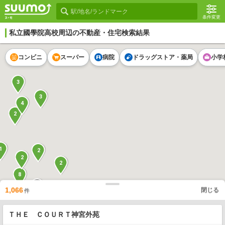
条件変更
私立國學院高校
周辺の不動産・住宅検索結果
コンビニ
スーパー
病院
ドラッグストア・薬局
小学
3
3
4
2
1
2
2
2
8
17
1,066
閉じる
22
件
1
8
2
ＴＨＥ ＣＯＵＲＴ神宮外苑
3
13
1