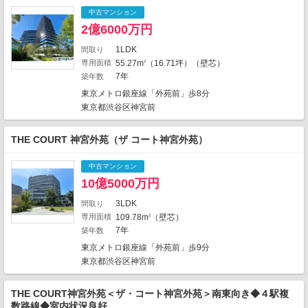
2
中古マンション
1
1
2億6000万円
6
1LDK
間取り
4
9
専用面積
55.27m
（16.71坪）（壁芯）
1
2
2
1
1
1
7年
築年数
1
4
1
2
東京メトロ銀座線「外苑前」歩8分
1
1
4
1
4
東京都渋谷区神宮前
5
16
3
13
3
2
1
3
1
1
THE COURT 神宮外苑（ザ コート神宮外苑）
3
2
1
2
中古マンション
1
7
4
10億5000万円
1
3LDK
間取り
4
2
専用面積
109.78m
（壁芯）
2
4
5
6
1066件中、中心地から近い999件までを
7年
築年数
1
11
1
表示しています。
2
東京メトロ銀座線「外苑前」歩9分
6
6
地図の種類
東京都渋谷区神宮前
3
THE COURT神宮外苑＜ザ・コート神宮外苑＞南東向き◆４駅複
数路線◆室内状況良好