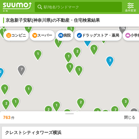
条件変更
京急新子安駅
(神奈川県)の不動産・住宅検索結果
1
2
16
1
1
5
コンビニ
スーパー
病院
ドラッグストア・薬局
小学
1
1
1
1
2
1
1
3
1
7
1
2
1
1
3
1
2
2
1
2
7
2
3
2
8
1
1
3
763
閉じる
件
1
1
1
2
17
1
クレストシティタワーズ横浜
1
1
1