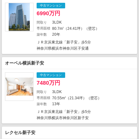
中古マンション
1
3
6990万円
4
3
27
3
3LDK
間取り
2
2
5
専用面積
80.7m
（24.41坪）（壁芯）
5
2
2
1
20年
築年数
2
1
ＪＲ京浜東北線「新子安」歩5分
神奈川県横浜市神奈川区子安通
オーベル横浜新子安
中古マンション
7480万円
3LDK
間取り
専用面積
70.55m
（21.34坪）（壁芯）
2
13年
築年数
ＪＲ京浜東北線「新子安」歩5分
地図の種類
神奈川県横浜市神奈川区新子安
レクセル新子安