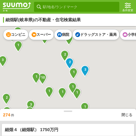
条件変更
細畑駅
(岐阜県)の不動産・住宅検索結果
2
コンビニ
スーパー
病院
ドラッグストア・薬局
小学
1
4
1
1
2
3
2
3
1
1
10
1
1
1
1
2
3
1
1
3
274
閉じる
件
3
2
3
細畑４（細畑駅） 1750万円
1
2
2