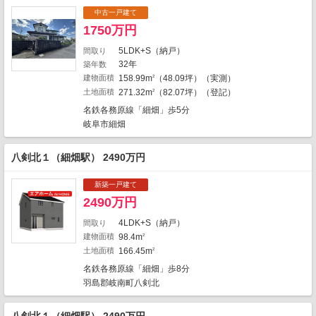
5
中古一戸建て
1
4
2
1750万円
1
5LDK+S（納戸）
間取り
32年
築年数
1
1
建物面積
158.99m
（48.09坪）（実測）
2
1
2
土地面積
271.32m
（82.07坪）（登記）
2
2
2
名鉄各務原線「細畑」歩5分
2
岐阜市細畑
2
5
6
1
1
2
4
4
八剣北１（細畑駅） 2490万円
2
1
1
2
新築一戸建て
1
1
2490万円
3
4LDK+S（納戸）
間取り
2
建物面積
98.4m
2
1
1
土地面積
166.45m
3
2
地図の種類
名鉄各務原線「細畑」歩8分
羽島郡岐南町八剣北