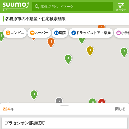
条件変更
各務原市
の不動産・住宅検索結果
1
コンビニ
スーパー
病院
ドラッグストア・薬局
小学
1
1
1
3
1
4
4
1
2
4
6
1
224
閉じる
件
2
プラセシオン那加桜町
2