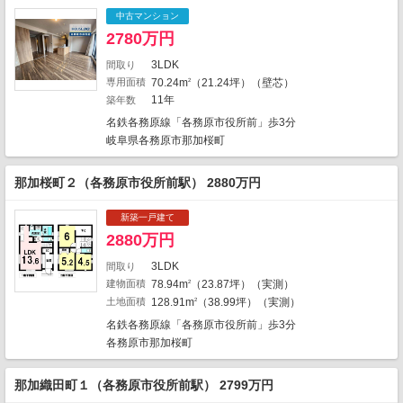
中古マンション
2
2780万円
1
3LDK
間取り
1
2
4
専用面積
70.24m
（21.24坪）（壁芯）
2
1
11年
築年数
名鉄各務原線「各務原市役所前」歩3分
岐阜県各務原市那加桜町
那加桜町２（各務原市役所前駅） 2880万円
新築一戸建て
2880万円
3LDK
間取り
建物面積
78.94m
（23.87坪）（実測）
2
土地面積
128.91m
（38.99坪）（実測）
2
名鉄各務原線「各務原市役所前」歩3分
地図の種類
各務原市那加桜町
那加織田町１（各務原市役所前駅） 2799万円