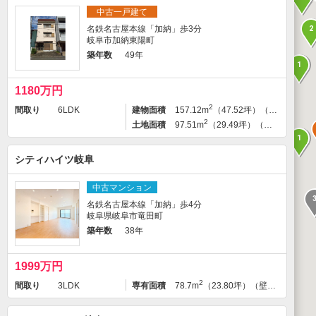
中古一戸建て
名鉄名古屋本線「加納」歩3分
2
岐阜市加納東陽町
築年数
49年
1
1180万円
2
間取り
6LDK
建物面積
157.12m
（47.52坪）（登記）
2
土地面積
97.51m
（29.49坪）（登記）
1
シティハイツ岐阜
中古マンション
名鉄名古屋本線「加納」歩4分
岐阜県岐阜市竜田町
築年数
38年
1999万円
2
間取り
3LDK
専有面積
78.7m
（23.80坪）（壁芯）