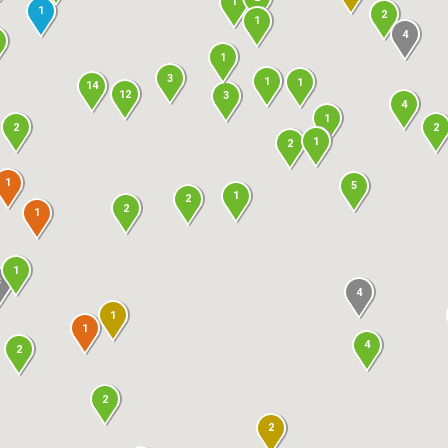
1
1
2
1
4
1
3
1
1
14
12
3
4
1
2
2
1
2
1
5
1
2
2
1
1
3
4
1
1
4
2
2
2