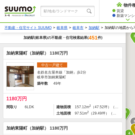
物件
賃貸
新築マンショ
不動産・住宅サイト SUUMO
岐阜県
岐阜市
加納駅
加納駅の地図から
451
加納駅
(岐阜県)の不動産・住宅検索結果
件)
(
加納東陽町（加納駅） 1180万円
中古一戸建て
名鉄名古屋本線「加納」歩2分
岐阜市加納東陽町
築年数
49年
1180万円
2
間取り
6LDK
建物面積
157.12m
（47.52坪）（登記）
1
2
土地面積
97.51m
（29.49坪）（登記）
加納東陽町（加納駅） 1180万円
4