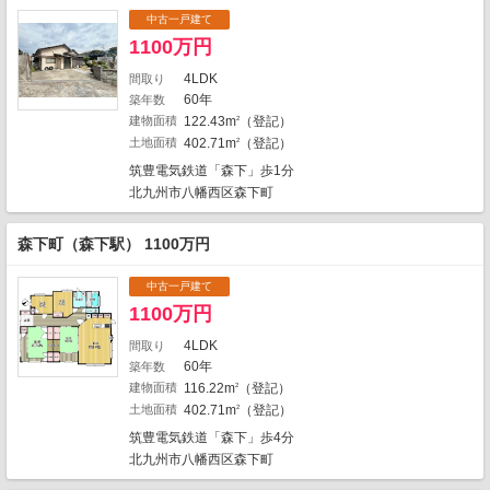
中古一戸建て
1
1100万円
1
4LDK
間取り
1
60年
築年数
建物面積
122.43m
（登記）
2
1
土地面積
402.71m
（登記）
2
1
2
筑豊電気鉄道「森下」歩1分
北九州市八幡西区森下町
3
2
1
森下町（森下駅） 1100万円
4
2
1
中古一戸建て
1
2
1100万円
9
4LDK
間取り
60年
1
築年数
6
建物面積
116.22m
（登記）
2
1
地図の種類
土地面積
402.71m
（登記）
2
筑豊電気鉄道「森下」歩4分
北九州市八幡西区森下町