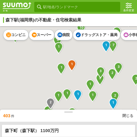
条件変更
森下駅
(福岡県)の不動産・住宅検索結果
1
10
2
6
コンビニ
スーパー
病院
ドラッグストア・薬局
小学
1
4
1
7
1
1
3
1
3
2
3
2
1
1
1
1
1
2
2
1
3
1
1
403
閉じる
件
1
5
4
森下町（森下駅） 1100万円