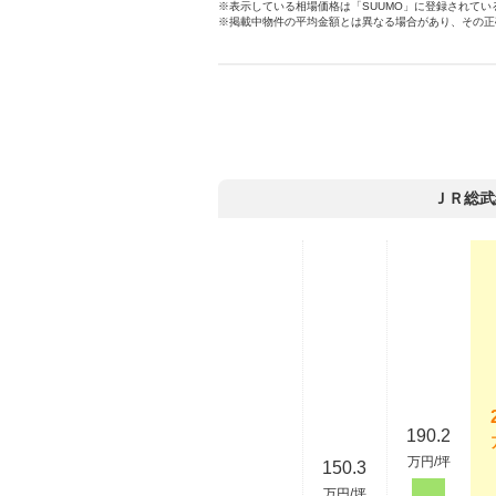
※表示している相場価格は「SUUMO」に登録されて
※掲載中物件の平均金額とは異なる場合があり、その正
ＪＲ総武
190.2
万円/坪
150.3
万円/坪