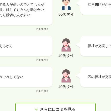
でる人が多いのでとても人が
江戸川区だか
供に対してもみんな助け合い
50代 男性
たり親切な人が多い。
ID:002886
あるから
福祉が充実し
40代 女性
ID:002275
みごみしてない
区の福祉が充
40代 女性
ID:007980
さらに口コミを見る