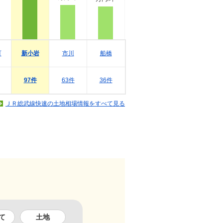
町
新小岩
市川
船橋
97件
63件
36件
ＪＲ総武線快速の土地相場情報をすべて見る
て
土地