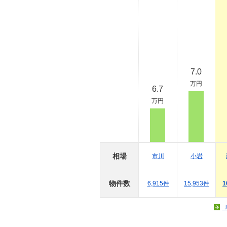
7.0
万円
6.7
万円
相場
市川
小岩
物件数
6,915件
15,953件
1