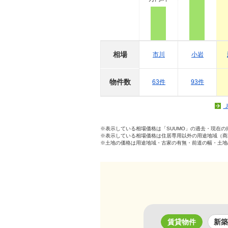
相場
市川
小岩
物件数
63件
93件
※表示している相場価格は「SUUMO」の過去・現在
※表示している相場価格は住居専用以外の用途地域（商
※土地の価格は用途地域・古家の有無・前道の幅・土地
賃貸物件
新築