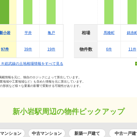
相場
新小岩
平井
亀戸
馬喰町
錦糸
物件数
97件
39件
19件
6件
11件
ＪＲ総武線の土地相場情報をすべて見る
の掲載情報を元に、独自のロジックによって算出しています。
業地域や工業地域など）も含めた情報を元に算出しています。
の形状など様々な要素の影響で変動する可能性があります。
新小岩駅周辺の物件ピックアップ
マンション
中古マンション
新築一戸建て
中古一戸建