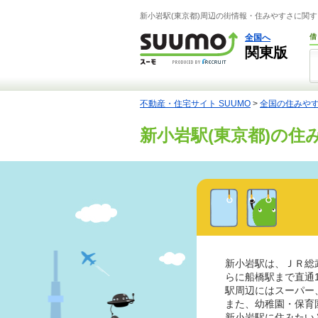
新小岩駅(東京都)周辺の街情報・住みやすさに関す
全国へ
借
関東版
不動産・住宅サイト SUUMO
>
全国の住みや
新小岩駅(東京都)の住
新小岩駅は、ＪＲ総
らに船橋駅まで直通
駅周辺にはスーパー
また、幼稚園・保育
新小岩駅に住みたい