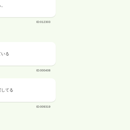
ら。
ID:012303
ている
ID:000408
実してる
ID:009319