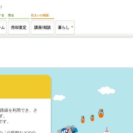
)
する
売る
住まいの相談
ーム
売却査定
講座/相談
暮らし
の路線を利用でき、さ
す。
です。
や「公民館などの公