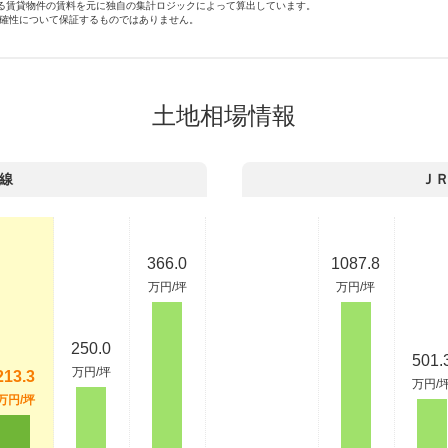
いる賃貸物件の賃料を元に独自の集計ロジックによって算出しています。
確性について保証するものではありません。
土地相場情報
線
Ｊ
366.0
1087.8
万円/坪
万円/坪
250.0
501.
万円/坪
213.3
万円/
万円/坪