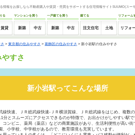
る情報をお探しなら不動産購入や賃貸・売買をサポートする住宅情報サイトSUUMO(スーモ
りる
マンションを買う
一戸建てを買う
建てる
リフォーム
賃貸
新築
中古
新築
中古
注文住宅
土地
リフォ
すさ
>
東京都の住みやすさ
>
葛飾区の住みやすさ
>
新小岩駅の住みやすさ
みやすさ
新小岩駅ってこんな場所
武線快速、ＪＲ総武線快速-ＪＲ横須賀線、ＪＲ総武線をはじめ、複数
11分とスムーズにアクセスできるのが特徴で、お出かけがしやすい駅で
、コンビニ、薬局（薬店）などの商業施設があり、生活利便性が高い街
園、小学校、中学校があるので、教育環境も充実しています。
と思っている人の多くは、「どこにいくにも電車・バス移動が便利だ」