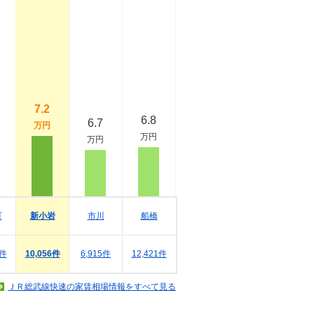
7.2
6.8
6.7
万円
万円
万円
町
新小岩
市川
船橋
3件
10,056件
6,915件
12,421件
ＪＲ総武線快速の家賃相場情報をすべて見る