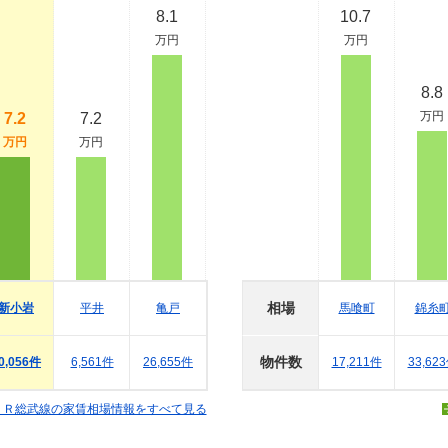
8.1
10.7
万円
万円
8.8
万円
7.2
7.2
万円
万円
相場
新小岩
平井
亀戸
馬喰町
錦糸
物件数
0,056件
6,561件
26,655件
17,211件
33,62
ＪＲ総武線の家賃相場情報をすべて見る