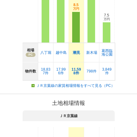
8.5
万円
7.5
万円
相場
葛西臨
八丁堀
越中島
潮見
新木場
海公園
PC
18,83
17,99
11,59
3,849
物件数
798件
7件
6件
8件
件
ＪＲ京葉線の家賃相場情報をすべて見る（PC）
土地相場情報
ＪＲ京葉線