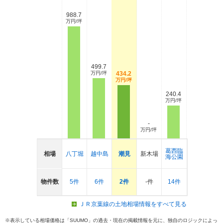
988.7
万円/坪
499.7
万円/坪
434.2
万円/坪
240.4
万円/坪
-
万円/坪
葛西臨
相場
八丁堀
越中島
潮見
新木場
海公園
物件数
5件
6件
2件
-件
14件
ＪＲ京葉線の土地相場情報をすべて見る
※表示している相場価格は「SUUMO」の過去・現在の掲載情報を元に、独自のロジックによっ