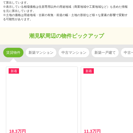
て算出しています。
※表示している相場価格は住居専用以外の用途地域（商業地域や工業地域など）も含めた情報
を元に算出しています。
※土地の価格は用途地域・古家の有無・前道の幅・土地の形状など様々な要素の影響で変動す
る可能性があります。
潮見駅周辺の物件ピックアップ
賃貸物件
新築マンション
中古マンション
新築一戸建て
中古
新着
新着
18.3万円
11.3万円