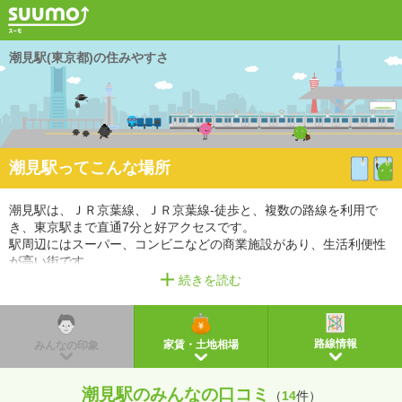
潮見駅(東京都)の住みやすさ
潮見駅ってこんな場所
潮見駅は、ＪＲ京葉線、ＪＲ京葉線-徒歩と、複数の路線を利用で
き、東京駅まで直通7分と好アクセスです。
駅周辺にはスーパー、コンビニなどの商業施設があり、生活利便性
が高い街です。
また、幼稚園・保育園があるので、教育環境も充実しています。
続きを読む
※掲載しているアクセス情報は2021年3月時点のものです。
※経路情報、所要時間情報は平日・日中の標準的な所要時間での乗り換え経路を採用していま
す。
路線情報
家賃・土地相場
みんなの印象
潮見駅のみんなの口コミ
（
14
件）