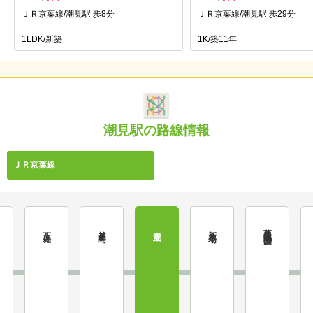
ＪＲ京葉線/潮見駅 歩8分
ＪＲ京葉線/潮見駅 歩29分
1LDK/新築
1K/築11年
潮見駅の路線情報
ＪＲ京葉線
葛西臨海公園
八丁堀
越中島
新木場
潮見