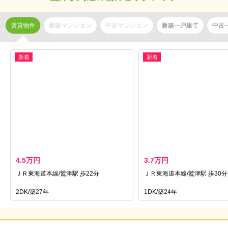
賃貸物件
新築マンション
中古マンション
新築一戸建て
中古
新着
新着
4.5万円
3.7万円
ＪＲ東海道本線/鷲津駅 歩22分
ＪＲ東海道本線/鷲津駅 歩30分
2DK/築27年
1DK/築24年