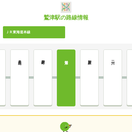
鷲津駅の路線情報
ＪＲ東海道本線
弁天島
新居町
新所原
鷲津
二川