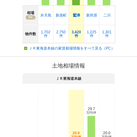
相場
弁天島
新居町
鷲津
新所原
二川
PC
1,702
2,750
3,420
1,225
1,301
物件数
件
件
件
件
件
ＪＲ東海道本線の家賃相場情報をすべて見る（PC）
土地相場情報
ＪＲ東海道本線
29.7
万円/坪
20.0
20.0
万円/坪
万円/坪