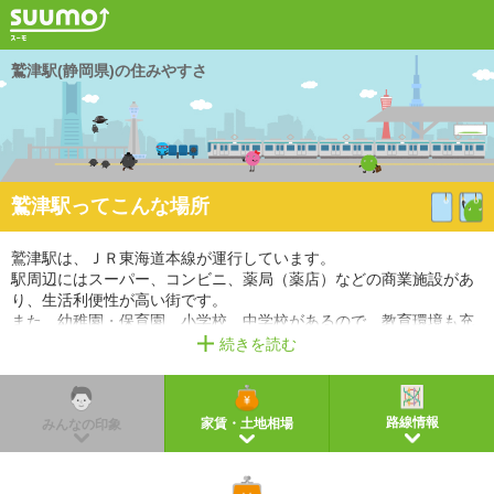
鷲津駅(静岡県)の住みやすさ
鷲津駅ってこんな場所
鷲津駅は、ＪＲ東海道本線が運行しています。
駅周辺にはスーパー、コンビニ、薬局（薬店）などの商業施設があ
り、生活利便性が高い街です。
また、幼稚園・保育園、小学校、中学校があるので、教育環境も充
実しています。
続きを読む
※掲載しているアクセス情報は2021年3月時点のものです。
※経路情報、所要時間情報は平日・日中の標準的な所要時間での乗り換え経路を採用していま
す。
路線情報
家賃・土地相場
みんなの印象