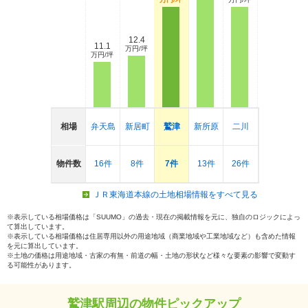
12.4
11.1
万円/坪
万円/坪
相場
弁天島
新居町
鷲津
新所原
二川
物件数
16件
8件
7件
13件
26件
ＪＲ東海道本線の土地相場情報をすべて見る
※表示している相場価格は「SUUMO」の過去・現在の掲載情報を元に、独自のロジックによっ
て算出しています。
※表示している相場価格は住居専用以外の用途地域（商業地域や工業地域など）も含めた情報
を元に算出しています。
※土地の価格は用途地域・古家の有無・前道の幅・土地の形状など様々な要素の影響で変動す
る可能性があります。
鷲津駅周辺の物件ピックアップ