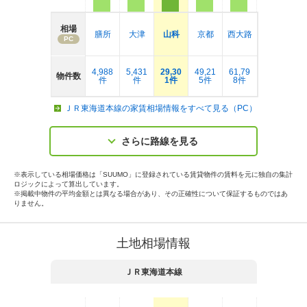
相場
膳所
大津
山科
京都
西大路
PC
4,988
5,431
29,30
49,21
61,79
物件数
件
件
1件
5件
8件
ＪＲ東海道本線の家賃相場情報をすべて見る（PC）
さらに路線を見る
※表示している相場価格は「SUUMO」に登録されている賃貸物件の賃料を元に独自の集計
ロジックによって算出しています。
※掲載中物件の平均金額とは異なる場合があり、その正確性について保証するものではあ
りません。
土地相場情報
ＪＲ東海道本線