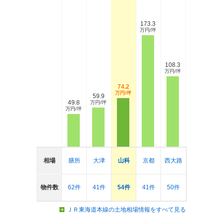
173.3
万円/坪
108.3
万円/坪
74.2
万円/坪
59.9
49.8
万円/坪
万円/坪
相場
膳所
大津
山科
京都
西大路
物件数
62件
41件
54件
41件
50件
ＪＲ東海道本線の土地相場情報をすべて見る