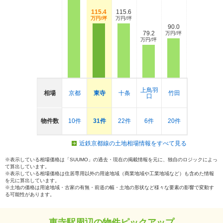
115.4
115.6
万円/坪
万円/坪
90.0
79.2
万円/坪
万円/坪
上鳥羽
相場
京都
東寺
十条
竹田
口
物件数
10件
31件
22件
6件
20件
近鉄京都線の土地相場情報をすべて見る
※表示している相場価格は「SUUMO」の過去・現在の掲載情報を元に、独自のロジックによっ
て算出しています。
※表示している相場価格は住居専用以外の用途地域（商業地域や工業地域など）も含めた情報
を元に算出しています。
※土地の価格は用途地域・古家の有無・前道の幅・土地の形状など様々な要素の影響で変動す
る可能性があります。
東寺駅周辺の物件ピックアップ