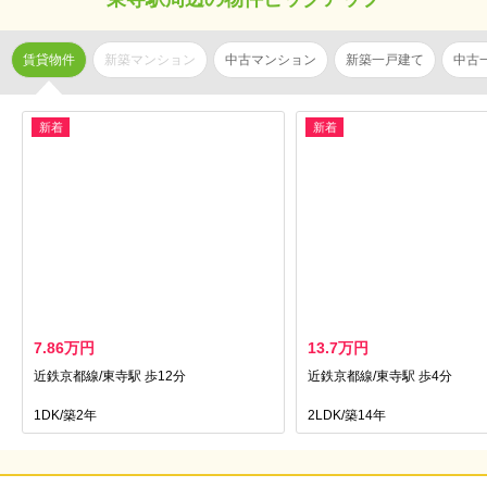
賃貸物件
新築マンション
中古マンション
新築一戸建て
中古
新着
新着
7.86万円
13.7万円
近鉄京都線/東寺駅 歩12分
近鉄京都線/東寺駅 歩4分
1DK/築2年
2LDK/築14年