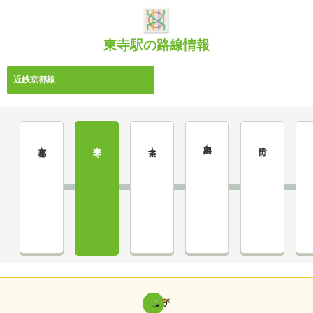
東寺駅の路線情報
近鉄京都線
上鳥羽口
京都
東寺
十条
竹田