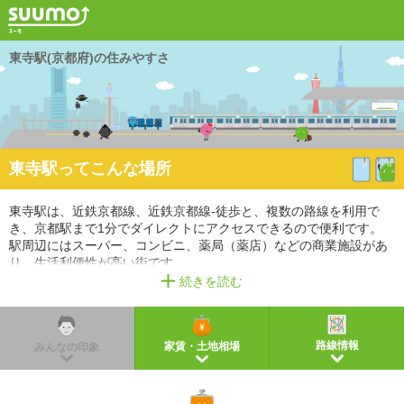
東寺駅(京都府)の住みやすさ
東寺駅ってこんな場所
東寺駅は、近鉄京都線、近鉄京都線-徒歩と、複数の路線を利用で
き、京都駅まで1分でダイレクトにアクセスできるので便利です。
駅周辺にはスーパー、コンビニ、薬局（薬店）などの商業施設があ
り、生活利便性が高い街です。
また、幼稚園・保育園、小学校、中学校があるので、教育環境も充
続きを読む
実しています。
※掲載しているアクセス情報は2021年3月時点のものです。
※経路情報、所要時間情報は平日・日中の標準的な所要時間での乗り換え経路を採用していま
路線情報
家賃・土地相場
みんなの印象
す。