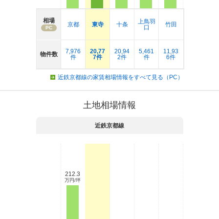
相場
上鳥羽
京都
東寺
十条
竹田
口
PC
7,976
20,77
20,94
5,461
11,93
物件数
件
7件
2件
件
6件
近鉄京都線の家賃相場情報をすべて見る（PC）
土地相場情報
近鉄京都線
212.3
万円/坪